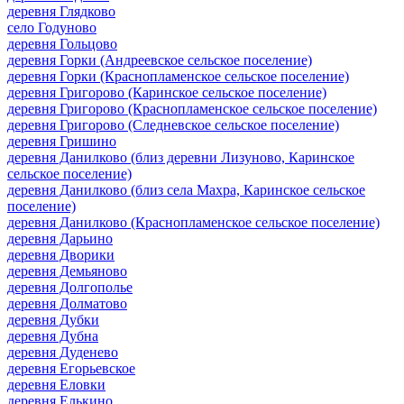
деревня Глядково
село Годуново
деревня Гольцово
деревня Горки (Андреевское сельское поселение)
деревня Горки (Краснопламенское сельское поселение)
деревня Григорово (Каринское сельское поселение)
деревня Григорово (Краснопламенское сельское поселение)
деревня Григорово (Следневское сельское поселение)
деревня Гришино
деревня Данилково (близ деревни Лизуново, Каринское
сельское поселение)
деревня Данилково (близ села Махра, Каринское сельское
поселение)
деревня Данилково (Краснопламенское сельское поселение)
деревня Дарьино
деревня Дворики
деревня Демьяново
деревня Долгополье
деревня Долматово
деревня Дубки
деревня Дубна
деревня Дуденево
деревня Егорьевское
деревня Еловки
деревня Елькино