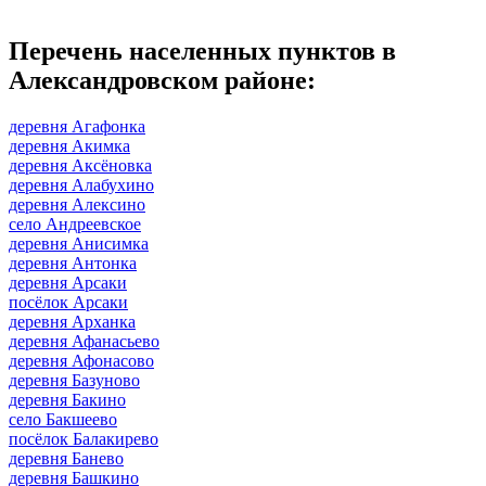
Перечень населенных пунктов в
Александровском районе:
деревня Агафонка
деревня Акимка
деревня Аксёновка
деревня Алабухино
деревня Алексино
село Андреевское
деревня Анисимка
деревня Антонка
деревня Арсаки
посёлок Арсаки
деревня Арханка
деревня Афанасьево
деревня Афонасово
деревня Базуново
деревня Бакино
село Бакшеево
посёлок Балакирево
деревня Банево
деревня Башкино