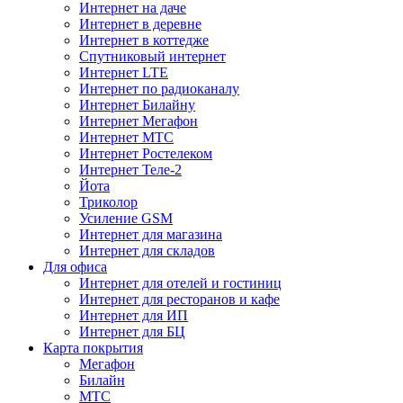
Интернет на даче
Интернет в деревне
Интернет в коттедже
Спутниковый интернет
Интернет LTE
Интернет по радиоканалу
Интернет Билайну
Интернет Мегафон
Интернет МТС
Интернет Ростелеком
Интернет Теле-2
Йота
Триколор
Усиление GSM
Интернет для магазина
Интернет для складов
Для офиса
Интернет для отелей и гостиниц
Интернет для ресторанов и кафе
Интернет для ИП
Интернет для БЦ
Карта покрытия
Мегафон
Билайн
МТС