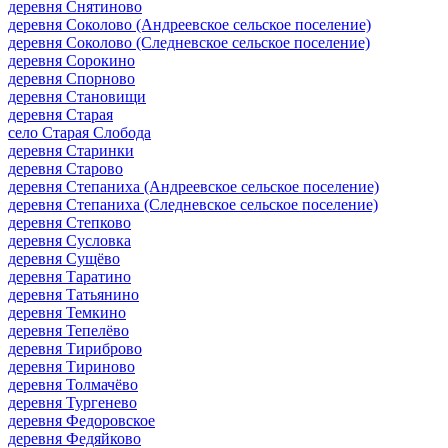
деревня Снятиново
деревня Соколово (Андреевское сельское поселение)
деревня Соколово (Следневское сельское поселение)
деревня Сорокино
деревня Спорново
деревня Становищи
деревня Старая
село Старая Слобода
деревня Старинки
деревня Старово
деревня Степаниха (Андреевское сельское поселение)
деревня Степаниха (Следневское сельское поселение)
деревня Степково
деревня Сусловка
деревня Сущёво
деревня Таратино
деревня Татьянино
деревня Темкино
деревня Тепелёво
деревня Тириброво
деревня Тириново
деревня Толмачёво
деревня Тургенево
деревня Федоровское
деревня Федяйково