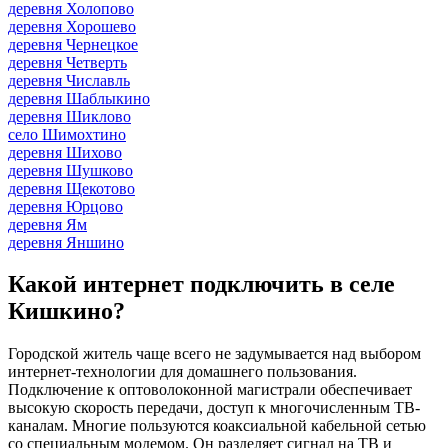
деревня Холопово
деревня Хорошево
деревня Чернецкое
деревня Четверть
деревня Числавль
деревня Шаблыкино
деревня Шиклово
село Шимохтино
деревня Шихово
деревня Шушково
деревня Щекотово
деревня Юрцово
деревня Ям
деревня Яншино
Какой интернет подключить в селе
Кишкино?
Городской житель чаще всего не задумывается над выбором
интернет-технологии для домашнего пользования.
Подключение к оптоволоконной магистрали обеспечивает
высокую скорость передачи, доступ к многочисленным ТВ-
каналам. Многие пользуются коаксиальной кабельной сетью
со специальным модемом. Он разделяет сигнал на ТВ и