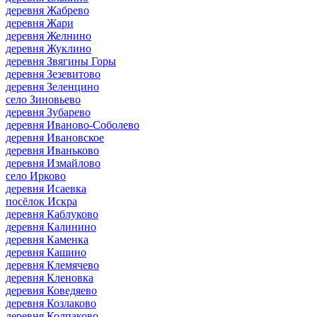
деревня Жабрево
деревня Жари
деревня Желнино
деревня Жуклино
деревня Звягины Горы
деревня Зезевитово
деревня Зеленцино
село Зиновьево
деревня Зубарево
деревня Иваново-Соболево
деревня Ивановское
деревня Иваньково
деревня Измайлово
село Ирково
деревня Исаевка
посёлок Искра
деревня Каблуково
деревня Калинино
деревня Каменка
деревня Кашино
деревня Клемячево
деревня Кленовка
деревня Коведяево
деревня Козлаково
деревня Колпаково