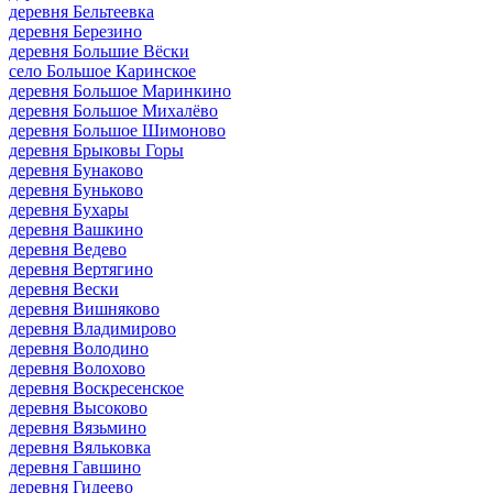
деревня Бельтеевка
деревня Березино
деревня Большие Вёски
село Большое Каринское
деревня Большое Маринкино
деревня Большое Михалёво
деревня Большое Шимоново
деревня Брыковы Горы
деревня Бунаково
деревня Буньково
деревня Бухары
деревня Вашкино
деревня Ведево
деревня Вертягино
деревня Вески
деревня Вишняково
деревня Владимирово
деревня Володино
деревня Волохово
деревня Воскресенское
деревня Высоково
деревня Вязьмино
деревня Вяльковка
деревня Гавшино
деревня Гидеево