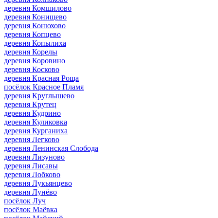
деревня Комшилово
деревня Конищево
деревня Конюхово
деревня Копцево
деревня Копылиха
деревня Корелы
деревня Коровино
деревня Косково
деревня Красная Роща
посёлок Красное Пламя
деревня Круглышево
деревня Крутец
деревня Кудрино
деревня Куликовка
деревня Курганиха
деревня Легково
деревня Ленинская Слобода
деревня Лизуново
деревня Лисавы
деревня Лобково
деревня Лукьянцево
деревня Лунёво
посёлок Луч
посёлок Маёвка