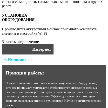
связи и её мощности, согласовываем план монтажа и других
работ
УСТАНОВКА
ОБОРУДОВАНИЯ
Производится аккуратный монтаж приёмного комплекта,
антенны и настройка Wi-Fi
Заказать подключение
Интернет
в Кишкино
Принцип работы
Провести интернет помогает наличие специального оборудования,
которое принимает, усиливает и стабилизирует сигнал с удаленных
базовых станций операторов даже в случаях, когда провести кабель
сложно, дорого или невозможно. Эффект достигается с помощью
внешних панельных антенн с технологией MIMO и усилителя сотовой
связи.