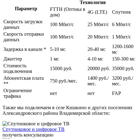
Технология
После этого быстрый интернет со стабильным соединением готов к
Параметр
FTTH (Оптика в
4G (LTE)
Спутник
работе. Для абонентов с разными потребностями мы предлагаем
дом)
различные варианты тарифных планов с возможностью выбора
Скорость загрузки
100 Мбит/c
25 Мбит/c
6 Мбит/c
скорости на выгодных условиях. Вне зависимости от тарифа заказчики
данных
получают надежное, стабильное соединение без ограничений по
Скорость отправки
трафику и могут выходить в интернет с любого домашнего
100 Мбит/c
20 Мбит/c
1 Мбит/c
данных
устройства: планшета, смартфона, ноутбука, стационарного
1200-1600
компьютера.
Задержка в канале *
5-10 мс
20-40 мс
мс
Возможна установка цифрового и спутникового телевидения с
Джиттер
1 мс
4-10 мс
150-300 мс
большим количеством цифровых каналов, организация удаленного
Стоимость
видеонаблюдения. Помимо этого live-telecom обеспечивает
15000 руб.
20000 руб.
35000 руб.
подключения
круглосуточную поддержку абонентов и оперативно решает
Абонентская плата
1400 руб./
3200 руб./
информационные и технические проблемы.
750 руб./мес.
**
мес.
мес.
Ограничение
нет
нет
FAP
трафика
Также мы подключаем в селе Кишкино и других поселениях
Александровского района Владимирской области:
Спутниковое и цифровое ТВ
получить консультацию