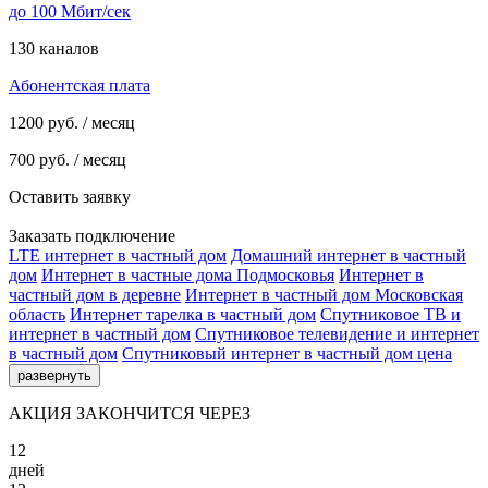
до 100 Мбит/сек
130 каналов
Абонентская плата
1200
руб. / месяц
700
руб. / месяц
Оставить заявку
Заказать подключение
LTE интернет в частный дом
Домашний интернет в частный
дом
Интернет в частные дома Подмосковья
Интернет в
частный дом в деревне
Интернет в частный дом Московская
область
Интернет тарелка в частный дом
Спутниковое ТВ и
интернет в частный дом
Спутниковое телевидение и интернет
в частный дом
Спутниковый интернет в частный дом цена
развернуть
АКЦИЯ ЗАКОНЧИТСЯ ЧЕРЕЗ
12
дней