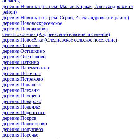
область)
деревня Новинки (на реке Малый Киржач, Александровский
район)
деревня Новинки (на реке Серой, Александровский район)
деревня Нововоскресенское
деревня Новожилово
село Новосёлка (Андреевское сельское поселение)
деревня Новосёлка (Следневское сельское поселение)
деревня Обашево
деревня Осташкино
деревня Отертиково
деревня Паткино
деревня Перематкино
деревня Песочная
деревня Петраково
деревня Пикалёво
деревня Плеханы
деревня Площево
деревня Поварово
деревня Подвязье
деревня Подсосенье
деревня Покров
деревня Полиносово
деревня Полувзвоз
деревня Поречье