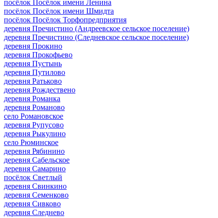
посёлок Посёлок имени Ленина
посёлок Посёлок имени Шмидта
посёлок Посёлок Торфопредприятия
деревня Пречистино (Андреевское сельское поселение)
деревня Пречистино (Следневское сельское поселение)
деревня Прокино
деревня Прокофьево
деревня Пустынь
деревня Путилово
деревня Ратьково
деревня Рождествено
деревня Романка
деревня Романово
село Романовское
деревня Рупусово
деревня Рыкулино
село Рюминское
деревня Рябинино
деревня Сабельское
деревня Самарино
посёлок Светлый
деревня Свинкино
деревня Семенково
деревня Сивково
деревня Следнево