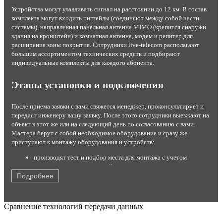
Устройства могут улавливать сигнал на расстоянии до 12 км. В состав
комплекта могут входить пигтейлы (соединяют между собой части
системы), направленная панельная антенна MIMO (крепится снаружи
здания на кронштейн) и комнатная антенна, модем и репитер для
расширения зоны покрытия. Сотрудники live-telecom располагают
большим ассортиментом технических средств и подбирают
индивидуальные комплекты для каждого абонента.
Этапы установки и подключения
После приема заявки с вами свяжется менеджер, проконсультирует и
передаст инженеру вашу заявку. После этого сотрудники выезжают на
объект в этот же или на следующий день по согласованию с вами.
Мастера берут с собой необходимое оборудование и сразу же
приступают к монтажу оборудования и устройств:
производят тест и подбор места для монтажа с учетом
результатов теста и условий эксплуатации;
устанавливают комплект на стену или крышу;
Подробнее
настраивают максимальный прием сигнала от станции;
подключают роутер или модем с помощью кабеля USB;
кодируют канал от постороннего вмешательства;
Сравнение технологий передачи данных
производят тестирование работы оборудования в
присутствии заказчика.