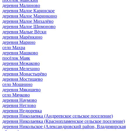
посёлок Майский
деревня Малиново
деревня Малое Каринское
деревня Малое Маринкино
деревня Малое Михалёво
деревня Малое Шимоново
деревня Малые Вёски
деревня Марёнкино
деревня Марино
село Махра
деревня Машково
посёлок Маяк
деревня Межаково
деревня Мелехино
деревня Монастырёво
деревня Мостищево
село Мошнино
деревня Мякишево
село Мячково
деревня Наумово
деревня Неглово
деревня Недюревка
деревня Николаевка (Андреевское сельское поселение)
деревня Николаевка (Краснопламенское сельское поселение)
деревня Никольское (Александровский район, Владимирская