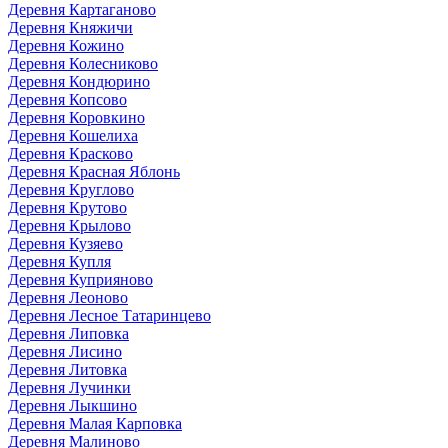
Деревня Картаганово
Деревня Княжичи
Деревня Кожино
Деревня Колесниково
Деревня Кондюрино
Деревня Копсово
Деревня Коровкино
Деревня Кошелиха
Деревня Красково
Деревня Красная Яблонь
Деревня Круглово
Деревня Крутово
Деревня Крылово
Деревня Кузяево
Деревня Купля
Деревня Куприяново
Деревня Леоново
Деревня Лесное Татаринцево
Деревня Липовка
Деревня Лисино
Деревня Литовка
Деревня Лучинки
Деревня Лыкшино
Деревня Малая Карповка
Деревня Малиново