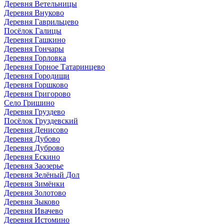
Деревня Ветельницы
Деревня Внуково
Деревня Гаврильцево
Посёлок Галицы
Деревня Гашкино
Деревня Гончары
Деревня Горловка
Деревня Горное Татаринцево
Деревня Городищи
Деревня Горшково
Деревня Григорово
Село Гришино
Деревня Груздево
Посёлок Груздевский
Деревня Денисово
Деревня Дубово
Деревня Дуброво
Деревня Ескино
Деревня Заозерье
Деревня Зелёный Дол
Деревня Зимёнки
Деревня Золотово
Деревня Зыково
Деревня Ивачево
Деревня Истомино