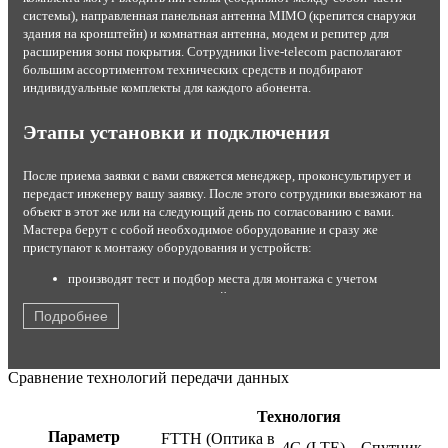
системы), направленная панельная антенна MIMO (крепится снаружи
здания на кронштейн) и комнатная антенна, модем и репитер для
расширения зоны покрытия. Сотрудники live-telecom располагают
большим ассортиментом технических средств и подбирают
индивидуальные комплекты для каждого абонента.
Этапы установки и подключения
После приема заявки с вами свяжется менеджер, проконсультирует и
передаст инженеру вашу заявку. После этого сотрудники выезжают на
объект в этот же или на следующий день по согласованию с вами.
Мастера берут с собой необходимое оборудование и сразу же
приступают к монтажу оборудования и устройств:
производят тест и подбор места для монтажа с учетом
результатов теста и условий эксплуатации;
устанавливают комплект на стену или крышу;
Подробнее
настраивают максимальный прием сигнала от станции;
подключают роутер или модем с помощью кабеля USB;
кодируют канал от постороннего вмешательства;
Сравнение технологий передачи данных
производят тестирование работы оборудования в
присутствии заказчика.
Технология
После этого быстрый интернет со стабильным соединением готов к
Параметр
FTTH (Оптика в
4G (LTE)
Спутник