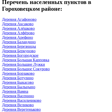
Перечень населенных пунктов в
Гороховецком районе:
Деревня Агафоново
Деревня Аксаково
Деревня Алёшково
Деревня Алфёрово
Деревня Арефино
Деревня Баландино
Деревня Березницы
Деревня Беркуново
Деревня Богородское
Деревня Большая Карповка
Деревня Большие Лужки
Деревня Большое Сокурово
Деревня Борзаково
Деревня Ботулино
Деревня Быкасово
Деревня Быльцыно
Деревня Вамна
Деревня Васенино
Деревня Васильчиково
Деревня Великово
Деревня Веретеньково