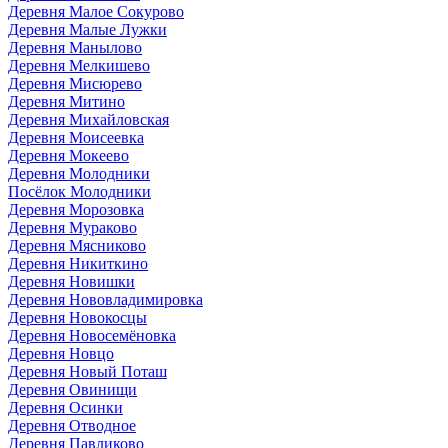
Деревня Малое Сокурово
Деревня Малые Лужки
Деревня Манылово
Деревня Мелкишево
Деревня Мисюрево
Деревня Митино
Деревня Михайловская
Деревня Моисеевка
Деревня Мокеево
Деревня Молодники
Посёлок Молодники
Деревня Морозовка
Деревня Мураково
Деревня Мясниково
Деревня Никиткино
Деревня Новишки
Деревня Нововладимировка
Деревня Новокосцы
Деревня Новосемёновка
Деревня Новцо
Деревня Новый Поташ
Деревня Овинищи
Деревня Осинки
Деревня Отводное
Деревня Павликово