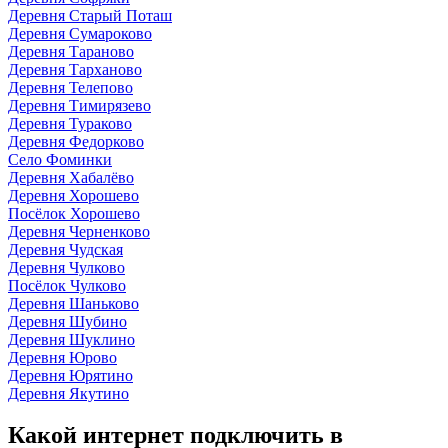
Деревня Старый Поташ
Деревня Сумароково
Деревня Тараново
Деревня Тарханово
Деревня Телепово
Деревня Тимирязево
Деревня Тураково
Деревня Федорково
Село Фоминки
Деревня Хабалёво
Деревня Хорошево
Посёлок Хорошево
Деревня Черненково
Деревня Чудская
Деревня Чулково
Посёлок Чулково
Деревня Шаньково
Деревня Шубино
Деревня Шуклино
Деревня Юрово
Деревня Юрятино
Деревня Якутино
Какой интернет подключить в