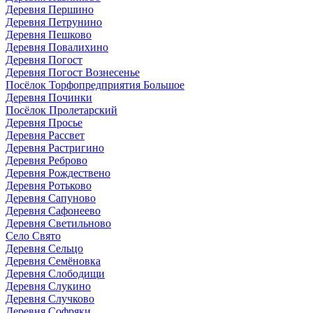
Деревня Першино
Деревня Петрунино
Деревня Пешково
Деревня Повалихино
Деревня Погост
Деревня Погост Вознесенье
Посёлок Торфопредприятия Большое
Деревня Починки
Посёлок Пролетарский
Деревня Просье
Деревня Рассвет
Деревня Растригино
Деревня Реброво
Деревня Рождествено
Деревня Ротьково
Деревня Сапуново
Деревня Сафонеево
Деревня Светильново
Село Свято
Деревня Сельцо
Деревня Семёновка
Деревня Слободищи
Деревня Слукино
Деревня Случково
Деревня Софряки