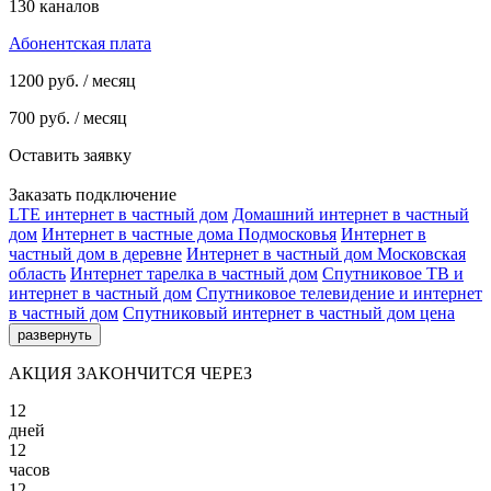
130 каналов
Абонентская плата
1200
руб. / месяц
700
руб. / месяц
Оставить заявку
Заказать подключение
LTE интернет в частный дом
Домашний интернет в частный
дом
Интернет в частные дома Подмосковья
Интернет в
частный дом в деревне
Интернет в частный дом Московская
область
Интернет тарелка в частный дом
Спутниковое ТВ и
интернет в частный дом
Спутниковое телевидение и интернет
в частный дом
Спутниковый интернет в частный дом цена
развернуть
АКЦИЯ ЗАКОНЧИТСЯ ЧЕРЕЗ
12
дней
12
часов
12