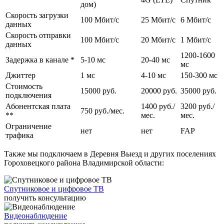
работе. Для абонентов с разными потребностями мы предлагаем
дом)
различные варианты тарифных планов с возможностью выбора
Скорость загрузки
100 Мбит/c
25 Мбит/c
6 Мбит/c
скорости на выгодных условиях. Вне зависимости от тарифа заказчики
данных
получают надежное, стабильное соединение без ограничений по
Скорость отправки
трафику и могут выходить в интернет с любого домашнего
100 Мбит/c
20 Мбит/c
1 Мбит/c
данных
устройства: планшета, смартфона, ноутбука, стационарного
1200-1600
компьютера.
Задержка в канале *
5-10 мс
20-40 мс
мс
Возможна установка цифрового и спутникового телевидения с
Джиттер
1 мс
4-10 мс
150-300 мс
большим количеством цифровых каналов, организация удаленного
Стоимость
видеонаблюдения. Помимо этого live-telecom обеспечивает
15000 руб.
20000 руб.
35000 руб.
подключения
круглосуточную поддержку абонентов и оперативно решает
Абонентская плата
1400 руб./
3200 руб./
информационные и технические проблемы.
750 руб./мес.
**
мес.
мес.
Ограничение
нет
нет
FAP
трафика
Также мы подключаем в Деревня Выезд и других поселениях
Гороховецкого района Владимирской области:
Спутниковое и цифровое ТВ
получить консультацию
Видеонаблюдение