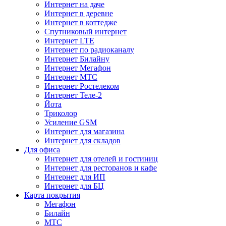
Интернет на даче
Интернет в деревне
Интернет в коттедже
Спутниковый интернет
Интернет LTE
Интернет по радиоканалу
Интернет Билайну
Интернет Мегафон
Интернет МТС
Интернет Ростелеком
Интернет Теле-2
Йота
Триколор
Усиление GSM
Интернет для магазина
Интернет для складов
Для офиса
Интернет для отелей и гостиниц
Интернет для ресторанов и кафе
Интернет для ИП
Интернет для БЦ
Карта покрытия
Мегафон
Билайн
МТС