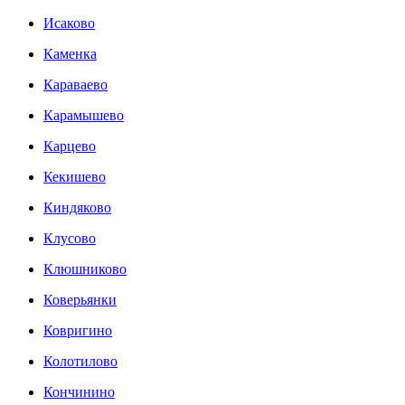
Исаково
Каменка
Караваево
Карамышево
Карцево
Кекишево
Киндяково
Клусово
Клюшниково
Коверьянки
Ковригино
Колотилово
Кончинино