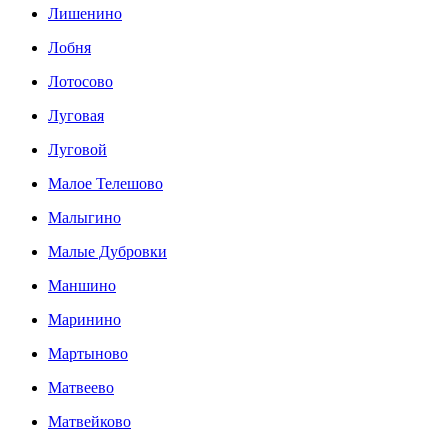
Лишенино
Лобня
Лотосово
Луговая
Луговой
Малое Телешово
Малыгино
Малые Дубровки
Маншино
Маринино
Мартыново
Матвеево
Матвейково