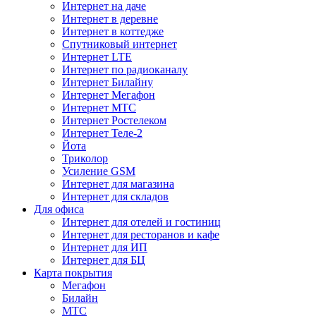
Интернет на даче
Интернет в деревне
Интернет в коттедже
Спутниковый интернет
Интернет LTE
Интернет по радиоканалу
Интернет Билайну
Интернет Мегафон
Интернет МТС
Интернет Ростелеком
Интернет Теле-2
Йота
Триколор
Усиление GSM
Интернет для магазина
Интернет для складов
Для офиса
Интернет для отелей и гостиниц
Интернет для ресторанов и кафе
Интернет для ИП
Интернет для БЦ
Карта покрытия
Мегафон
Билайн
МТС