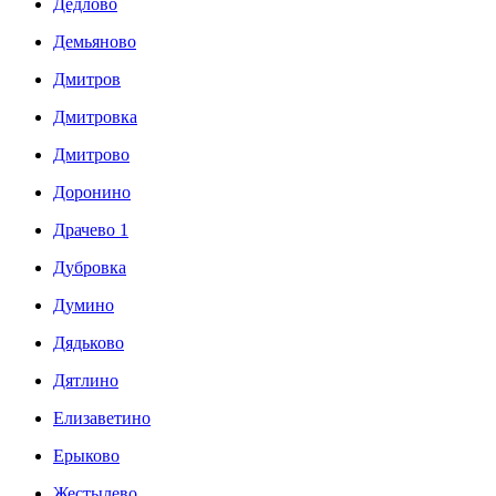
Дедлово
Демьяново
Дмитров
Дмитровка
Дмитрово
Доронино
Драчево 1
Дубровка
Думино
Дядьково
Дятлино
Елизаветино
Ерыково
Жестылево