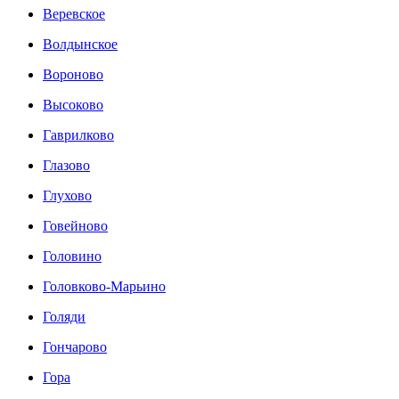
Веревское
Волдынское
Вороново
Высоково
Гаврилково
Глазово
Глухово
Говейново
Головино
Головково-Марьино
Голяди
Гончарово
Гора