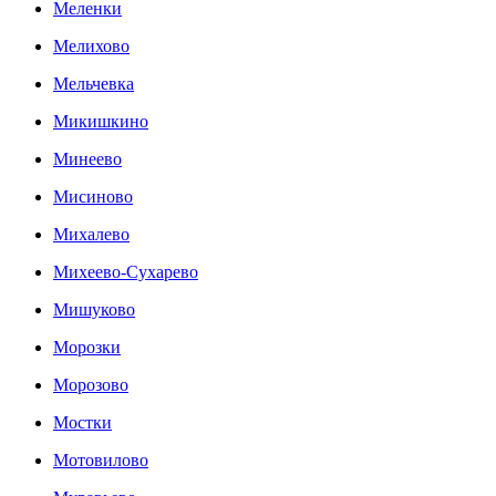
Меленки
Мелихово
Мельчевка
Микишкино
Минеево
Мисиново
Михалево
Михеево-Сухарево
Мишуково
Морозки
Морозово
Мостки
Мотовилово