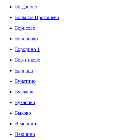
Богданово
Большое Прокошево
Борисово
Борносово
Бородино 1
Бортниково
Борцово
Бунятино
Буславль
Бухарово
Быково
Ведерницы
Векшино