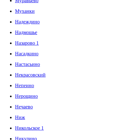
Муравьево
Муханки
Надеждино
Надмошье
Назарово 1
Насадкино
Настасьино
Некрасовский
Непеино
Нерощино
Нечаево
Ниж
Никольское 1
Никулино