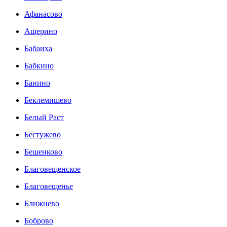
Афанасово
Ащерино
Бабаиха
Бабкино
Банино
Беклемишево
Белый Раст
Бестужево
Бешенково
Благовещенское
Благовещенье
Ближнево
Боброво