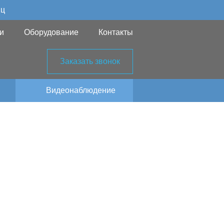
яц
и
Оборудование
Контакты
Заказать звонок
Видеонаблюдение
ния в СНТ
оне