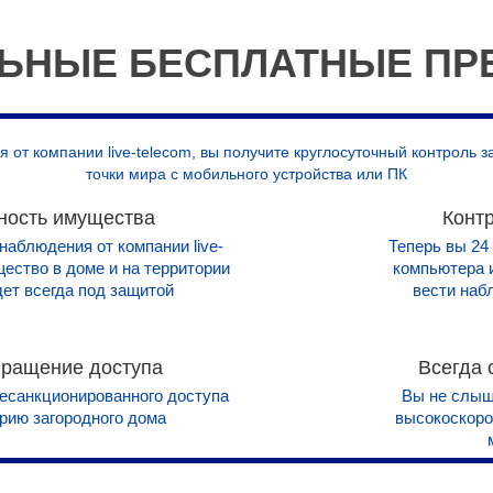
ЬНЫЕ БЕСПЛАТНЫЕ ПР
 от компании live-telecom, вы получите круглосуточный контроль 
точки мира с мобильного устройства или ПК
ность имущества
Конт
наблюдения от компании live-
Теперь вы 24
щество в доме и на территории
компьютера 
дет всегда под защитой
вести наб
ращение доступа
Всегда 
есанкционированного доступа
Вы не слыши
орию загородного дома
высокоскорос