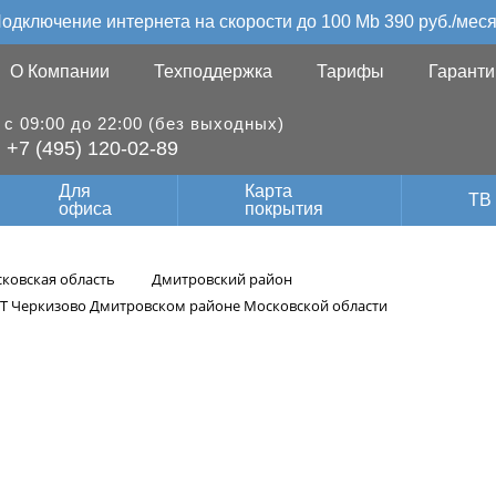
одключение интернета на скорости до 100 Mb 390 руб./мес
О Компании
Техподдержка
Тарифы
Гаранти
с 09:00 до 22:00 (без выходных)
+7 (495) 120-02-89
Для
Карта
ТВ
офиса
покрытия
ковская область
Дмитровский район
Т Черкизово Дмитровском районе Московской области
ие видеонаблюде
 Дмитровском рай