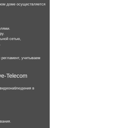
тном доме осуществляется
елями.
ру.
ьной сетью,
.
 регламент, учитываем
ve-Telecom
 видеонаблюдения в
вания.