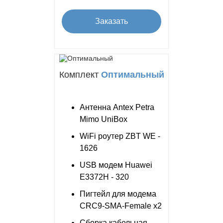
Заказать
Комплект
Оптимальный
Антенна Antex Petra
Mimo UniBox
WiFi роутер ZBT WE -
1626
USB модем Huawei
E3372H - 320
Пигтейл для модема
CRC9-SMA-Female x2
Сборка кабельная