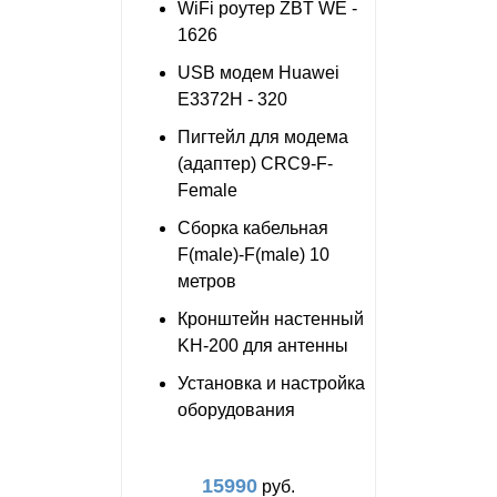
WiFi роутер ZBT WE -
1626
USB модем Huawei
E3372H - 320
Пигтейл для модема
(адаптер) CRC9-F-
Female
Сборка кабельная
F(male)-F(male) 10
метров
Кронштейн настенный
KH-200 для антенны
Установка и настройка
оборудования
15990
руб.