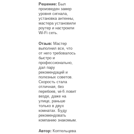
Решение:
Был
произведен замер
уровня сигнала,
установка антенны,
мастера установили
роутер и настроили
Wi-Fi сеть.
Отзыв:
Мастер
выполнил все, что
от него требовалось
быстро и
профессионально,
дал пару
рекомендаций и
полезных советов.
Скорость стала
отличная, без
перебоев, wi-fi ловит
везде, даже на
улице, раньше
только в двух
комнатах. Буду
рекомендовать
компанию знакомым.
Автор:
Коптельцева