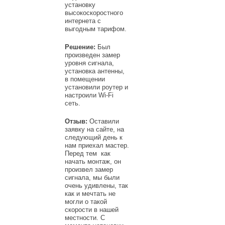
установку
высокоскоростного
интернета с
выгодным тарифом.
Решение:
Был
произведен замер
уровня сигнала,
установка антенны,
в помещении
установили роутер и
настроили Wi-Fi
сеть.
Отзыв:
Оставили
заявку на сайте, на
следующий день к
нам приехал мастер.
Перед тем как
начать монтаж, он
произвел замер
сигнала, мы были
очень удивлены, так
как и мечтать не
могли о такой
скорости в нашей
местности. С