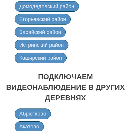
Домодедовский район
Егорьевский район
Зарайский район
Истринский район
Каширский район
Клинский район
ПОДКЛЮЧАЕМ
Коломенский район
ВИДЕОНАБЛЮДЕНИЕ В ДРУГИХ
Лотошинский район
ДЕРЕВНЯХ
Луховицкий район
Абрютково
Можайский район
Акатово