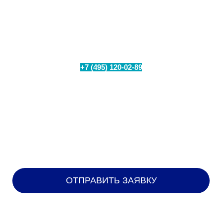
Проверьте техническую возможность
подключения интернета в вашем
населенном пункте
+7 (495) 120-02-89
Позвоните по номеру
или
заполните форму для бесплатного замера уровня
сигнала на Вашем объекте