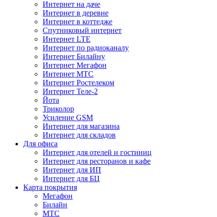
Интернет на даче
Интернет в деревне
Интернет в коттедже
Спутниковый интернет
Интернет LTE
Интернет по радиоканалу
Интернет Билайну
Интернет Мегафон
Интернет МТС
Интернет Ростелеком
Интернет Теле-2
Йота
Триколор
Усиление GSM
Интернет для магазина
Интернет для складов
Для офиса
Интернет для отелей и гостиниц
Интернет для ресторанов и кафе
Интернет для ИП
Интернет для БЦ
Карта покрытия
Мегафон
Билайн
МТС