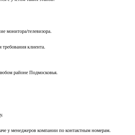
ие монитора/телевизора.
м требования клиента.
любом районе Подмосковья.
у.
даче у менеджеров компании по контактным номерам.