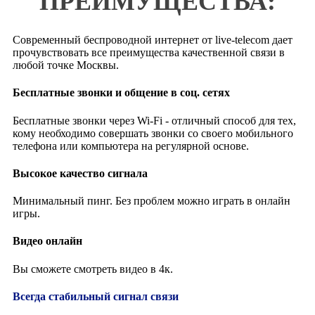
ПРЕИМУЩЕСТВА:
Бастион Капитал
башня Восток
Современный беспроводной интернет от live-telecom дает
Башня на Набережной
прочувствовать все преимущества качественной связи в
любой точке Москвы.
Башня Федерация
белая дача
Бесплатные звонки и общение в соц. сетях
Белые Сады
Бесплатные звонки через Wi-Fi - отличный способ для тех,
Березка
кому необходимо совершать звонки со своего мобильного
Берта Хаус
телефона или компьютера на регулярной основе.
Бирюза
Высокое качество сигнала
Бирюлевский
Богородский
Минимальный пинг. Без проблем можно играть в онлайн
Бородино Плаза
игры.
Бульвар
Видео онлайн
Бум
Бутово
Вы сможете смотреть видео в 4к.
Вавилон
Всегда стабильный сигнал связи
Варшавская плаза