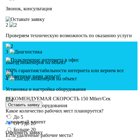
Вэронд
Звонок, консультация
Вэст Альфа
Гагарин
2
Гагаринский
Галерея
Проверяем техническую возможность по оказанию услуги
Галерея Аэропорт
Гамма
3
Гвоздь
Выезд инженеров на объект
Гелиос
100% гарантия
стабильности интернета
или вернем все
Георг Плаза
уплаченные вами деньги!
4
Гефест
Установка и настройка оборудования
Гименей
РЕКОМЕНДУЕМАЯ СКОРОСТЬ
150 Мбит/Сек
Гипромез
5
Глобал Сити
Какое количество рабочих мест планируется?
Глобус
+1
До 5
довольный клиент
Гоголевский
От 5 до 20
Больше 20
Головинские пруды
Оформить заявку
Есть удаленные рабочие места?
Город