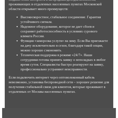
проживающих в отдаленных населенных пунктах Московской
Кусково
области открывает много преимуществ:
Ладья
Высокоскоростное, стабильное соединение. Гарантия
Ленинский
устойчивого сигнала.
Лента
Надежное оборудование, которое не дает сбоев и
сохраняет работоспособность в условиях сурового
Леонардо
климата России.
Лианозово
Функция «заморозка услуги» на зиму. Если Вы приезжаете
на дачу исключительно в сезон, благодаря такой опции,
Лига
можно хорошо сэкономить.
Линкор
Техническая поддержка в режиме «24/7». Наши
сотрудники готовы принять заявку о неполадках в любое
Лира
время суток. Специалисты быстро реагируют на заявку,
Лобачевский
профессионально устраняют неисправности.
Ломоносов
Если подключить интернет через оптоволоконный кабель
Лотос
невозможно, установка беспроводной сети – хорошее решение для
получения стабильной связи для клиентов, которые проживают в
Лучик
отдаленных от Москвы населенных пунктах.
Люберцы
Люблино
Магистраль Плаза
Максима Плаза