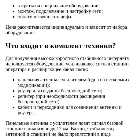
Сокол Плаза
затраты на специальное оборудование;
монтаж, подключение и настройку сети;
Сокол Плэйс
оплату месячного тарифа.
Сокол-центр
Цена рассчитывается индивидуально и зависит от набора
Солнечный
оборудования.
Солнечный Рай
Что входит в комплект техники?
Солнцево
Солярис
Для получения высокоскоростного стабильного интернета
Союз
используется оборудование, усиливающее сигнал станции
Спектр
оператора и расширяющее канал связи:
СпортЕХ
панельная антенна с усилителем (одна из нескольких
Столица
модификаций);
роутер для создания беспроводной сети;
Сущевский
репитер (при необходимости расширения
Таганский
беспроводной сети);
кабели и переходники для соединения антенны и
Тексамо
роутера.
Теплый стан
Панельные антенны с усилителем ловят сигнал базовой
Технопарк Орбита
станции в диапазоне до 12 км. Важно, чтобы между
Технопарк Цвет
антенной и станцией не было препятствий в виде