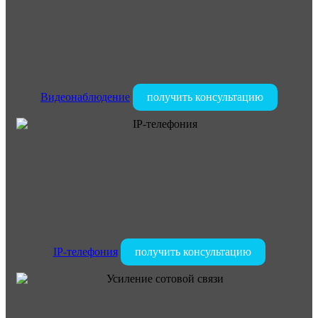
Метро
Метромаркет
Метрополис
Мещанский парк
Мираж
Видеонаблюдение
получить консультацию
Митино
Митинский радиорынок
Михалковский
Мичуринский
Мозаика
Мозайка
Монарх
Морозовский
Москва
IP-телефония
получить консультацию
Москворечье
Московский
Мост