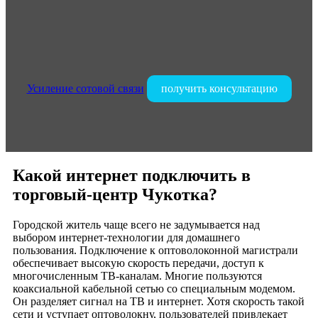
Мытищи
Мясницкая Плаза
на беговой
На Заре
на научном
Усиление сотовой связи
получить консультацию
На Парковой
на Русаковской
На Харитоньевском
Нагатинский
Небо
Какой интернет подключить в
Нева
торговый-центр Чукотка?
Некрасовка
НЕО ГЕО
Городской житель чаще всего не задумывается над
выбором интернет-технологии для домашнего
Новогиреево
пользования. Подключение к оптоволоконной магистрали
Новомосковский
обеспечивает высокую скорость передачи, доступ к
многочисленным ТВ-каналам. Многие пользуются
Новослободский
коаксиальной кабельной сетью со специальным модемом.
Новые Химки
Он разделяет сигнал на ТВ и интернет. Хотя скорость такой
сети и уступает оптоволокну, пользователей привлекает
Новые Черемушки