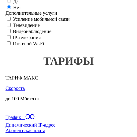
Да
Город Рязанский
Нет
Дополнительные услуги
Город Столиц
Усиление мобильной связи
Гранд
Телевидение
Гранд Сетунь Плаза
Видеонаблюдение
IP-телефония
Гранд Юг
Гостевой Wi-Fi
Графит
Грин
ТАРИФЫ
Гринвуд
Гудзон
ТАРИФ МАКС
ГУМ
Декарт
Скорость
Дело
до 100 Мбит/сек
Диапазон
Дмитровский
∞
Трафик -
Долгопрудный
Динамический IP-адрес
Дом Чаплыгина
Абонентская плата
Домодедово