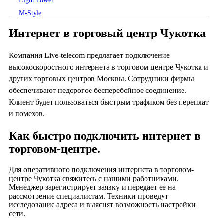
Light Tower
M-Style
North House
Интернет в торговый центр Чукотка
Petrovsky
River Plaza
Компания Live-telecom предлагает подключение
SK Plaza
высокоскоростного интернета в торговом центре Чукотка и
Streamline plaza
других торговых центров Москвы. Сотрудники фирмы
Villa Riva
обеспечивают недорогое бесперебойное соединение.
Клиент будет пользоваться быстрым трафиком без переплат
West Park
и помехов.
West plaza
Xl Дмитровка
Как быстро подключить интернет в
Авиапарк
торговом-центре.
Авиатор
Авилон Плаза
Для оперативного подключения интернета в торговом-
Автобус
центре Чукотка свяжитесь с нашими работниками.
Менеджер зарегистрирует заявку и передает ее на
Агат
рассмотрение специалистам. Техники проведут
Азовский
исследование адреса и выяснят возможность настройки
сети.
Акварель