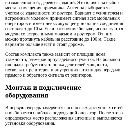
возвышенностей, деревьев, зданий. Это влияет на выбор
Тимирязевский
места размещения приемника. Антенна выбирается с
Тишинка
учетом ее удаленности от роутера. Вариант с усилителем и
встроенным модемом принимает сигнал всех мобильных
Три Кита
операторов и имеет невысокую цену, но длина соединения
Тройка
составляет до 10 м. Если расстояние больше, используются
Турас
модели со встроенными модемом и роутером. От них
можно протянуть кабель на расстояние до 100 м. Такие
Угрешский
варианты больше весят и стоят дороже.
Улей
Состав комплекта также зависит от площади дома,
Фестиваль
этажности, размеров приусадебного участка. На большой
Филион
площади требуется установка делителей мощности,
нескольких репитеров и внутренних антенн для передачи
Флеш Ланж
прямого и обратного сигнала от репитеров.
Флотилия
Монтаж и подключение
Формула X
оборудования
Ханой-Москва
Хорошевский
В первую очередь замеряется сигнал всех доступных сетей
Хорошо
и выбирается наиболее подходящий оператор. После этого
Царицыно
определяется место расположения антенны и выполняется
установка оборудования.
Цветной