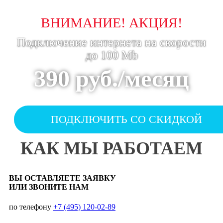
Калита
Калитники
ВНИМАНИЕ! АКЦИЯ!
Капитал
Подключение интернета на скорости
Капитолий
до 100 Mb
Карго
Каширская плаза
390 руб./месяц
Каширский
Квартал
Кварц
ПОДКЛЮЧИТЬ СО СКИДКОЙ
Киевский
Клен
КАК МЫ РАБОТАЕМ
Коломенский
Колумбус
Компас
ВЫ ОСТАВЛЯЕТЕ ЗАЯВКУ
Комплекс Москва
ИЛИ ЗВОНИТЕ НАМ
Комплект
по телефону
+7 (495) 120-02-89
Конвент-Плюс
Конструктор