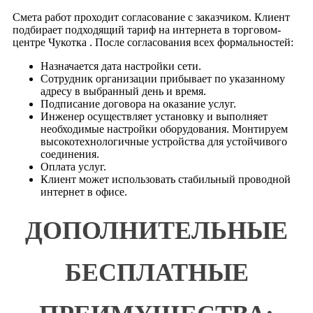
Акрополь
Смета работ проходит согласование с заказчиком. Клиент
подбирает подходящий тариф на интернета в торговом-
Александр Лэнд
центре Чукотка . После согласования всех формальностей:
Алтуфьево
Назначается дата настройки сети.
Альфа Арбат
Сотрудник организации прибывает по указанному
Аннино плаза
адресу в выбранный день и время.
Подписание договора на оказание услуг.
Антарис
Инженер осуществляет установку и выполняет
Аполлония
необходимые настройки оборудования. Монтируем
высокотехнологичные устройства для устойчивого
Ареал
соединения.
Арена Плаза
Оплата услуг.
Артс Палас
Клиент может использовать стабильный проводной
интернет в офисе.
Арфа
Атлас
ДОПОЛНИТЕЛЬНЫЕ
Атриум
Афимолл
БЕСПЛАТНЫЕ
Афимолл Сити
Аэробус
Бадаевский