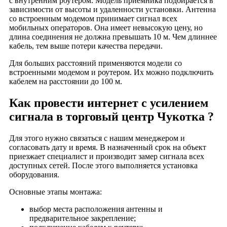
с внутренним роутером. Модель приемника подбирается в
Реутов
зависимости от высоты и удаленности установки. Антенна
Реутов Парк
со встроенным модемом принимает сигнал всех
мобильных операторов. Она имеет невысокую цену, но
Речной
длина соединения не должна превышать 10 м. Чем длиннее
Ривьера
кабель, тем выше потери качества передачи.
Рио
Для больших расстояний применяются модели со
Родник
встроенными модемом и роутером. Их можно подключить
РОСТЭК
кабелем на расстоянии до 100 м.
Румянцево
Как провести интернет с усилением
Рязанский
сигнала в торговый центр Чукотка ?
Рязанский проспект
Савеловский
Для этого нужно связаться с нашим менеджером и
Савёловский
согласовать дату и время. В назначенный срок на объект
приезжает специалист и производит замер сигнала всех
Савеловский сити
доступных сетей. После этого выполняется установка
Садовод
оборудования.
Саларьево
Основные этапы монтажа:
Салют
выбор места расположения антенны и
Сафа
предварительное закрепление;
Светофор