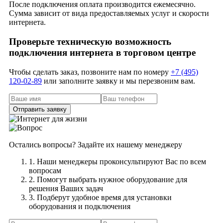
После подключения оплата производится ежемесячно.
Экспресс
Сумма зависит от вида предоставляемых услуг и скорости
интернета.
Экстрим
Электродная
Проверьте техническую возможность
подключения интернета в торговом центре
Энтузиаст
Этажи
Чтобы сделать заказ, позвоните нам по номеру
+7 (495)
Южное Бутово
120-02-89
или заполните заявку и мы перезвоним вам.
Южные Ворота
Южный
Южный парк
Юникон
Ямское поле
Остались вопросы? Задайте их нашему менеджеру
Ярославль
1. Наши менеджеры проконсультируют Вас по всем
Ярославский
вопросам
2. Помогут выбрать нужное оборудование для
Ясенево
решения Ваших задач
Ясный
3. Подберут удобное время для установки
оборудования и подключения
Яуза Тауэр