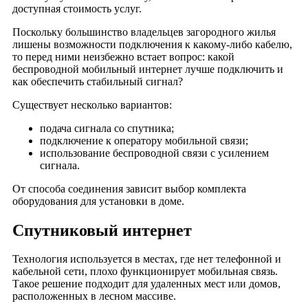
доступная стоимость услуг.
Новь
Поскольку большинство владельцев загородного жилья
Ногинск
лишены возможности подключения к какому-либо кабелю,
Норд Хаус
то перед ними неизбежно встает вопрос: какой
Облака
беспроводной мобильный интернет лучше подключить и
как обеспечить стабильный сигнал?
Океан
Океания
Существует несколько вариантов:
Око
подача сигнала со спутника;
Октябрь
подключение к оператору мобильной связи;
использование беспроводной связи с усилением
Олимпик парк
сигнала.
Олимпик Плаза
От способа соединения зависит выбор комплекта
Ольга
оборудования для установки в доме.
Омега Плаза
Спутниковый интернет
Орбита
Орджоникидзе
Технология используется в местах, где нет телефонной и
Орехово
кабельной сети, плохо функционирует мобильная связь.
Орликов плаза
Такое решение подходит для удаленных мест или домов,
расположенных в лесном массиве.
Остров