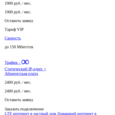
1900
руб. / мес.
Домодедовский
Донском
1900
руб. / мес.
Дубининская
Оставить заявку
Дубровка
Тариф VIP
Евразия
Евромаг
Скорость
Европа
до 150 Мбит/сек
Европа Билдинг
∞
Европейский
Трафик -
Европолис
Статический IP-адрес +
Енисей
Абонентская плата
Ереван
2400
руб. / мес.
Жулебино
2400
руб. / мес.
Запад
Западный
Оставить заявку
Зеленоград
Заказать подключение
Зеленоград плаза
LTE интернет в частный дом
Домашний интернет в