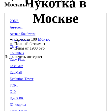
Чукотка в
Москвы:
Москве
7ONE
Au-room
Avenue Southwest
Скорость 100
Мбит/с
Cherry Tower
Полный безлимит
Clever
Цены от 1900 руб.
Columbus
Подключить интернет
Daev Plaza
East Gate
EgoMall
Evolution Tower
FORT
G10
IQ-PARK
IQ-квартал