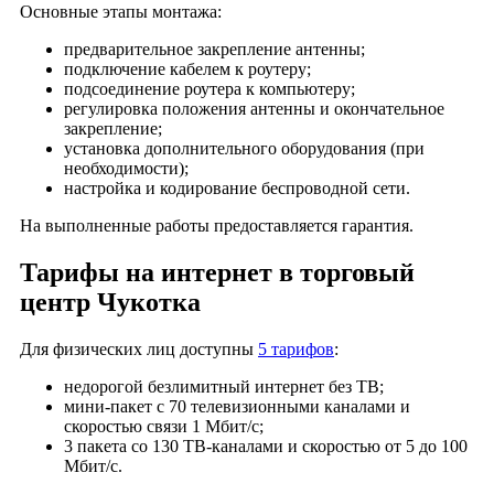
Цитрус
Основные этапы монтажа:
ЦСКА АРЕНА
предварительное закрепление антенны;
ЦУМ
подключение кабелем к роутеру;
подсоединение роутера к компьютеру;
Чайка плаза
регулировка положения антенны и окончательное
Час Пик
закрепление;
установка дополнительного оборудования (при
Черемушки
необходимости);
Чистые Пруды
настройка и кодирование беспроводной сети.
Чукотка
На выполненные работы предоставляется гарантия.
Шангал
Шант Билдинг
Тарифы на интернет в торговый
Шёлковый Путь
центр Чукотка
Шоколад
Для физических лиц доступны
5 тарифов
:
Штерн Эстейт
Щелковский
недорогой безлимитный интернет без ТВ;
мини-пакет с 70 телевизионными каналами и
Щепкина 4
скоростью связи 1 Мбит/с;
Щербаковский
3 пакета со 130 ТВ-каналами и скоростью от 5 до 100
Щука
Мбит/с.
Экватор