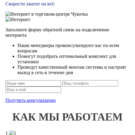
Варшавский
Скорости хватит на всё.
Вега
Вегас
Верейская плаза
Заполните форму обратной связи на подключение
Веселый Роджер
интернета
Весна
Наши менеджеры проконсультируют вас по всем
Вешняки
вопросам
Помогут подобрать оптимальный комплект для
Видное Парк
установки
Виктория
Проведут качественный монтаж системы и настроят
выход в сеть в течение дня
Виктория Плаза
Водный
Водный
Волгоградский
Получить консультацию
Вперед
Высота
КАК МЫ РАБОТАЕМ
Вэйпарк
ВЭЛЛ ХАУС
1