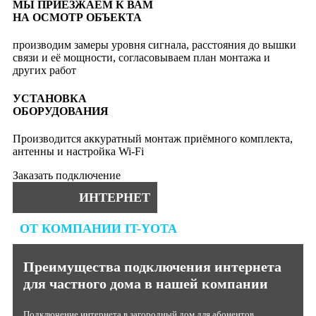
МЫ ПРИЕЗЖАЕМ К ВАМ
НА ОСМОТР ОБЪЕКТА
Конфитюр
Королев
производим замеры уровня сигнала, расстояния до вышки
Косино
связи и её мощности, согласовываем план монтажа и
других работ
Красногорск
Красногорск Плаза
УСТАНОВКА
Красногорский
ОБОРУДОВАНИЯ
Краснопресненский
Производится аккуратный монтаж приёмного комплекта,
Красносельский
антенны и настройка Wi-Fi
Красный богатырь
Заказать подключение
Кристалл
ИНТЕРНЕТ
Крокус Сити
Круг
ОТ КОМПАНИИ IT-YOTA
Крылатский
Куб
Преимущества подключения интернета
Куликовский
для частного дома в нашей компании
Кунцево
Кунцево Плаза
Подключение интернета в загородный дом для абонентов,