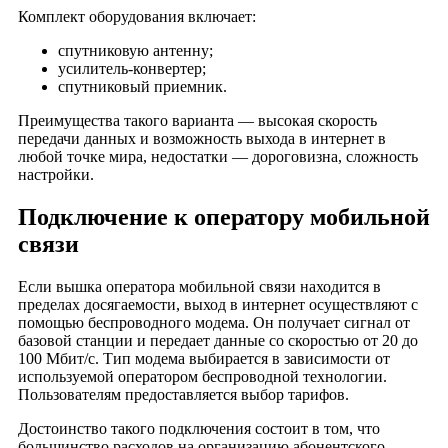
Остров мечты
Комплект оборудования включает:
Отрада
спутниковую антенну;
Отрадное
усилитель-конвертер;
спутниковый приемник.
Охотный ряд
Очаково
Преимущества такого варианта — высокая скорость
передачи данных и возможность выхода в интернет в
Павелецкий
любой точке мира, недостатки — дороговизна, сложность
Павловский
настройки.
Панорама
Подключение к оператору мобильной
Парк плейс
связи
Парк Хаус
Партнер
Если вышка оператора мобильной связи находится в
Парус
пределах досягаемости, выход в интернет осуществляют с
помощью беспроводного модема. Он получает сигнал от
Пассаж
базовой станции и передает данные со скоростью от 20 до
Перловский
100 Мбит/с. Тип модема выбирается в зависимости от
используемой оператором беспроводной технологии.
Перово Молл
Пользователям предоставляется выбор тарифов.
Персона Грата
Достоинство такого подключения состоит в том, что
Петровский
большинство расходов на организацию абонентского