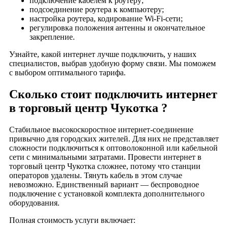
подключение кабелем к роутеру;
подсоединение роутера к компьютеру;
Свиблово
настройка роутера, кодирование Wi-Fi-сети;
СДМ
регулировка положения антенны и окончательное
закрепление.
Севастополь
Семеновский
Узнайте, какой интернет лучше подключить, у наших
специалистов, выбрав удобную форму связи. Мы поможем
сергиев посад
с выбором оптимального тарифа.
Серпуховской Двор
Сильвер Стоун
Сколько стоит подключить интернет
Сильвер Хаус
в торговый центр Чукотка ?
Сириус парк
Стабильное высокоскоростное интернет-соединение
Сити
привычно для городских жителей. Для них не представляет
Ским
сложности подключиться к оптоволоконной или кабельной
сети с минимальными затратами. Провести интернет в
Славянский
торговый центр Чукотка сложнее, потому что станции
Славянский Мир
операторов удалены. Тянуть кабель в этом случае
Смирновский
невозможно. Единственный вариант — беспроводное
подключение с установкой комплекта дополнительного
Смоленский пассаж
оборудования.
Снегири
Полная стоимость услуги включает:
Сокол