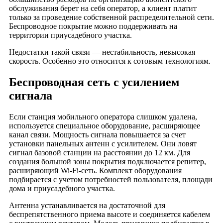
Плаза
обслуживания берет на себя оператор, а клиент платит
только за проведение собственной распределительной сети.
Планета
Беспроводное покрытие можно поддерживать на
Платинум
территории приусадебного участка.
Покровский
Недостатки такой связи — нестабильность, невысокая
Праздник
скорость. Особенно это относится к сотовым технологиям.
Президент Плаза
Беспроводная сеть с усилением
Преображенский
сигнала
Принц плаза
Проспект
Если станция мобильного оператора слишком удалена,
ПрофТехСервис
используется специальное оборудование, расширяющее
Пруды
канал связи. Мощность сигнала повышается за счет
установки панельных антенн с усилителем. Они ловят
Пушкино
сигнал базовой станции на расстоянии до 12 км. Для
Пятницкий
создания большой зоны покрытия подключается репитер,
расширяющий Wi-Fi-сеть. Комплект оборудования
Радужный
подбирается с учетом потребностей пользователя, площади
Райкин Плаза
дома и приусадебного участка.
Раменское
Антенна устанавливается на достаточной для
Рапира
беспрепятственного приема высоте и соединяется кабелем