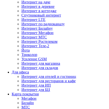
Интернет на даче
Интернет в деревне
Интернет в коттедже
Спутниковый интернет
Интернет LTE
Интернет по радиоканалу
Интернет Билайну
Интернет Мегафон
Интернет МТС
Интернет Ростелеком
Интернет Теле-2
Йота
Триколор
Усиление GSM
Интернет для магазина
Интернет для складов
Для офиса
Интернет для отелей и гостиниц
Интернет для ресторанов и кафе
Интернет для ИП
Интернет для БЦ
Карта покрытия
Мегафон
Билайн
МТС