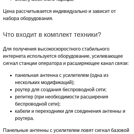
Южный
Южный парк
Цена рассчитывается индивидуально и зависит от
Юникон
набора оборудования.
Ямское поле
Ярославль
Что входит в комплект техники?
Ярославский
Ясенево
Для получения высокоскоростного стабильного
Ясный
интернета используется оборудование, усиливающее
сигнал станции оператора и расширяющее канал связи:
Яуза Тауэр
панельная антенна с усилителем (одна из
нескольких модификаций);
роутер для создания беспроводной сети;
репитер (при необходимости расширения
беспроводной сети);
кабели и переходники для соединения антенны и
роутера.
Панельные антенны с усилителем ловят сигнал базовой