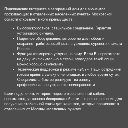
Маяк
Подключение интернета в загородный дом для абонентов,
Мебель Сити
проживающих в отдаленных населенных пунктах Московской
области открывает много преимуществ:
Мега
МЕГА Белая Дача
Высокоскоростное, стабильное соединение. Гарантия
устойчивого сигнала.
Мегаполис
Надежное оборудование, которое не дает сбоев и
Медведковский
сохраняет работоспособность в условиях сурового климата
России.
Мельникофф Хаус
Функция «заморозка услуги» на зиму. Если Вы приезжаете
Меркурий Сити
на дачу исключительно в сезон, благодаря такой опции,
Метр квадратный
можно хорошо сэкономить.
Техническая поддержка в режиме «24/7». Наши сотрудники
Метро
готовы принять заявку о неполадках в любое время суток.
Метромаркет
Специалисты быстро реагируют на заявку,
профессионально устраняют неисправности.
Метрополис
Если подключить интернет через оптоволоконный кабель
Мещанский парк
невозможно, установка беспроводной сети – хорошее решение для
Мираж
получения стабильной связи для клиентов, которые проживают в
Митино
отдаленных от Москвы населенных пунктах.
Митинский радиорынок
Михалковский