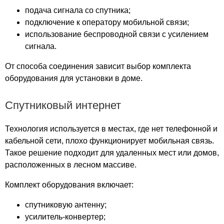
Проспект
подача сигнала со спутника;
ПрофТехСервис
подключение к оператору мобильной связи;
Пруды
использование беспроводной связи с усилением
Пушкино
сигнала.
Пятницкий
От способа соединения зависит выбор комплекта
Радужный
оборудования для установки в доме.
Райкин Плаза
Раменское
Спутниковый интернет
Рапира
Реутов
Технология используется в местах, где нет телефонной и
Реутов Парк
кабельной сети, плохо функционирует мобильная связь.
Речной
Такое решение подходит для удаленных мест или домов,
Ривьера
расположенных в лесном массиве.
Рио
Комплект оборудования включает:
Родник
РОСТЭК
спутниковую антенну;
Румянцево
усилитель-конвертер;