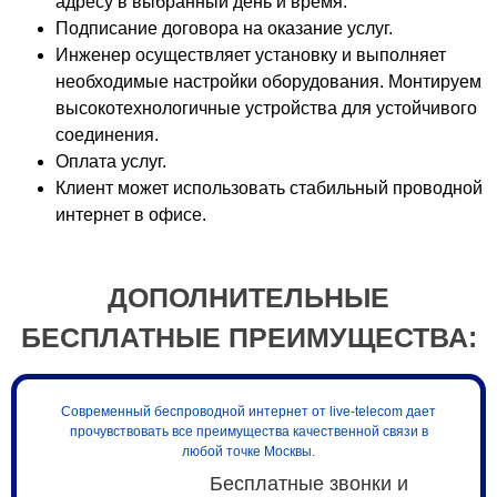
адресу в выбранный день и время.
Арена Плаза
Подписание договора на оказание услуг.
Инженер осуществляет установку и выполняет
Артс Палас
необходимые настройки оборудования. Монтируем
Арфа
высокотехнологичные устройства для устойчивого
Атлас
соединения.
Атриум
Оплата услуг.
Афимолл
Клиент может использовать стабильный проводной
Афимолл Сити
интернет в офисе.
Аэробус
Бадаевский
Бастион Капитал
ДОПОЛНИТЕЛЬНЫЕ
башня Восток
БЕСПЛАТНЫЕ ПРЕИМУЩЕСТВА:
Башня на Набережной
Башня Федерация
белая дача
Современный беспроводной интернет от live-telecom дает
Белые Сады
прочувствовать все преимущества качественной связи в
любой точке Москвы.
Березка
Бесплатные звонки и
Берта Хаус