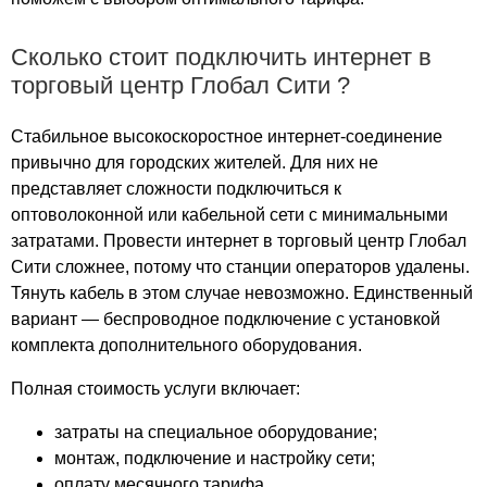
Шангал
Шант Билдинг
Сколько стоит подключить интернет в
Шёлковый Путь
торговый центр Глобал Сити ?
Шоколад
Штерн Эстейт
Стабильное высокоскоростное интернет-соединение
Щелковский
привычно для городских жителей. Для них не
Щепкина 4
представляет сложности подключиться к
Щербаковский
оптоволоконной или кабельной сети с минимальными
Щука
затратами. Провести интернет в торговый центр Глобал
Экватор
Сити сложнее, потому что станции операторов удалены.
Экспресс
Тянуть кабель в этом случае невозможно. Единственный
вариант — беспроводное подключение с установкой
Экстрим
комплекта дополнительного оборудования.
Электродная
Энтузиаст
Полная стоимость услуги включает:
Этажи
затраты на специальное оборудование;
Южное Бутово
монтаж, подключение и настройку сети;
Южные Ворота
оплату месячного тарифа.