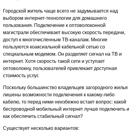
Парк плейс
Городской житель чаще всего не задумывается над
Парк Хаус
выбором интернет-технологии для домашнего
Партнер
пользования. Подключение к оптоволоконной
Парус
магистрали обеспечивает высокую скорость передачи,
Пассаж
доступ к многочисленным ТВ-каналам. Многие
Перловский
пользуются коаксиальной кабельной сетью со
Перово Молл
специальным модемом. Он разделяет сигнал на ТВ и
Персона Грата
интернет. Хотя скорость такой сети и уступает
Петровский
оптоволокну, пользователей привлекает доступная
стоимость услуг.
Плаза
Планета
Поскольку большинство владельцев загородного жилья
Платинум
лишены возможности подключения к какому-либо
Покровский
кабелю, то перед ними неизбежно встает вопрос: какой
Праздник
беспроводной мобильный интернет лучше подключить и
Президент Плаза
как обеспечить стабильный сигнал?
Преображенский
Существует несколько вариантов:
Принц плаза