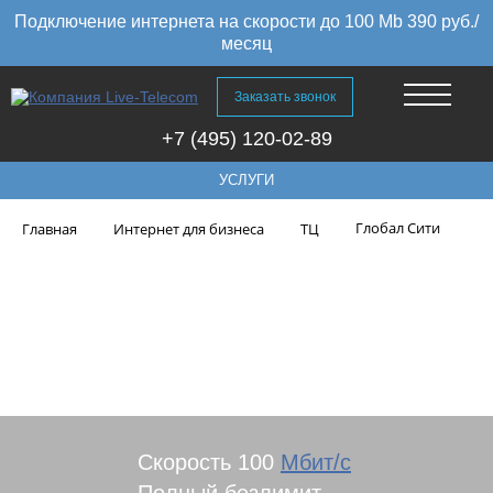
Подключение интернета на скорости до 100 Mb 390 руб./
месяц
Заказать звонок
+7 (495) 120-02-89
УСЛУГИ
Глобал Сити
Главная
Интернет для бизнеса
ТЦ
Подключить интернет в
торговый центр Глобал Сити в
Москве
Скорость 100
Мбит/с
Полный безлимит