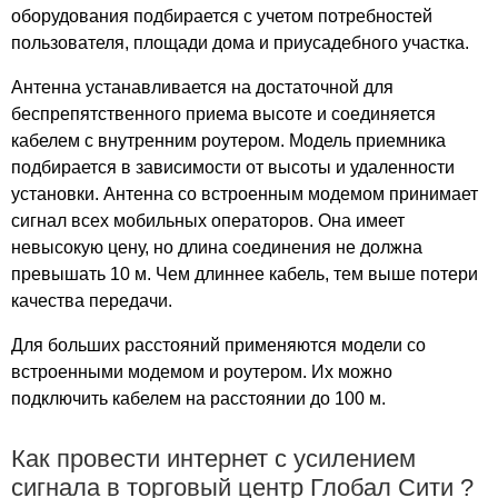
оборудования подбирается с учетом потребностей
Спектр
пользователя, площади дома и приусадебного участка.
СпортЕХ
Столица
Антенна устанавливается на достаточной для
Сущевский
беспрепятственного приема высоте и соединяется
Таганский
кабелем с внутренним роутером. Модель приемника
подбирается в зависимости от высоты и удаленности
Тексамо
установки. Антенна со встроенным модемом принимает
Теплый стан
сигнал всех мобильных операторов. Она имеет
Технопарк Орбита
невысокую цену, но длина соединения не должна
Технопарк Цвет
превышать 10 м. Чем длиннее кабель, тем выше потери
Тимирязевский
качества передачи.
Тишинка
Три Кита
Для больших расстояний применяются модели со
Тройка
встроенными модемом и роутером. Их можно
подключить кабелем на расстоянии до 100 м.
Турас
Угрешский
Как провести интернет с усилением
Улей
сигнала в торговый центр Глобал Сити ?
Фестиваль