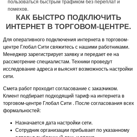
пользоваться быстрым трафиком без переплат и
West Park
помехов.
West plaza
КАК БЫСТРО ПОДКЛЮЧИТЬ
Xl Дмитровка
ИНТЕРНЕТ В ТОРГОВОМ-ЦЕНТРЕ.
Авиапарк
Авиатор
Для оперативного подключения интернета в торговом-
Авилон Плаза
центре Глобал Сити свяжитесь с нашими работниками.
Автобус
Менеджер зарегистрирует заявку и передает ее на
Агат
рассмотрение специалистам. Техники проведут
Азовский
исследование адреса и выяснят возможность настройки
Акварель
сети.
Акрополь
Смета работ проходит согласование с заказчиком.
Александр Лэнд
Клиент подбирает подходящий тариф на интернета в
Алтуфьево
торговом-центре Глобал Сити . После согласования всех
Альфа Арбат
формальностей:
Аннино плаза
Антарис
Назначается дата настройки сети.
Аполлония
Сотрудник организации прибывает по указанному
Ареал