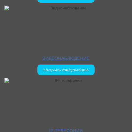
Нагатинский
Небо
Нева
Некрасовка
НЕО ГЕО
Новогиреево
Новомосковский
Новослободский
ВИДЕОНАБЛЮДЕНИЕ
Новые Химки
получить консультацию
Новые Черемушки
Новь
Ногинск
Норд Хаус
Облака
Океан
Океания
Око
IP-ТЕЛЕФОНИЯ
Октябрь