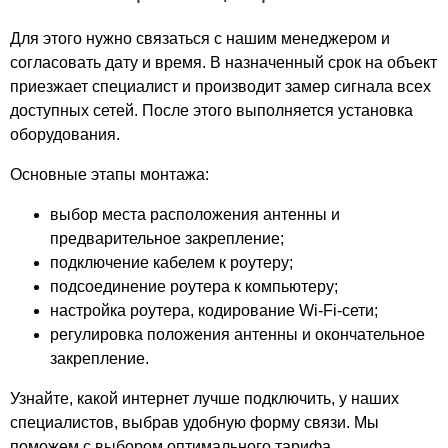
Филион
Для этого нужно связаться с нашим менеджером и
Флеш Ланж
согласовать дату и время. В назначенный срок на объект
Флотилия
приезжает специалист и производит замер сигнала всех
Формула X
доступных сетей. После этого выполняется установка
Ханой-Москва
оборудования.
Хорошевский
Хорошо
Основные этапы монтажа:
Царицыно
выбор места расположения антенны и
Цветной
предварительное закрепление;
Цитрус
подключение кабелем к роутеру;
ЦСКА АРЕНА
подсоединение роутера к компьютеру;
ЦУМ
настройка роутера, кодирование Wi-Fi-сети;
Чайка плаза
регулировка положения антенны и окончательное
Час Пик
закрепление.
Черемушки
Узнайте, какой интернет лучше подключить, у наших
Чистые Пруды
специалистов, выбрав удобную форму связи. Мы
Чукотка
поможем с выбором оптимального тарифа.