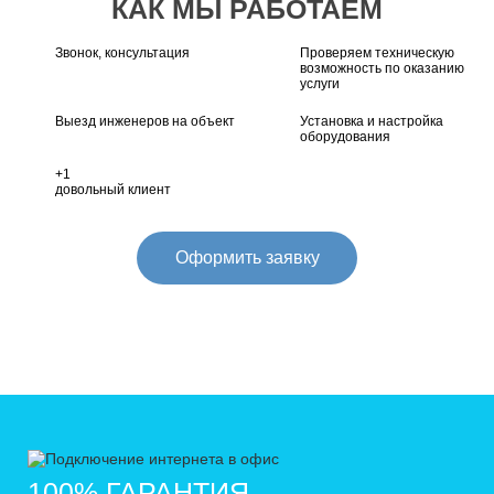
КАК МЫ РАБОТАЕМ
Виктория
Виктория Плаза
Звонок, консультация
Проверяем техническую
возможность по оказанию
Водный
услуги
Водный
Выезд инженеров на объект
Установка и настройка
Волгоградский
оборудования
Вперед
+1
Высота
довольный клиент
Вэйпарк
ВЭЛЛ ХАУС
Оформить заявку
Вэронд
Вэст Альфа
Гагарин
Гагаринский
Галерея
Галерея Аэропорт
Гамма
Гвоздь
100% ГАРАНТИЯ