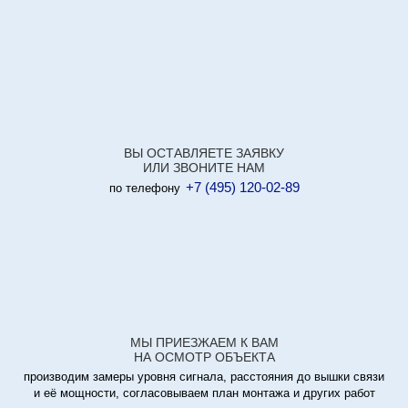
Красносельский
Красный богатырь
Кристалл
Крокус Сити
Круг
Крылатский
Куб
ВЫ ОСТАВЛЯЕТЕ ЗАЯВКУ
ИЛИ ЗВОНИТЕ НАМ
Куликовский
+7 (495) 120-02-89
по телефону
Кунцево
Кунцево Плаза
Кусково
Ладья
Ленинский
Лента
Леонардо
МЫ ПРИЕЗЖАЕМ К ВАМ
НА ОСМОТР ОБЪЕКТА
Лианозово
производим замеры уровня сигнала, расстояния до вышки связи
Лига
и её мощности, согласовываем план монтажа и других работ
Линкор