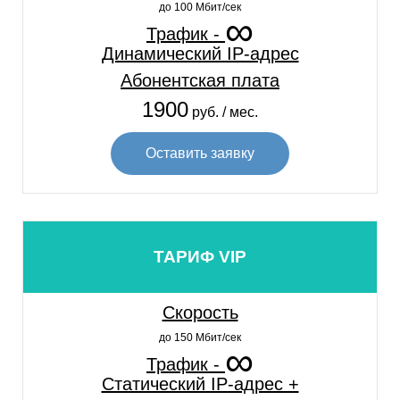
до 100 Мбит/сек
∞
Европейский
Трафик -
Европолис
Динамический IP-адрес
Енисей
Абонентская плата
Ереван
1900
Жулебино
руб. / мес.
Запад
Оставить заявку
Западный
Зеленоград
Зеленоград плаза
Зеленый
Зелёный
ТАРИФ VIP
Зиг Заг
Зимняя
Скорость
Золотой вавилон
до 150 Мбит/сек
Золотой Век
∞
Трафик -
Измайлово
Статический IP-адрес +
Измайловский