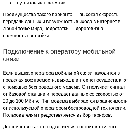
Рязанский
спутниковый приемник.
Рязанский проспект
Преимущества такого варианта — высокая скорость
Савеловский
передачи данных и возможность выхода в интернет в
Савёловский
любой точке мира, недостатки — дороговизна,
Савеловский сити
сложность настройки.
Садовод
Саларьево
Подключение к оператору мобильной
Салют
связи
Сафа
Светофор
Если вышка оператора мобильной связи находится в
Свиблово
пределах досягаемости, выход в интернет осуществляют
СДМ
с помощью беспроводного модема. Он получает сигнал
Севастополь
от базовой станции и передает данные со скоростью от
20 до 100 Мбит/с. Тип модема выбирается в зависимости
Семеновский
от используемой оператором беспроводной технологии.
сергиев посад
Пользователям предоставляется выбор тарифов.
Серпуховской Двор
Сильвер Стоун
Достоинство такого подключения состоит в том, что