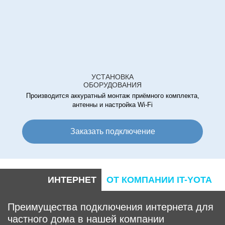
Лира
Лобачевский
Ломоносов
Лотос
Лучик
Люберцы
УСТАНОВКА
ОБОРУДОВАНИЯ
Люблино
Производится аккуратный монтаж приёмного комплекта,
Магистраль Плаза
антенны и настройка Wi-Fi
Максима Плаза
Мал
Заказать подключение
Мандарин
Манхетон
Мариэль
ИНТЕРНЕТ
ОТ КОМПАНИИ IT-YOTA
Марка
Марьина
Преимущества подключения интернета для
Марьино
частного дома в нашей компании
Матвеевский