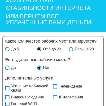
Гелиос
СТАБИЛЬНОСТИ ИНТЕРНЕТА
Георг Плаза
Гефест
ИЛИ ВЕРНЕМ ВСЕ
Гименей
УПЛАЧЕННЫЕ ВАМИ ДЕНЬГИ!
Гипромез
Глобал Сити
Глобус
Какое количество рабочих мест планируется?
Гоголевский
До 5
От 5 до 20
Больше 20
Головинские пруды
Город
Есть удаленные рабочие места?
Город Рязанский
Да
Нет
Город Столиц
Гранд
Дополнительные услуги
Гранд Сетунь Плаза
Усиление мобильной
Телевидение
Гранд Юг
связи
Графит
Видеонаблюдение
IP-телефония
Грин
Гостевой Wi-Fi