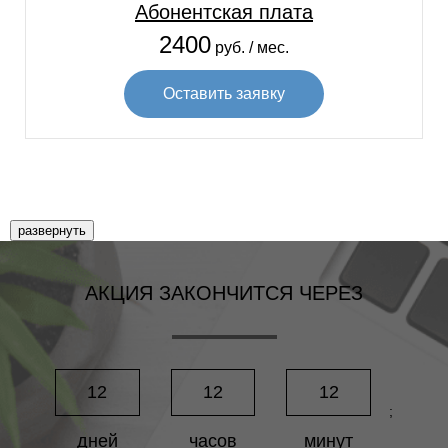
Абонентская плата
Империя
2400
Инвест-К
руб. / мес.
Инженер
Интеграл
Оставить заявку
Интернет для бизнес центров
Иридиум
Иткол
Июнь
Калибр
развернуть
Калита
Калитники
АКЦИЯ ЗАКОНЧИТСЯ ЧЕРЕЗ
Капитал
Капитолий
Карго
Каширская плаза
12
12
12
Каширский
;
Квартал
дней
часов
минут