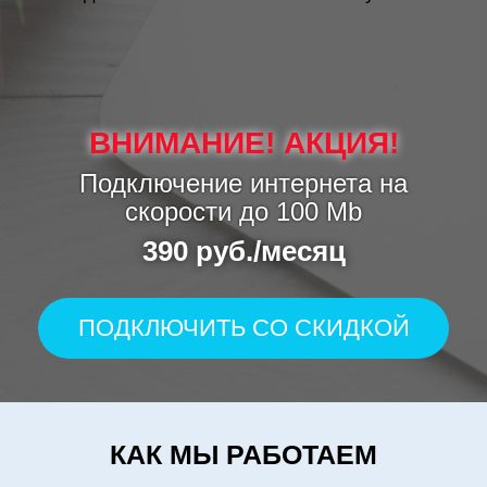
Кварц
Киевский
Клен
Коломенский
Колумбус
ВНИМАНИЕ! АКЦИЯ!
Компас
Подключение интернета на
Комплекс Москва
скорости до 100 Mb
Комплект
Конвент-Плюс
390 руб./месяц
Конструктор
Конфитюр
Королев
ПОДКЛЮЧИТЬ СО СКИДКОЙ
Косино
Красногорск
Красногорск Плаза
Красногорский
КАК МЫ РАБОТАЕМ
Краснопресненский