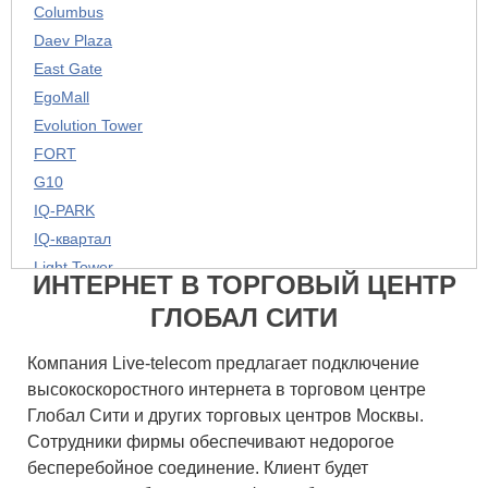
Columbus
Daev Plaza
East Gate
EgoMall
Evolution Tower
FORT
G10
IQ-PARK
IQ-квартал
Light Tower
ИНТЕРНЕТ В ТОРГОВЫЙ ЦЕНТР
M-Style
ГЛОБАЛ СИТИ
North House
Petrovsky
Компания Live-telecom предлагает подключение
River Plaza
высокоскоростного интернета в торговом центре
SK Plaza
Глобал Сити и других торговых центров Москвы.
Streamline plaza
Сотрудники фирмы обеспечивают недорогое
Villa Riva
бесперебойное соединение. Клиент будет