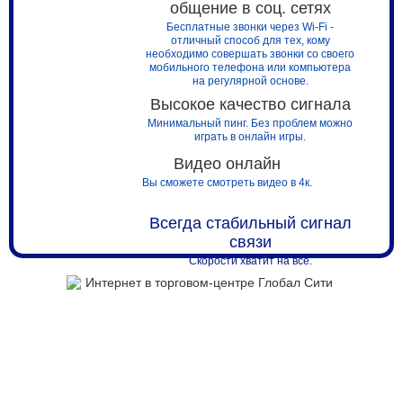
общение в соц. сетях
Бирюза
Бесплатные звонки через Wi-Fi -
Бирюлевский
отличный способ для тех, кому
необходимо совершать звонки со своего
Богородский
мобильного телефона или компьютера
на регулярной основе.
Бородино Плаза
Высокое качество сигнала
Бульвар
Минимальный пинг. Без проблем можно
Бум
играть в онлайн игры.
Бутово
Видео онлайн
Вавилон
Вы сможете смотреть видео в 4к.
Варшавская плаза
Всегда стабильный сигнал
Варшавский
связи
Вега
Скорости хватит на всё.
Вегас
Верейская плаза
Веселый Роджер
Весна
Вешняки
Видное Парк