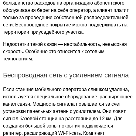
Сильвер Хаус
большинство расходов на организацию абонентского
Сириус парк
обслуживания берет на себя оператор, а клиент платит
Сити
только за проведение собственной распределительной
Ским
сети. Беспроводное покрытие можно поддерживать на
территории приусадебного участка.
Славянский
Славянский Мир
Недостатки такой связи — нестабильность, невысокая
Смирновский
скорость. Особенно это относится к сотовым
Смоленский пассаж
технологиям.
Снегири
Сокол
Беспроводная сеть с усилением сигнала
Сокол Плаза
Сокол Плэйс
Если станция мобильного оператора слишком удалена,
Сокол-центр
используется специальное оборудование, расширяющее
Солнечный
канал связи. Мощность сигнала повышается за счет
Солнечный Рай
установки панельных антенн с усилителем. Они ловят
сигнал базовой станции на расстоянии до 12 км. Для
Солнцево
создания большой зоны покрытия подключается
Солярис
репитер, расширяющий Wi-Fi-сеть. Комплект
Союз