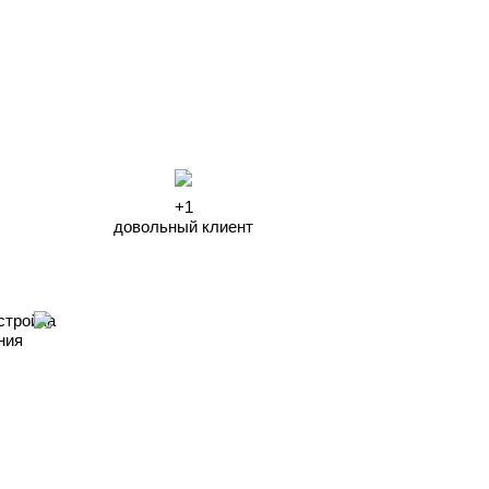
+1
довольный клиент
стройка
ния