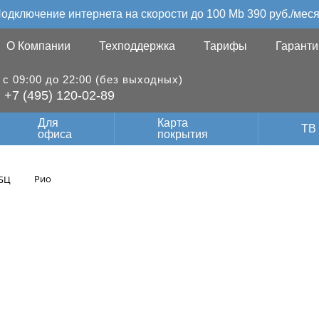
одключение интернета на скорости до 100 Mb 390 руб./мес
О Компании
Техподдержка
Тарифы
Гаранти
с 09:00 до 22:00 (без выходных)
+7 (495) 120-02-89
Для
Карта
ТВ
офиса
покрытия
Рио
БЦ
ить интернет в т
центр Рио в Москв