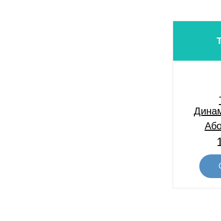
Динам
Або