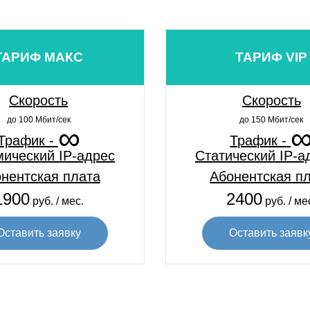
ТАРИФ МАКС
ТАРИФ VIP
Скорость
Скорость
до 100 Мбит/сек
до 150 Мбит/сек
∞
Трафик -
Трафик -
ический IP-адрес
Статический IP-а
нентская плата
Абонентская п
1900
2400
руб. / мес.
руб. / ме
Оставить заявку
Оставить заявк