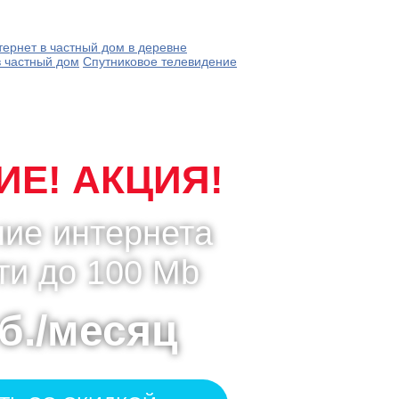
тернет в частный дом в деревне
в частный дом
Спутниковое телевидение
Е! АКЦИЯ!
ие интернета
ти до 100 Mb
б./месяц