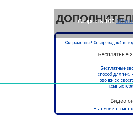
ДОПОЛНИТЕЛ
Скорость 100
Мбит/
Современный беспроводной интерне
Бесплатные з
Бесплатные зво
способ для тех,
звонки со свое
компьютера
Видео о
Вы сможете смотре