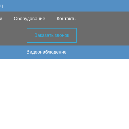
яц
и
Оборудование
Контакты
Заказать звонок
Видеонаблюдение
орговый-
е