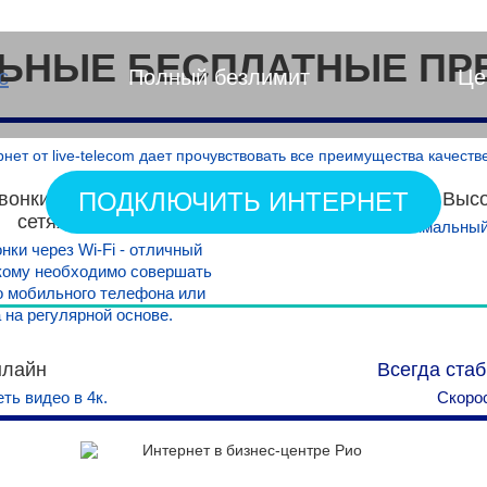
ЬНЫЕ БЕСПЛАТНЫЕ ПР
с
Полный безлимит
Це
т от live-telecom дает прочувствовать все преимущества качеств
ПОДКЛЮЧИТЬ ИНТЕРНЕТ
вонки и общение в соц.
Высо
сетях
Минимальный 
нки через Wi-Fi - отличный
 кому необходимо совершать
го мобильного телефона или
 на регулярной основе.
нлайн
Всегда ста
ть видео в 4к.
Скорос