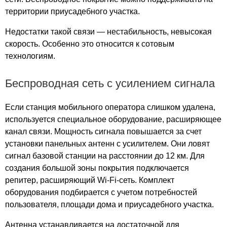
Гранд Юг
территории приусадебного участка.
Графит
Грин
Недостатки такой связи — нестабильность, невысокая
Гринвуд
скорость. Особенно это относится к сотовым
Гудзон
технологиям.
ГУМ
Декарт
Беспроводная сеть с усилением сигнала
Дело
Если станция мобильного оператора слишком удалена,
Диапазон
используется специальное оборудование, расширяющее
Дмитровский
канал связи. Мощность сигнала повышается за счет
Долгопрудный
установки панельных антенн с усилителем. Они ловят
Дом Чаплыгина
сигнал базовой станции на расстоянии до 12 км. Для
Домодедово
создания большой зоны покрытия подключается
Домодедовский
репитер, расширяющий Wi-Fi-сеть. Комплект
Донском
оборудования подбирается с учетом потребностей
Дубининская
пользователя, площади дома и приусадебного участка.
Дубровка
Антенна устанавливается на достаточной для
Евразия