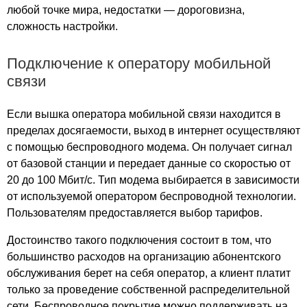
Галерея Аэропорт
любой точке мира, недостатки — дороговизна,
Гамма
сложность настройки.
Гвоздь
Гелиос
Подключение к оператору мобильной
Георг Плаза
связи
Гефест
Гименей
Если вышка оператора мобильной связи находится в
пределах досягаемости, выход в интернет осуществляют
Гипромез
с помощью беспроводного модема. Он получает сигнал
Глобал Сити
от базовой станции и передает данные со скоростью от
Глобус
20 до 100 Мбит/с. Тип модема выбирается в зависимости
Гоголевский
от используемой оператором беспроводной технологии.
Головинские пруды
Пользователям предоставляется выбор тарифов.
Город
Город Рязанский
Достоинство такого подключения состоит в том, что
Город Столиц
большинство расходов на организацию абонентского
обслуживания берет на себя оператор, а клиент платит
Гранд
только за проведение собственной распределительной
Гранд Сетунь Плаза
сети. Беспроводное покрытие можно поддерживать на