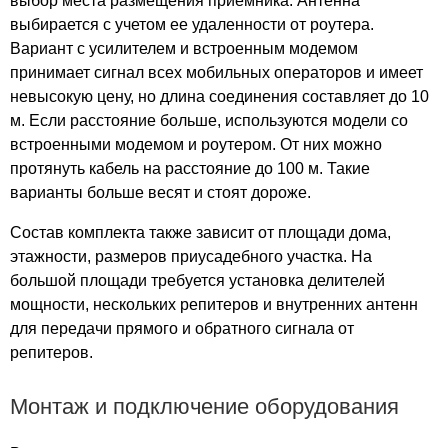
выбор места размещения приемника. Антенна
выбирается с учетом ее удаленности от роутера.
Лианозово
Вариант с усилителем и встроенным модемом
Лига
принимает сигнал всех мобильных операторов и имеет
Линкор
невысокую цену, но длина соединения составляет до 10
Лира
м. Если расстояние больше, используются модели со
Лобачевский
встроенными модемом и роутером. От них можно
Ломоносов
протянуть кабель на расстояние до 100 м. Такие
Лотос
варианты больше весят и стоят дороже.
Лучик
Состав комплекта также зависит от площади дома,
Люберцы
этажности, размеров приусадебного участка. На
Люблино
большой площади требуется установка делителей
Магистраль Плаза
мощности, нескольких репитеров и внутренних антенн
Максима Плаза
для передачи прямого и обратного сигнала от
Мал
репитеров.
Мандарин
Манхетон
Монтаж и подключение оборудования
Мариэль
Марка