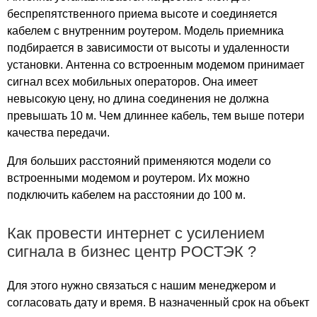
беспрепятственного приема высоте и соединяется
Евромаг
кабелем с внутренним роутером. Модель приемника
Европа
подбирается в зависимости от высоты и удаленности
Европа Билдинг
установки. Антенна со встроенным модемом принимает
Европейский
сигнал всех мобильных операторов. Она имеет
Европолис
невысокую цену, но длина соединения не должна
Енисей
превышать 10 м. Чем длиннее кабель, тем выше потери
Ереван
качества передачи.
Жулебино
Для больших расстояний применяются модели со
Запад
встроенными модемом и роутером. Их можно
Западный
подключить кабелем на расстоянии до 100 м.
Зеленоград
Зеленоград плаза
Как провести интернет с усилением
Зеленый
сигнала в бизнес центр РОСТЭК ?
Зелёный
Зиг Заг
Для этого нужно связаться с нашим менеджером и
Зимняя
согласовать дату и время. В назначенный срок на объект
Золотой вавилон