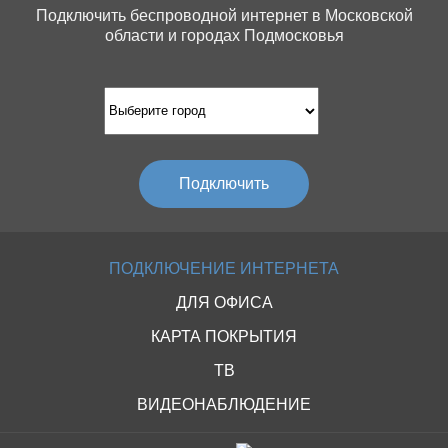
Подключить беспроводной интернет в Московской
Павелецкий
области и городах Подмосковья
Павловский
Панорама
Парк плейс
Парк Хаус
Партнер
Парус
Подключить
Пассаж
Перловский
Перово Молл
ПОДКЛЮЧЕНИЕ ИНТЕРНЕТА
Персона Грата
ДЛЯ ОФИСА
Петровский
Плаза
КАРТА ПОКРЫТИЯ
Планета
ТВ
Платинум
ВИДЕОНАБЛЮДЕНИЕ
Покровский
Праздник