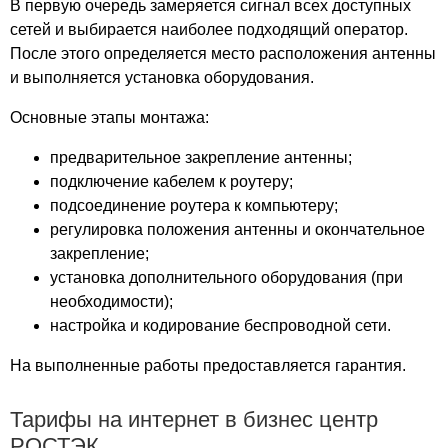
В первую очередь замеряется сигнал всех доступных
Марьина
сетей и выбирается наиболее подходящий оператор.
Марьино
После этого определяется место расположения антенны
Матвеевский
и выполняется установка оборудования.
Маяк
Основные этапы монтажа:
Мебель Сити
Мега
предварительное закрепление антенны;
МЕГА Белая Дача
подключение кабелем к роутеру;
Мегаполис
подсоединение роутера к компьютеру;
Медведковский
регулировка положения антенны и окончательное
Мельникофф Хаус
закрепление;
установка дополнительного оборудования (при
Меркурий Сити
необходимости);
Метр квадратный
настройка и кодирование беспроводной сети.
Метро
Метромаркет
На выполненные работы предоставляется гарантия.
Метрополис
Мещанский парк
Тарифы на интернет в бизнес центр
Мираж
РОСТЭК