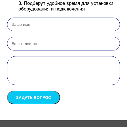
Океан
3. Подберут удобное время для установки
Океания
оборудования и подключения
Око
Октябрь
Олимпик парк
Олимпик Плаза
Ольга
Омега Плаза
Орбита
Орджоникидзе
Орехово
Орликов плаза
Остров
Остров мечты
Отрада
Отрадное
Охотный ряд
Очаково