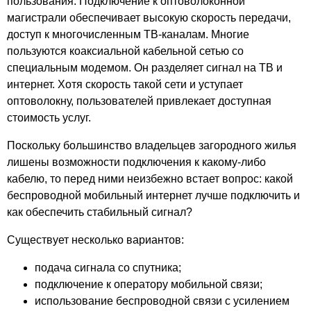
пользования. Подключение к оптоволоконной
Белые Сады
магистрали обеспечивает высокую скорость передачи,
Березка
доступ к многочисленным ТВ-каналам. Многие
пользуются коаксиальной кабельной сетью со
Берта Хаус
специальным модемом. Он разделяет сигнал на ТВ и
Бирюза
интернет. Хотя скорость такой сети и уступает
Бирюлевский
оптоволокну, пользователей привлекает доступная
Богородский
стоимость услуг.
Бородино Плаза
Бульвар
Поскольку большинство владельцев загородного жилья
Бум
лишены возможности подключения к какому-либо
Бутово
кабелю, то перед ними неизбежно встает вопрос: какой
беспроводной мобильный интернет лучше подключить и
Вавилон
как обеспечить стабильный сигнал?
Варшавская плаза
Варшавский
Существует несколько вариантов:
Вега
подача сигнала со спутника;
Вегас
подключение к оператору мобильной связи;
Верейская плаза
использование беспроводной связи с усилением
Веселый Роджер