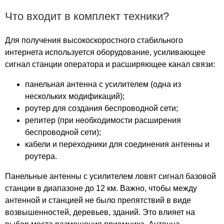
Красногорск Плаза
Что входит в комплект техники?
Красногорский
Краснопресненский
Для получения высокоскоростного стабильного
Красносельский
интернета используется оборудование, усиливающее
Красный богатырь
сигнал станции оператора и расширяющее канал связи:
Кристалл
Крокус Сити
панельная антенна с усилителем (одна из
Круг
нескольких модификаций);
Крылатский
роутер для создания беспроводной сети;
Куб
репитер (при необходимости расширения
беспроводной сети);
Куликовский
кабели и переходники для соединения антенны и
Кунцево
роутера.
Кунцево Плаза
Кусково
Панельные антенны с усилителем ловят сигнал базовой
Ладья
станции в диапазоне до 12 км. Важно, чтобы между
Ленинский
антенной и станцией не было препятствий в виде
Лента
возвышенностей, деревьев, зданий. Это влияет на
Леонардо