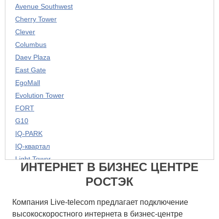
Avenue Southwest
Cherry Tower
Clever
Columbus
Daev Plaza
East Gate
EgoMall
Evolution Tower
FORT
G10
IQ-PARK
IQ-квартал
Light Tower
ИНТЕРНЕТ В БИЗНЕС ЦЕНТРЕ
M-Style
РОСТЭК
North House
Petrovsky
Компания Live-telecom предлагает подключение
River Plaza
высокоскоростного интернета в бизнес-центре