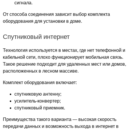
сигнала.
Весна
Вешняки
От способа соединения зависит выбор комплекта
Видное Парк
оборудования для установки в доме.
Виктория
Виктория Плаза
Спутниковый интернет
Водный
Водный
Технология используется в местах, где нет телефонной и
Волгоградский
кабельной сети, плохо функционирует мобильная связь.
Такое решение подходит для удаленных мест или домов,
Вперед
расположенных в лесном массиве.
Высота
Вэйпарк
Комплект оборудования включает:
ВЭЛЛ ХАУС
спутниковую антенну;
Вэронд
усилитель-конвертер;
Вэст Альфа
спутниковый приемник.
Гагарин
Гагаринский
Преимущества такого варианта — высокая скорость
Галерея
передачи данных и возможность выхода в интернет в