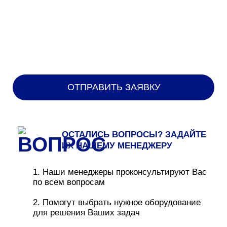
На Парковой
на Русаковской
На Харитоньевском
Нагатинский
Небо
Нева
Некрасовка
НЕО ГЕО
Новогиреево
Новомосковский
ОСТАЛИСЬ ВОПРОСЫ? ЗАДАЙТЕ
Новослободский
ИХ НАШЕМУ МЕНЕДЖЕРУ
Новые Химки
Новые Черемушки
1. Наши менеджеры проконсультируют Вас
Новь
по всем вопросам
Ногинск
Норд Хаус
2. Помогут выбрать нужное оборудование
для решения Ваших задач
Облака