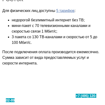
Митино
Митинский радиорынок
Для физических лиц доступны
5 тарифов
:
Михалковский
недорогой безлимитный интернет без ТВ;
Мичуринский
мини-пакет с 70 телевизионными каналами и
Мозаика
скоростью связи 1 Мбит/с;
Мозайка
3 пакета со 130 ТВ-каналами и скоростью от 5 до
Монарх
100 Мбит/с.
Морозовский
После подключения оплата производится ежемесячно.
Москва
Сумма зависит от вида предоставляемых услуг и
Москворечье
скорости интернета.
Московский
Мост
Мытищи
Проверьте техническую возможность
Мясницкая Плаза
подключения интернета в бизнес центре
на беговой
На Заре
+7 (495) 120-
Чтобы сделать заказ, позвоните нам по номеру
02-89
или заполните заявку и мы перезвоним вам.
на научном