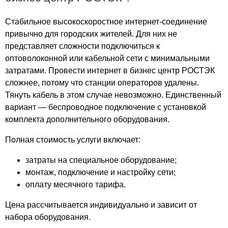
Каширская плаза
Каширский
Стабильное высокоскоростное интернет-соединение
Квартал
привычно для городских жителей. Для них не
Кварц
представляет сложности подключиться к
оптоволоконной или кабельной сети с минимальными
Киевский
затратами. Провести интернет в бизнес центр РОСТЭК
Клен
сложнее, потому что станции операторов удалены.
Коломенский
Тянуть кабель в этом случае невозможно. Единственный
Колумбус
вариант — беспроводное подключение с установкой
Компас
комплекта дополнительного оборудования.
Комплекс Москва
Комплект
Полная стоимость услуги включает:
Конвент-Плюс
затраты на специальное оборудование;
Конструктор
монтаж, подключение и настройку сети;
Конфитюр
оплату месячного тарифа.
Королев
Косино
Цена рассчитывается индивидуально и зависит от
набора оборудования.
Красногорск