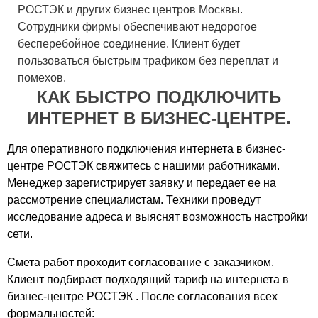
SK Plaza
РОСТЭК и других бизнес центров Москвы.
Streamline plaza
Сотрудники фирмы обеспечивают недорогое
Villa Riva
бесперебойное соединение. Клиент будет
пользоваться быстрым трафиком без переплат и
West Park
помехов.
West plaza
КАК БЫСТРО ПОДКЛЮЧИТЬ
Xl Дмитровка
ИНТЕРНЕТ В БИЗНЕС-ЦЕНТРЕ.
Авиапарк
Авиатор
Для оперативного подключения интернета в бизнес-
Авилон Плаза
центре РОСТЭК свяжитесь с нашими работниками.
Автобус
Менеджер зарегистрирует заявку и передает ее на
Агат
рассмотрение специалистам. Техники проведут
Азовский
исследование адреса и выяснят возможность настройки
Акварель
сети.
Акрополь
Смета работ проходит согласование с заказчиком.
Александр Лэнд
Клиент подбирает подходящий тариф на интернета в
Алтуфьево
бизнес-центре РОСТЭК . После согласования всех
Альфа Арбат
формальностей: