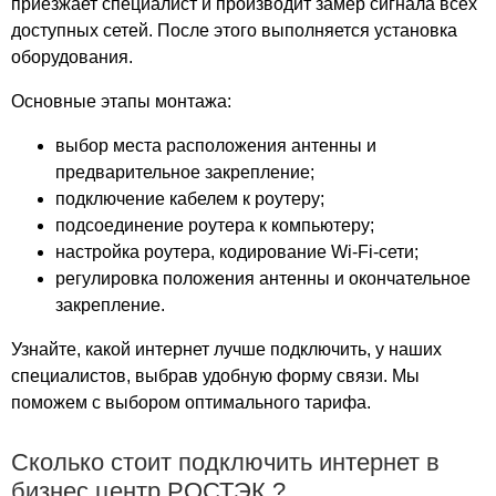
приезжает специалист и производит замер сигнала всех
Золотой Век
доступных сетей. После этого выполняется установка
Измайлово
оборудования.
Измайловский
Основные этапы монтажа:
Империя
Инвест-К
выбор места расположения антенны и
Инженер
предварительное закрепление;
Интеграл
подключение кабелем к роутеру;
Интернет для бизнес центров
подсоединение роутера к компьютеру;
Иридиум
настройка роутера, кодирование Wi-Fi-сети;
регулировка положения антенны и окончательное
Иткол
закрепление.
Июнь
Калибр
Узнайте, какой интернет лучше подключить, у наших
Калита
специалистов, выбрав удобную форму связи. Мы
Калитники
поможем с выбором оптимального тарифа.
Капитал
Капитолий
Сколько стоит подключить интернет в
Карго
бизнес центр РОСТЭК ?