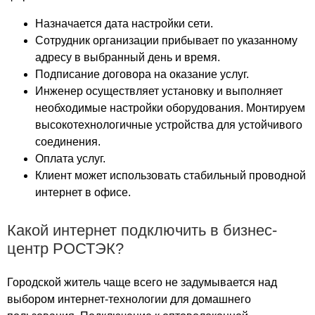
Аннино плаза
Антарис
Назначается дата настройки сети.
Аполлония
Сотрудник организации прибывает по указанному
Ареал
адресу в выбранный день и время.
Арена Плаза
Подписание договора на оказание услуг.
Инженер осуществляет установку и выполняет
Артс Палас
необходимые настройки оборудования. Монтируем
Арфа
высокотехнологичные устройства для устойчивого
Атлас
соединения.
Атриум
Оплата услуг.
Афимолл
Клиент может использовать стабильный проводной
Афимолл Сити
интернет в офисе.
Аэробус
Бадаевский
Какой интернет подключить в бизнес-
Бастион Капитал
центр РОСТЭК?
башня Восток
Башня на Набережной
Городской житель чаще всего не задумывается над
Башня Федерация
выбором интернет-технологии для домашнего
белая дача