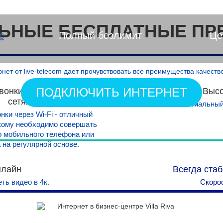
ЬНЫЕ БЕСПЛАТНЫЕ ПР
с
Полный безлимит
Це
т от live-telecom дает прочувствовать все преимущества качеств
ПОДКЛЮЧИТЬ ИНТЕРНЕТ
вонки и общение в соц.
Высо
сетях
Минимальный 
нки через Wi-Fi - отличный
 кому необходимо совершать
го мобильного телефона или
 на регулярной основе.
нлайн
Всегда ста
ть видео в 4к.
Скорос