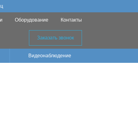
яц
и
Оборудование
Контакты
Заказать звонок
Видеонаблюдение
нес-центр
е