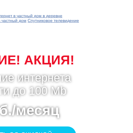
тернет в частный дом в деревне
в частный дом
Спутниковое телевидение
Е! АКЦИЯ!
ие интернета
ти до 100 Mb
б./месяц