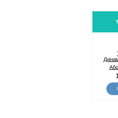
Динам
Або