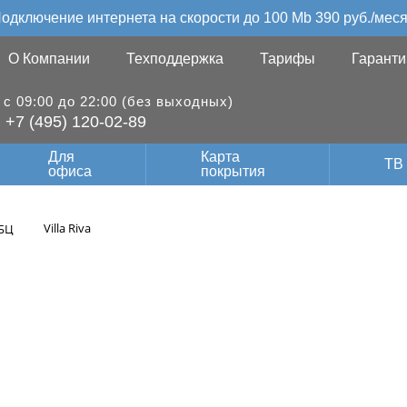
одключение интернета на скорости до 100 Mb 390 руб./мес
О Компании
Техподдержка
Тарифы
Гаранти
с 09:00 до 22:00 (без выходных)
+7 (495) 120-02-89
Для
Карта
ТВ
офиса
покрытия
Villa Riva
БЦ
ть интернет в биз
Villa Riva в Москв