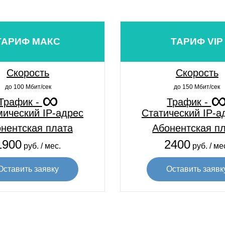
ТАРИФ МАКС
ТАРИФ VIP
Скорость
Скорость
до 100 Мбит/сек
до 150 Мбит/сек
∞
Трафик -
Трафик -
ический IP-адрес
Статический IP-а
нентская плата
Абонентская п
1900
2400
руб. / мес.
руб. / ме
Оставить заявку
Оставить заявк