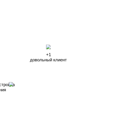
+1
довольный клиент
стройка
ния