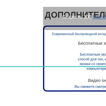
ДОПОЛНИТЕЛ
Скорость 100
Мбит/
Современный беспроводной интерне
Бесплатные з
Бесплатные зво
способ для тех,
звонки со свое
компьютера
Видео о
Вы сможете смотре