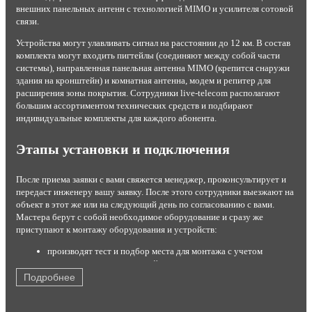
внешних панельных антенн с технологией MIMO и усилителя сотовой
связи.
Устройства могут улавливать сигнал на расстоянии до 12 км. В состав
комплекта могут входить пигтейлы (соединяют между собой части
системы), направленная панельная антенна MIMO (крепится снаружи
здания на кронштейн) и комнатная антенна, модем и репитер для
расширения зоны покрытия. Сотрудники live-telecom располагают
большим ассортиментом технических средств и подбирают
индивидуальные комплекты для каждого абонента.
Этапы установки и подключения
После приема заявки с вами свяжется менеджер, проконсультирует и
передаст инженеру вашу заявку. После этого сотрудники выезжают на
объект в этот же или на следующий день по согласованию с вами.
Мастера берут с собой необходимое оборудование и сразу же
приступают к монтажу оборудования и устройств:
производят тест и подбор места для монтажа с учетом
результатов теста и условий эксплуатации;
устанавливают комплект на стену или крышу;
Подробнее
настраивают максимальный прием сигнала от станции;
подключают роутер или модем с помощью кабеля USB;