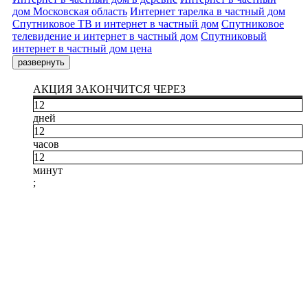
дом Московская область
Интернет тарелка в частный дом
Спутниковое ТВ и интернет в частный дом
Спутниковое
телевидение и интернет в частный дом
Спутниковый
интернет в частный дом цена
развернуть
АКЦИЯ ЗАКОНЧИТСЯ ЧЕРЕЗ
12
дней
12
часов
12
минут
;