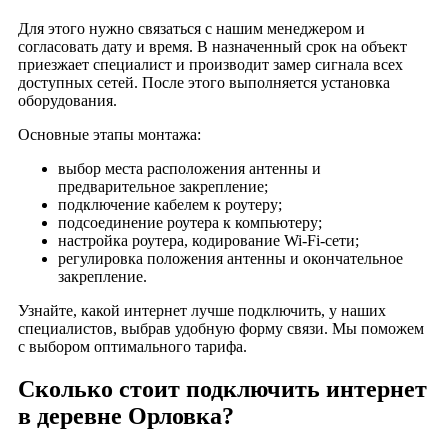
деревня Сельцо
Для этого нужно связаться с нашим менеджером и
деревня Шершнево
согласовать дату и время. В назначенный срок на объект
приезжает специалист и производит замер сигнала всех
деревня Высокая Горка
доступных сетей. После этого выполняется установка
деревня Красниково
оборудования.
деревня Коськово
Основные этапы монтажа:
село Марс
выбор места расположения антенны и
деревня Новая Слобода
предварительное закрепление;
село Риги
подключение кабелем к роутеру;
подсоединение роутера к компьютеру;
село Серп
настройка роутера, кодирование Wi-Fi-сети;
деревня Чумазово
регулировка положения антенны и окончательное
деревня Шемелинки
закрепление.
Узнайте, какой интернет лучше подключить, у наших
специалистов, выбрав удобную форму связи. Мы поможем
с выбором оптимального тарифа.
Сколько стоит подключить интернет
в деревне Орловка?