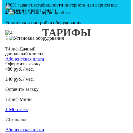
100% гарантия
стабильности интернета
или вернем все
уплаченные вами деньги!
4
Установка и настройка оборудования
ТАРИФЫ
5
+1
Тариф Дачный
довольный клиент
Абонентская плата
Оформить заявку
480
руб. / мес.
240
руб. / мес.
Оставить заявку
Тариф Мини
1 Мбит/сек
70 каналов
Абонентская плата