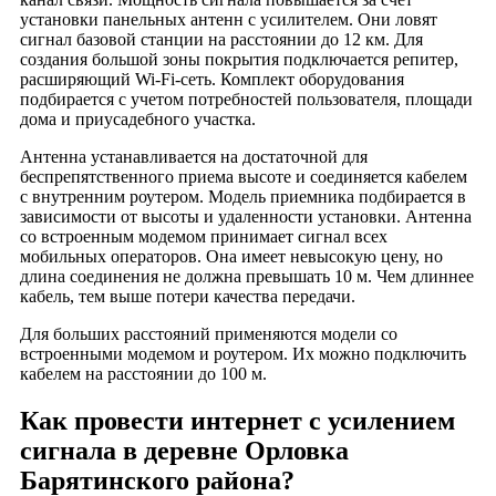
установки панельных антенн с усилителем. Они ловят
село Мусор
сигнал базовой станции на расстоянии до 12 км. Для
деревня Аннино
создания большой зоны покрытия подключается репитер,
расширяющий Wi-Fi-сеть. Комплект оборудования
деревня Бряново
подбирается с учетом потребностей пользователя, площади
деревня Кошелево
дома и приусадебного участка.
деревня Плетни
Антенна устанавливается на достаточной для
деревня Устиново
беспрепятственного приема высоте и соединяется кабелем
деревня Хизна
с внутренним роутером. Модель приемника подбирается в
зависимости от высоты и удаленности установки. Антенна
деревня Шишкино
со встроенным модемом принимает сигнал всех
деревня Бельная
мобильных операторов. Она имеет невысокую цену, но
длина соединения не должна превышать 10 м. Чем длиннее
деревня Крюково
кабель, тем выше потери качества передачи.
деревня Салово
Для больших расстояний применяются модели со
деревня Старая Слобода
встроенными модемом и роутером. Их можно подключить
деревня Студеное
кабелем на расстоянии до 100 м.
деревня Филиппково
Как провести интернет с усилением
деревня Перенежье
сигнала в деревне Орловка
деревня Митинка
Барятинского района?
деревня Поздняково