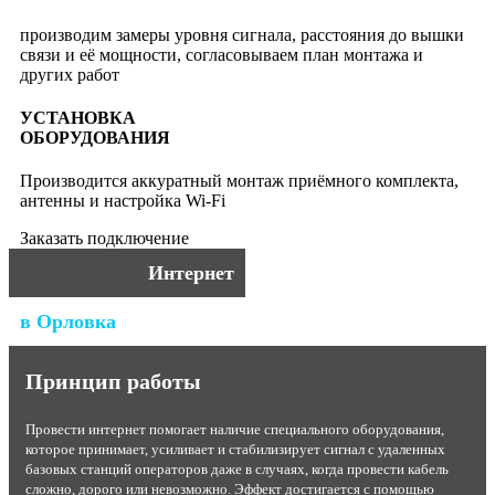
производим замеры уровня сигнала, расстояния до вышки
связи и её мощности, согласовываем план монтажа и
других работ
УСТАНОВКА
ОБОРУДОВАНИЯ
Производится аккуратный монтаж приёмного комплекта,
антенны и настройка Wi-Fi
Заказать подключение
Интернет
в Орловка
Принцип работы
Провести интернет помогает наличие специального оборудования,
которое принимает, усиливает и стабилизирует сигнал с удаленных
базовых станций операторов даже в случаях, когда провести кабель
сложно, дорого или невозможно. Эффект достигается с помощью