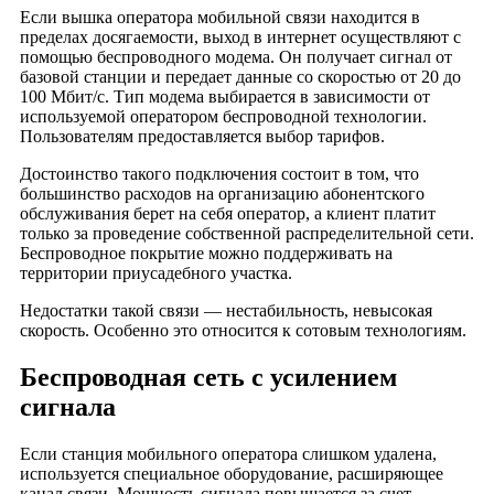
деревня Приют
Если вышка оператора мобильной связи находится в
деревня Старое Шопотово
пределах досягаемости, выход в интернет осуществляют с
помощью беспроводного модема. Он получает сигнал от
деревня Харинка
базовой станции и передает данные со скоростью от 20 до
деревня Цветовка
100 Мбит/с. Тип модема выбирается в зависимости от
деревня Аскерово
используемой оператором беспроводной технологии.
Пользователям предоставляется выбор тарифов.
деревня Бельская
деревня Зайцева Гора
Достоинство такого подключения состоит в том, что
большинство расходов на организацию абонентского
деревня Зубровка
обслуживания берет на себя оператор, а клиент платит
деревня Марино
только за проведение собственной распределительной сети.
Беспроводное покрытие можно поддерживать на
село Милятино
территории приусадебного участка.
деревня Сининка
Недостатки такой связи — нестабильность, невысокая
деревня Крисаново-Пятница
скорость. Особенно это относится к сотовым технологиям.
деревня Бутырки
Беспроводная сеть с усилением
деревня Вяжная
сигнала
деревня Неручь
деревня Разиньково
Если станция мобильного оператора слишком удалена,
деревня Добрая
используется специальное оборудование, расширяющее
деревня Глазово
канал связи. Мощность сигнала повышается за счет