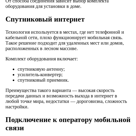
От способа соединения зависит выбор комплекта
деревня Мамоново
оборудования для установки в доме.
деревня Одринка
Спутниковый интернет
деревня Плота
хутор Софиевский
Технология используется в местах, где нет телефонной и
деревня Спасское
кабельной сети, плохо функционирует мобильная связь.
деревня Устка
Такое решение подходит для удаленных мест или домов,
расположенных в лесном массиве.
деревня Филино
деревня Бахмутово
Комплект оборудования включает:
деревня Елисеевка
спутниковую антенну;
железнодорожная станция Занозная
усилитель-конвертер;
спутниковый приемник.
деревня Лощихино
деревня Яковлевская
Преимущества такого варианта — высокая скорость
передачи данных и возможность выхода в интернет в
деревня Дегонка
любой точке мира, недостатки — дороговизна, сложность
деревня Борец
настройки.
деревня Быково
Подключение к оператору мобильной
деревня Казакеевка
связи
деревня Новоселки