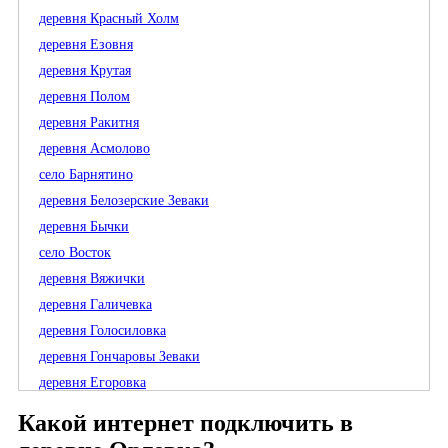
деревня Красный Холм
деревня Езовня
деревня Крутая
деревня Полом
деревня Ракитня
деревня Асмолово
село Барнятино
деревня Белозерские Зеваки
деревня Бычки
село Восток
деревня Вяжички
деревня Галичевка
деревня Голосиловка
деревня Гончаровы Зеваки
деревня Егоровка
село Заречье
Какой интернет подключить в
деревня Марково