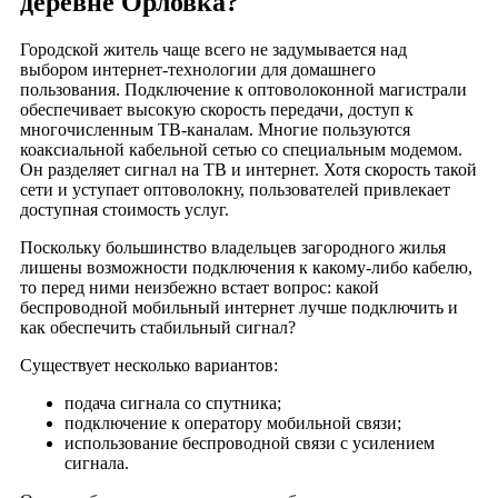
деревне Орловка?
деревня Муравка
село Новое Село
Городской житель чаще всего не задумывается над
выбором интернет-технологии для домашнего
деревня Отъезжее
пользования. Подключение к оптоволоконной магистрали
деревня Сутоки
обеспечивает высокую скорость передачи, доступ к
многочисленным ТВ-каналам. Многие пользуются
деревня Труфаново
коаксиальной кабельной сетью со специальным модемом.
село Милотичи
Он разделяет сигнал на ТВ и интернет. Хотя скорость такой
деревня Каменка
сети и уступает оптоволокну, пользователей привлекает
доступная стоимость услуг.
поселок Киевский
деревня Костеевка
Поскольку большинство владельцев загородного жилья
лишены возможности подключения к какому-либо кабелю,
поселок Купчий
то перед ними неизбежно встает вопрос: какой
деревня Подлосинка
беспроводной мобильный интернет лучше подключить и
как обеспечить стабильный сигнал?
поселок Мирный
деревня Гостижье
Существует несколько вариантов:
деревня Горелое
подача сигнала со спутника;
деревня Жданово
подключение к оператору мобильной связи;
использование беспроводной связи с усилением
деревня Камкино
сигнала.
село Конецполье