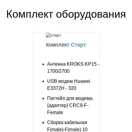
Комплект оборудования
Комплект
Старт
Антенна KROKS KP15 -
1700/2700
USB модем Huawei
E3372H - 320
Пигтейл для модема
(адаптер) CRC9-F-
Female
Сборка кабельная
F(male)-F(male) 10