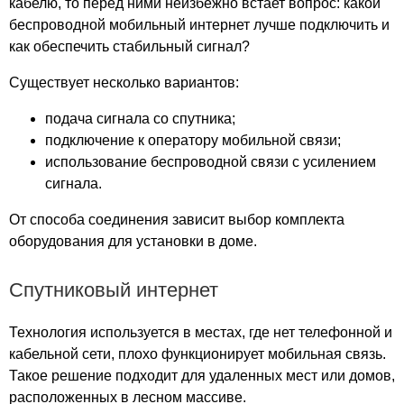
кабелю, то перед ними неизбежно встает вопрос: какой
Деревня Горшково
беспроводной мобильный интернет лучше подключить и
Деревня Григорово
как обеспечить стабильный сигнал?
Село Гришино
Существует несколько вариантов:
Деревня Груздево
Посёлок Груздевский
подача сигнала со спутника;
Деревня Денисово
подключение к оператору мобильной связи;
использование беспроводной связи с усилением
Деревня Дубово
сигнала.
Деревня Дуброво
Деревня Ескино
От способа соединения зависит выбор комплекта
Деревня Заозерье
оборудования для установки в доме.
Деревня Зелёный Дол
Деревня Зимёнки
Спутниковый интернет
Деревня Золотово
Деревня Зыково
Технология используется в местах, где нет телефонной и
Деревня Ивачево
кабельной сети, плохо функционирует мобильная связь.
Деревня Истомино
Такое решение подходит для удаленных мест или домов,
расположенных в лесном массиве.
Деревня Картаганово