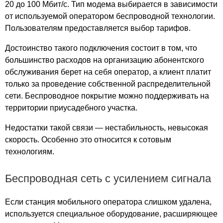
20 до 100 Мбит/с. Тип модема выбирается в зависимости
Деревня Липовка
от используемой оператором беспроводной технологии.
Деревня Лисино
Пользователям предоставляется выбор тарифов.
Деревня Литовка
Деревня Лучинки
Достоинство такого подключения состоит в том, что
Деревня Лыкшино
большинство расходов на организацию абонентского
Деревня Малая Карповка
обслуживания берет на себя оператор, а клиент платит
только за проведение собственной распределительной
Деревня Малиново
сети. Беспроводное покрытие можно поддерживать на
Деревня Малое Сокурово
территории приусадебного участка.
Деревня Малые Лужки
Деревня Манылово
Недостатки такой связи — нестабильность, невысокая
Деревня Мелкишево
скорость. Особенно это относится к сотовым
Деревня Мисюрево
технологиям.
Деревня Митино
Деревня Михайловская
Беспроводная сеть с усилением сигнала
Деревня Моисеевка
Деревня Мокеево
Если станция мобильного оператора слишком удалена,
Деревня Молодники
используется специальное оборудование, расширяющее