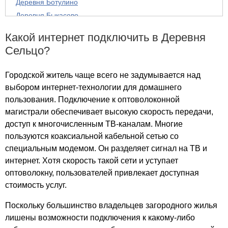
Деревня Ботулино
Деревня Быкасово
Деревня Быльцыно
Какой интернет подключить в Деревня
Деревня Вамна
Сельцо?
Деревня Васенино
Деревня Васильчиково
Городской житель чаще всего не задумывается над
Деревня Великово
выбором интернет-технологии для домашнего
Деревня Веретеньково
пользования. Подключение к оптоволоконной
Деревня Ветельницы
магистрали обеспечивает высокую скорость передачи,
Деревня Внуково
доступ к многочисленным ТВ-каналам. Многие
Деревня Выезд
пользуются коаксиальной кабельной сетью со
Деревня Гаврильцево
специальным модемом. Он разделяет сигнал на ТВ и
интернет. Хотя скорость такой сети и уступает
Посёлок Галицы
оптоволокну, пользователей привлекает доступная
Деревня Гашкино
стоимость услуг.
Деревня Гончары
Деревня Горловка
Поскольку большинство владельцев загородного жилья
Деревня Горное Татаринцево
лишены возможности подключения к какому-либо
Деревня Городищи