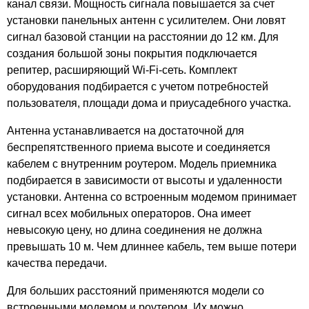
канал связи. Мощность сигнала повышается за счет
Посёлок Молодники
установки панельных антенн с усилителем. Они ловят
Деревня Морозовка
сигнал базовой станции на расстоянии до 12 км. Для
Деревня Мураково
создания большой зоны покрытия подключается
Деревня Мясниково
репитер, расширяющий Wi-Fi-сеть. Комплект
Деревня Никиткино
оборудования подбирается с учетом потребностей
Деревня Новишки
пользователя, площади дома и приусадебного участка.
Деревня Нововладимировка
Деревня Новокосцы
Антенна устанавливается на достаточной для
беспрепятственного приема высоте и соединяется
Деревня Новосемёновка
кабелем с внутренним роутером. Модель приемника
Деревня Новцо
подбирается в зависимости от высоты и удаленности
Деревня Новый Поташ
установки. Антенна со встроенным модемом принимает
Деревня Овинищи
сигнал всех мобильных операторов. Она имеет
Деревня Осинки
невысокую цену, но длина соединения не должна
Деревня Отводное
превышать 10 м. Чем длиннее кабель, тем выше потери
Деревня Павликово
качества передачи.
Деревня Першино
Для больших расстояний применяются модели со
Деревня Петрунино
встроенными модемом и роутером. Их можно