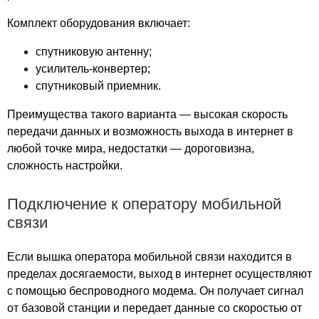
Деревня Княжичи
Комплект оборудования включает:
Деревня Кожино
Деревня Колесниково
спутниковую антенну;
Деревня Кондюрино
усилитель-конвертер;
спутниковый приемник.
Деревня Копсово
Деревня Коровкино
Преимущества такого варианта — высокая скорость
Деревня Кошелиха
передачи данных и возможность выхода в интернет в
Деревня Красково
любой точке мира, недостатки — дороговизна,
Деревня Красная Яблонь
сложность настройки.
Деревня Круглово
Деревня Крутово
Подключение к оператору мобильной
Деревня Крылово
связи
Деревня Кузяево
Деревня Купля
Если вышка оператора мобильной связи находится в
Деревня Куприяново
пределах досягаемости, выход в интернет осуществляют
с помощью беспроводного модема. Он получает сигнал
Деревня Леоново
от базовой станции и передает данные со скоростью от
Деревня Лесное Татаринцево