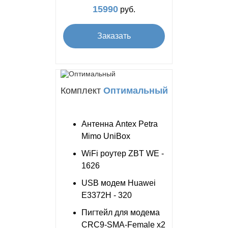
15990
руб.
Заказать
Комплект
Оптимальный
Антенна Antex Petra
Mimo UniBox
WiFi роутер ZBT WE -
1626
USB модем Huawei
E3372H - 320
Пигтейл для модема
CRC9-SMA-Female x2