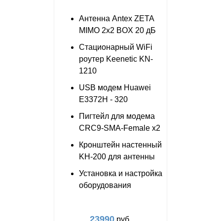
Антенна Antex ZETA
MIMO 2x2 BOX 20 дБ
Стационарный WiFi
роутер Keenetic KN-
1210
USB модем Huawei
E3372H - 320
Пигтейл для модема
CRC9-SMA-Female x2
Кронштейн настенный
KH-200 для антенны
Установка и настройка
оборудования
23990
руб.