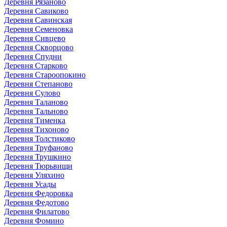
Деревня Рязаново
Деревня Савиково
Деревня Савинская
Деревня Семеновка
Деревня Сивцево
Деревня Скворцово
Деревня Спудни
Деревня Старково
Деревня Староопокино
Деревня Степаново
Деревня Сулово
Деревня Таланово
Деревня Тальново
Деревня Тименка
Деревня Тихоново
Деревня Толстиково
Деревня Труфаново
Деревня Трушкино
Деревня Тюрьвищи
Деревня Уляхино
Деревня Усады
Деревня Федоровка
Деревня Федотово
Деревня Филатово
Деревня Фомино