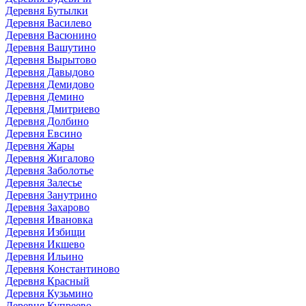
Деревня Бутылки
Деревня Василево
Деревня Васюнино
Деревня Вашутино
Деревня Вырытово
Деревня Давыдово
Деревня Демидово
Деревня Демино
Деревня Дмитриево
Деревня Долбино
Деревня Евсино
Деревня Жары
Деревня Жигалово
Деревня Заболотье
Деревня Залесье
Деревня Занутрино
Деревня Захарово
Деревня Ивановка
Деревня Избищи
Деревня Икшево
Деревня Ильино
Деревня Константиново
Деревня Красный
Деревня Кузьмино
Деревня Купреево