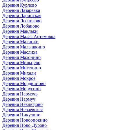
Деревня Курлово
Деревня Лазаревка
Деревня Ларинская
Деревня Лесниково
Деревня Лобаново
Деревня Маклаки
Деревня Малая Артемовка
Деревня Малинки
Деревня Малышкино
Деревня Маслиха
Деревня Махонино
Деревня Мильцево
Деревня Митенино
Деревня Михали
Деревня Мокрое
Деревня Мордвиново
Деревня Моругино
Деревня Нармочь
Деревня Нармуч
Деревня Неклюдово
Деревня Нечаевская
Деревня Никулино
Деревня Новоопокино
Деревня Ново-Дурово