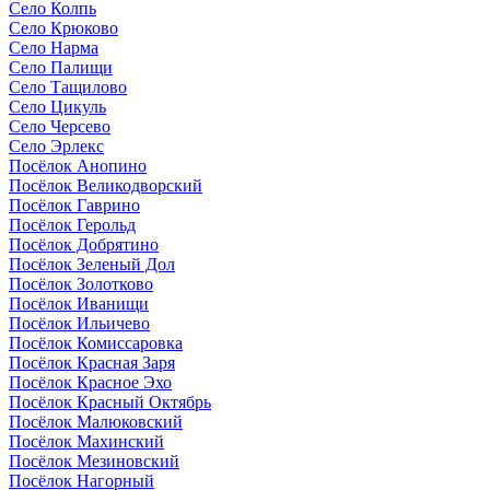
Село Колпь
Село Крюково
Село Нарма
Село Палищи
Село Тащилово
Село Цикуль
Село Черсево
Село Эрлекс
Посёлок Анопино
Посёлок Великодворский
Посёлок Гаврино
Посёлок Герольд
Посёлок Добрятино
Посёлок Зеленый Дол
Посёлок Золотково
Посёлок Иванищи
Посёлок Ильичево
Посёлок Комиссаровка
Посёлок Красная Заря
Посёлок Красное Эхо
Посёлок Красный Октябрь
Посёлок Малюковский
Посёлок Махинский
Посёлок Мезиновский
Посёлок Нагорный