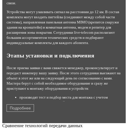
связи.
Устройства могут улавливать сигнал на расстоянии до 12 км. В состав
комплекта могут входить пигтейлы (соединяют между собой части
системы), направленная панельная антенна MIMO (крепится снаружи
здания на кронштейн) и комнатная антенна, модем и репитер для
расширения зоны покрытия. Сотрудники live-telecom располагают
большим ассортиментом технических средств и подбирают
индивидуальные комплекты для каждого абонента.
Этапы установки и подключения
После приема заявки с вами свяжется менеджер, проконсультирует и
передаст инженеру вашу заявку. После этого сотрудники выезжают на
объект в этот же или на следующий день по согласованию с вами.
Мастера берут с собой необходимое оборудование и сразу же
приступают к монтажу оборудования и устройств:
производят тест и подбор места для монтажа с учетом
результатов теста и условий эксплуатации;
устанавливают комплект на стену или крышу;
Подробнее
настраивают максимальный прием сигнала от станции;
подключают роутер или модем с помощью кабеля USB;
кодируют канал от постороннего вмешательства;
Сравнение технологий передачи данных