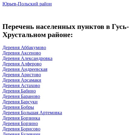
Юрьев-Польский район
Перечень населенных пунктов в Гусь-
Хрустальном районе:
Деревня Аббакумово
Деревня Аксеново
Деревня Александровка
Деревня Алферово
Деревня Андреевская
Деревня Аристово
Деревня Арсамаки
Деревня Астахово
Деревня Бабино
Деревня Бараново
Деревня Барсуки
Деревня Бобры
Деревня Большая Артемовка
Деревня Борзинка
Деревня Борзино
Деревня Борисово
Деревня Будевичи