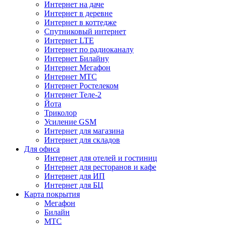
Интернет на даче
Интернет в деревне
Интернет в коттедже
Спутниковый интернет
Интернет LTE
Интернет по радиоканалу
Интернет Билайну
Интернет Мегафон
Интернет МТС
Интернет Ростелеком
Интернет Теле-2
Йота
Триколор
Усиление GSM
Интернет для магазина
Интернет для складов
Для офиса
Интернет для отелей и гостиниц
Интернет для ресторанов и кафе
Интернет для ИП
Интернет для БЦ
Карта покрытия
Мегафон
Билайн
МТС