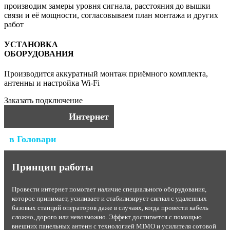
производим замеры уровня сигнала, расстояния до вышки
связи и её мощности, согласовываем план монтажа и других
работ
УСТАНОВКА
ОБОРУДОВАНИЯ
Производится аккуратный монтаж приёмного комплекта,
антенны и настройка Wi-Fi
Заказать подключение
Интернет
в Головари
Принцип работы
Провести интернет помогает наличие специального оборудования,
которое принимает, усиливает и стабилизирует сигнал с удаленных
базовых станций операторов даже в случаях, когда провести кабель
сложно, дорого или невозможно. Эффект достигается с помощью
внешних панельных антенн с технологией MIMO и усилителя сотовой