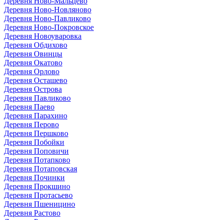
Деревня Ново-Мальцево
Деревня Ново-Новляново
Деревня Ново-Павликово
Деревня Ново-Покровское
Деревня Новоуваровка
Деревня Обдихово
Деревня Овинцы
Деревня Окатово
Деревня Орлово
Деревня Осташево
Деревня Острова
Деревня Павликово
Деревня Паево
Деревня Парахино
Деревня Перово
Деревня Першково
Деревня Побойки
Деревня Поповичи
Деревня Потапково
Деревня Потаповская
Деревня Починки
Деревня Прокшино
Деревня Протасьево
Деревня Пшеницино
Деревня Растово