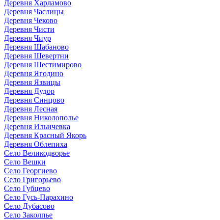
Деревня Харламово
Деревня Часлицы
Деревня Чеково
Деревня Чисти
Деревня Чиур
Деревня Шабаново
Деревня Шевертни
Деревня Шестимирово
Деревня Ягодино
Деревня Язвицы
Деревня Дудор
Деревня Синцово
Деревня Лесная
Деревня Николополье
Деревня Ильичевка
Деревня Красный Якорь
Деревня Облепиха
Село Великодворье
Село Вешки
Село Георгиево
Село Григорьево
Село Губцево
Село Гусь-Парахино
Село Дубасово
Село Заколпье