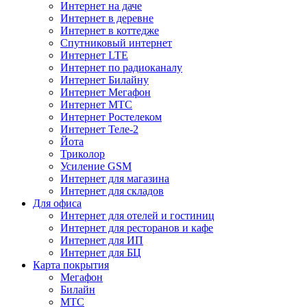
Интернет на даче
Интернет в деревне
Интернет в коттедже
Спутниковый интернет
Интернет LTE
Интернет по радиоканалу
Интернет Билайну
Интернет Мегафон
Интернет МТС
Интернет Ростелеком
Интернет Теле-2
Йота
Триколор
Усиление GSM
Интернет для магазина
Интернет для складов
Для офиса
Интернет для отелей и гостиниц
Интернет для ресторанов и кафе
Интернет для ИП
Интернет для БЦ
Карта покрытия
Мегафон
Билайн
МТС