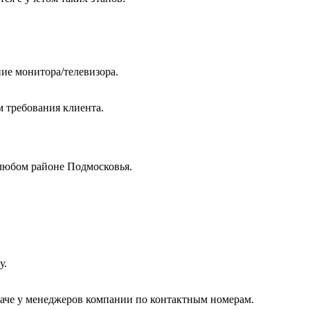
ие монитора/телевизора.
м требования клиента.
любом районе Подмосковья.
у.
даче у менеджеров компании по контактным номерам.