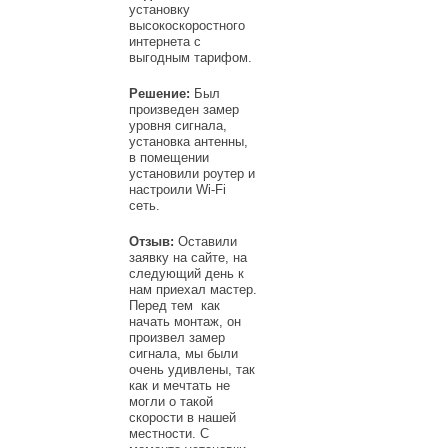
установку
высокоскоростного
интернета с
выгодным тарифом.
Решение:
Был
произведен замер
уровня сигнала,
установка антенны,
в помещении
установили роутер и
настроили Wi-Fi
сеть.
Отзыв:
Оставили
заявку на сайте, на
следующий день к
нам приехал мастер.
Перед тем как
начать монтаж, он
произвел замер
сигнала, мы были
очень удивлены, так
как и мечтать не
могли о такой
скорости в нашей
местности. С