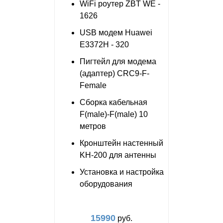
WiFi роутер ZBT WE -
1626
USB модем Huawei
E3372H - 320
Пигтейл для модема
(адаптер) CRC9-F-
Female
Сборка кабельная
F(male)-F(male) 10
метров
Кронштейн настенный
KH-200 для антенны
Установка и настройка
оборудования
15990
руб.