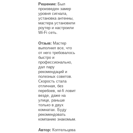
Решение:
Был
произведен замер
уровня сигнала,
установка антенны,
мастера установили
роутер и настроили
Wi-Fi сеть.
Отзыв:
Мастер
выполнил все, что
от него требовалось
быстро и
профессионально,
дал пару
рекомендаций и
полезных советов.
Скорость стала
отличная, без
перебоев, wi-fi ловит
везде, даже на
улице, раньше
только в двух
комнатах. Буду
рекомендовать
компанию знакомым.
Автор:
Коптельцева