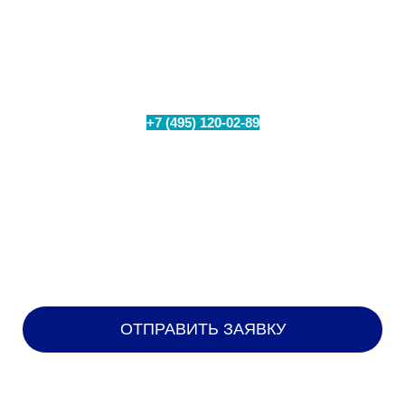
Проверьте техническую возможность
подключения интернета в вашем
населенном пункте
+7 (495) 120-02-89
Позвоните по номеру
или
заполните форму для бесплатного замера уровня
сигнала на Вашем объекте