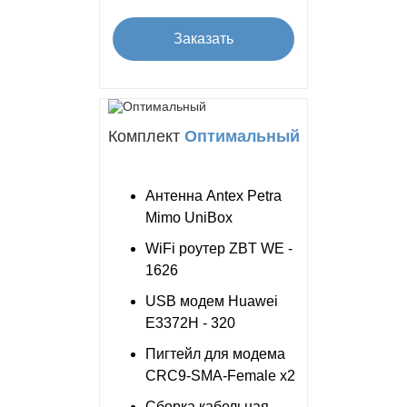
Заказать
Комплект
Оптимальный
Антенна Antex Petra
Mimo UniBox
WiFi роутер ZBT WE -
1626
USB модем Huawei
E3372H - 320
Пигтейл для модема
CRC9-SMA-Female x2
Сборка кабельная