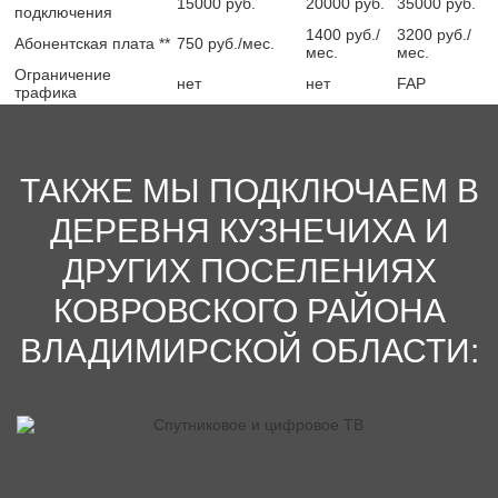
15000 руб.
20000 руб.
35000 руб.
Возможна установка цифрового и спутникового телевидения с
подключения
большим количеством цифровых каналов, организация удаленного
1400 руб./
3200 руб./
Абонентская плата **
750 руб./мес.
видеонаблюдения. Помимо этого live-telecom обеспечивает
мес.
мес.
круглосуточную поддержку абонентов и оперативно решает
Ограничение
нет
нет
FAP
информационные и технические проблемы.
трафика
ТАКЖЕ МЫ ПОДКЛЮЧАЕМ В
ДЕРЕВНЯ КУЗНЕЧИХА И
ДРУГИХ ПОСЕЛЕНИЯХ
КОВРОВСКОГО РАЙОНА
ВЛАДИМИРСКОЙ ОБЛАСТИ: