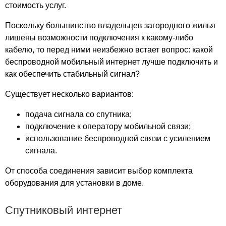
стоимость услуг.
Деревня Бабериха
Деревня Бабурино
Поскольку большинство владельцев загородного жилья
Деревня Бараново
лишены возможности подключения к какому-либо
Деревня Бедрино
кабелю, то перед ними неизбежно встает вопрос: какой
Деревня Бельково
беспроводной мобильный интернет лучше подключить и
Деревня Берчаково
как обеспечить стабильный сигнал?
Деревня Бизимово
Существует несколько вариантов:
Деревня Близнино
Деревня Бабиковка
подача сигнала со спутника;
Деревня Большаково
подключение к оператору мобильной связи;
использование беспроводной связи с усилением
Деревня Верейки
сигнала.
Деревня Верхутиха
Деревня Высоково
От способа соединения зависит выбор комплекта
Деревня Глебово
оборудования для установки в доме.
Деревня Говядиха
Деревня Голышево
Спутниковый интернет
Деревня Гороженово