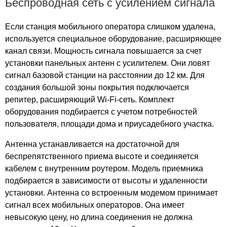
Беспроводная сеть с усилением сигнала
Деревня Мартемьяново
Деревня Медынцево
Если станция мобильного оператора слишком удалена,
Деревня Мисайлово
используется специальное оборудование, расширяющее
канал связи. Мощность сигнала повышается за счет
Деревня Мицино
установки панельных антенн с усилителем. Они ловят
Деревня Мордвины
сигнал базовой станции на расстоянии до 12 км. Для
Деревня Мошачиха
создания большой зоны покрытия подключается
Деревня Никитино
репитер, расширяющий Wi-Fi-сеть. Комплект
Деревня Новинки
оборудования подбирается с учетом потребностей
Деревня Новоберезово
пользователя, площади дома и приусадебного участка.
Деревня Обращиха
Деревня Овсянниково
Антенна устанавливается на достаточной для
беспрепятственного приема высоте и соединяется
Деревня Отруб
кабелем с внутренним роутером. Модель приемника
Деревня Панюкино
подбирается в зависимости от высоты и удаленности
Деревня Патрикеево
установки. Антенна со встроенным модемом принимает
Деревня Пестово
сигнал всех мобильных операторов. Она имеет
Деревня Петровское
невысокую цену, но длина соединения не должна
Деревня Плосково