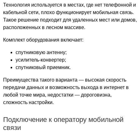
Деревня Гостюхино
Технология используется в местах, где нет телефонной и
Деревня Гридино
кабельной сети, плохо функционирует мобильная связь.
Деревня Демино
Такое решение подходит для удаленных мест или домов,
расположенных в лесном массиве.
Деревня Денисовка
Деревня Дмитриево
Комплект оборудования включает:
Деревня Дмитриевское
Деревня Дорониха
спутниковую антенну;
Деревня Дроздовка
усилитель-конвертер;
спутниковый приемник.
Деревня Душкино
Деревня Ельниково
Преимущества такого варианта — высокая скорость
Деревня Ениха
передачи данных и возможность выхода в интернет в
Деревня Зайкино
любой точке мира, недостатки — дороговизна,
Деревня Заполье
сложность настройки.
Деревня Зубцово
Деревня Ивакино
Подключение к оператору мобильной
Деревня Игониха
связи
Деревня Игумново