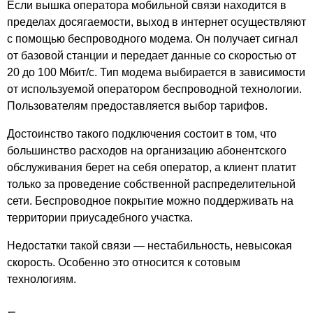
Деревня Ильино
Если вышка оператора мобильной связи находится в
Деревня Канабьево
пределах досягаемости, выход в интернет осуществляют
с помощью беспроводного модема. Он получает сигнал
Деревня Карики
от базовой станции и передает данные со скоростью от
Деревня Кисляково
20 до 100 Мбит/с. Тип модема выбирается в зависимости
Деревня Климово
от используемой оператором беспроводной технологии.
Деревня Клюшниково
Пользователям предоставляется выбор тарифов.
Деревня Княгинкино
Деревня Княгинино
Достоинство такого подключения состоит в том, что
Деревня Княжская
большинство расходов на организацию абонентского
Деревня Коромыслово
обслуживания берет на себя оператор, а клиент платит
только за проведение собственной распределительной
Деревня Костюнино
сети. Беспроводное покрытие можно поддерживать на
Деревня Кочетиха
территории приусадебного участка.
Деревня Красная Грива
Деревня Крячково
Недостатки такой связи — нестабильность, невысокая
Деревня Кувезино
скорость. Особенно это относится к сотовым
Деревня Кусакино
технологиям.
Деревня Макарово
Деревня Мальчиха