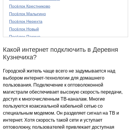
Посёлок Крестниково
Посёлок Малыгино
Посёлок Нерехта
Посёлок Новый
Посёлок Пакино
Посёлок Первомайский
Какой интернет подключить в Деревня
Посёлок Филино
Кузнечиха?
Посёлок Ащеринский Карьер
Город Ковров-35
Городской житель чаще всего не задумывается над
Деревня Авдотьино
выбором интернет-технологии для домашнего
Деревня Аксениха
пользования. Подключение к оптоволоконной
Деревня Алексеевка
магистрали обеспечивает высокую скорость передачи,
Деревня Андреевка
доступ к многочисленным ТВ-каналам. Многие
Деревня Анохино
пользуются коаксиальной кабельной сетью со
Деревня Артемово
специальным модемом. Он разделяет сигнал на ТВ и
интернет. Хотя скорость такой сети и уступает
Деревня Ащерино
оптоволокну, пользователей привлекает доступная
Деревня Бабенки