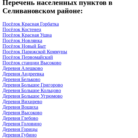
Перечень населенных пунктов в
Селивановском районе:
Посёлок Красная Горбатка
Посёлок Костенец
Посёлок Красная Ушна
Посёлок Новлянка
Посёлок Новый Быт
Посёлок Парижской Коммуны
Посёлок Первомайский
Посёлок станции Высоково
Деревня Алешково
Деревня Андреевка
Деревня Бельково
Деревня Большое Григорово
Деревня Большое Кольцово
Деревня Большое Угрюмово
Деревня Вихирево
Деревня Вощиха
Деревня Высоково
Деревня Глебово
Деревня Головино
Деревня Горицы
Деревня Губино