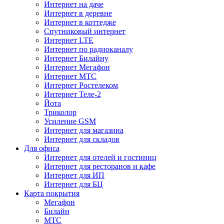
Интернет на даче
Интернет в деревне
Интернет в коттедже
Спутниковый интернет
Интернет LTE
Интернет по радиоканалу
Интернет Билайну
Интернет Мегафон
Интернет МТС
Интернет Ростелеком
Интернет Теле-2
Йота
Триколор
Усиление GSM
Интернет для магазина
Интернет для складов
Для офиса
Интернет для отелей и гостиниц
Интернет для ресторанов и кафе
Интернет для ИП
Интернет для БЦ
Карта покрытия
Мегафон
Билайн
МТС