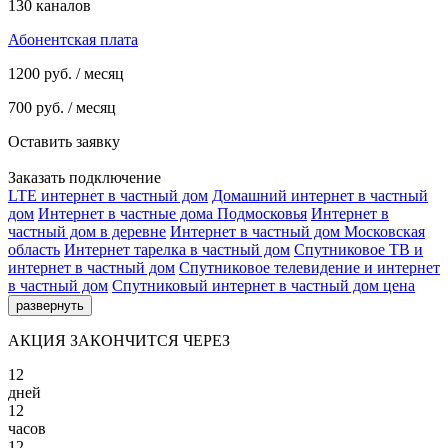
130 каналов
Абонентская плата
1200
руб. / месяц
700
руб. / месяц
Оставить заявку
Заказать подключение
LTE интернет в частный дом
Домашний интернет в частный
дом
Интернет в частные дома Подмосковья
Интернет в
частный дом в деревне
Интернет в частный дом Московская
область
Интернет тарелка в частный дом
Спутниковое ТВ и
интернет в частный дом
Спутниковое телевидение и интернет
в частный дом
Спутниковый интернет в частный дом цена
развернуть
АКЦИЯ ЗАКОНЧИТСЯ ЧЕРЕЗ
12
дней
12
часов
12