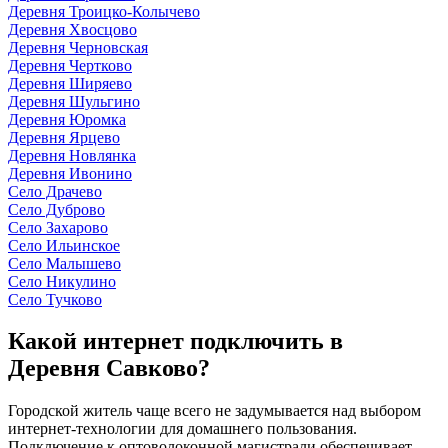
Деревня Троицко-Колычево
Деревня Хвосцово
Деревня Черновская
Деревня Чертково
Деревня Ширяево
Деревня Шульгино
Деревня Юромка
Деревня Ярцево
Деревня Новлянка
Деревня Ивонино
Село Драчево
Село Дуброво
Село Захарово
Село Ильинское
Село Малышево
Село Никулино
Село Тучково
Какой интернет подключить в
Деревня Савково?
Городской житель чаще всего не задумывается над выбором
интернет-технологии для домашнего пользования.
Подключение к оптоволоконной магистрали обеспечивает