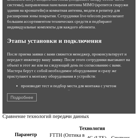
системы), направленная панельная антенна MIMO (крепится снаружи
здания на кронштейн) и комнатная антенна, модем и репитер для
расширения зоны покрытия. Сотрудники live-telecom располагают
большим ассортиментом технических средств и подбирают
индивидуальные комплекты для каждого абонента.
Этапы установки и подключения
После приема заявки с вами свяжется менеджер, проконсультирует и
передаст инженеру вашу заявку. После этого сотрудники выезжают на
объект в этот же или на следующий день по согласованию с вами.
Мастера берут с собой необходимое оборудование и сразу же
приступают к монтажу оборудования и устройств:
производят тест и подбор места для монтажа с учетом
результатов теста и условий эксплуатации;
устанавливают комплект на стену или крышу;
Подробнее
настраивают максимальный прием сигнала от станции;
подключают роутер или модем с помощью кабеля USB;
кодируют канал от постороннего вмешательства;
Сравнение технологий передачи данных
производят тестирование работы оборудования в
присутствии заказчика.
Технология
После этого быстрый интернет со стабильным соединением готов к
Параметр
FTTH (Оптика в
4G (LTE)
Спутник