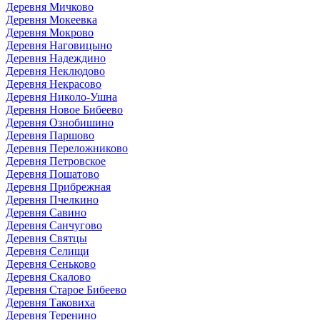
Деревня Мичково
Деревня Мокеевка
Деревня Мокрово
Деревня Наговицыно
Деревня Надеждино
Деревня Неклюдово
Деревня Некрасово
Деревня Николо-Ушна
Деревня Новое Бибеево
Деревня Ознобишино
Деревня Паршово
Деревня Переложниково
Деревня Петровское
Деревня Пошатово
Деревня Прибрежная
Деревня Пчелкино
Деревня Савино
Деревня Санчугово
Деревня Святцы
Деревня Селищи
Деревня Сеньково
Деревня Скалово
Деревня Старое Бибеево
Деревня Таковиха
Деревня Теренино