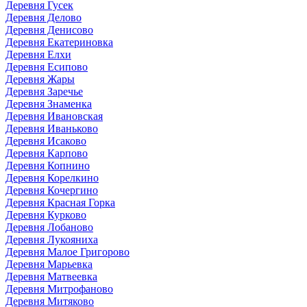
Деревня Гусек
Деревня Делово
Деревня Денисово
Деревня Екатериновка
Деревня Елхи
Деревня Есипово
Деревня Жары
Деревня Заречье
Деревня Знаменка
Деревня Ивановская
Деревня Иваньково
Деревня Исаково
Деревня Карпово
Деревня Копнино
Деревня Корелкино
Деревня Кочергино
Деревня Красная Горка
Деревня Курково
Деревня Лобаново
Деревня Лукояниха
Деревня Малое Григорово
Деревня Марьевка
Деревня Матвеевка
Деревня Митрофаново
Деревня Митяково