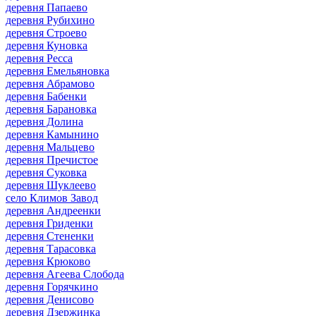
деревня Папаево
деревня Рубихино
деревня Строево
деревня Куновка
деревня Ресса
деревня Емельяновка
деревня Абрамово
деревня Бабенки
деревня Барановка
деревня Долина
деревня Камынино
деревня Мальцево
деревня Пречистое
деревня Суковка
деревня Шуклеево
село Климов Завод
деревня Андреенки
деревня Гриденки
деревня Стененки
деревня Тарасовка
деревня Крюково
деревня Агеева Слобода
деревня Горячкино
деревня Денисово
деревня Дзержинка