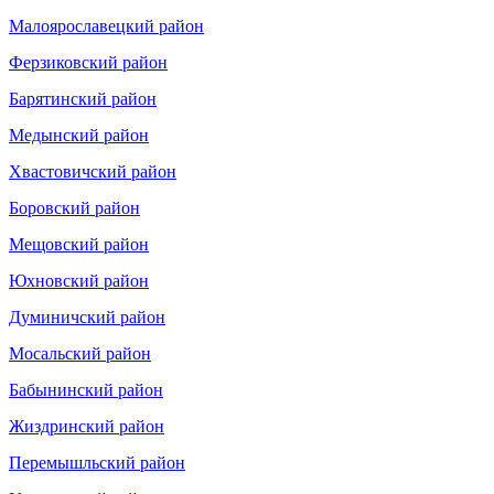
Малоярославецкий район
Ферзиковский район
Барятинский район
Медынский район
Хвастовичский район
Боровский район
Мещовский район
Юхновский район
Думиничский район
Мосальский район
Бабынинский район
Жиздринский район
Перемышльский район