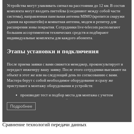
Устройства могут улавливать сигнал на расстоянии до 12 км. В состав
комплекта могут входить пигтейлы (соединяют между собой части
системы), направленная панельная антенна MIMO (крепится снаружи
здания на кронштейн) и комнатная антенна, модем и репитер для
расширения зоны покрытия. Сотрудники live-telecom располагают
большим ассортиментом технических средств и подбирают
индивидуальные комплекты для каждого абонента.
Этапы установки и подключения
После приема заявки с вами свяжется менеджер, проконсультирует и
передаст инженеру вашу заявку. После этого сотрудники выезжают на
объект в этот же или на следующий день по согласованию с вами.
Мастера берут с собой необходимое оборудование и сразу же
приступают к монтажу оборудования и устройств:
производят тест и подбор места для монтажа с учетом
результатов теста и условий эксплуатации;
устанавливают комплект на стену или крышу;
Подробнее
настраивают максимальный прием сигнала от станции;
подключают роутер или модем с помощью кабеля USB;
кодируют канал от постороннего вмешательства;
Сравнение технологий передачи данных
производят тестирование работы оборудования в
присутствии заказчика.