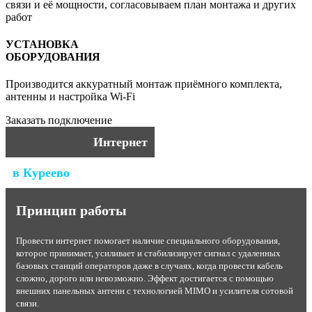
связи и её мощности, согласовываем план монтажа и других
работ
УСТАНОВКА
ОБОРУДОВАНИЯ
Производится аккуратный монтаж приёмного комплекта,
антенны и настройка Wi-Fi
Заказать подключение
Интернет
в Куреево
Принцип работы
Провести интернет помогает наличие специального оборудования,
которое принимает, усиливает и стабилизирует сигнал с удаленных
базовых станций операторов даже в случаях, когда провести кабель
сложно, дорого или невозможно. Эффект достигается с помощью
внешних панельных антенн с технологией MIMO и усилителя сотовой
связи.