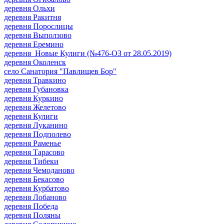
деревня Ольхи
деревня Ракитня
деревня Порослицы
деревня Выползово
деревня Еремино
деревня Новые Кулиги (№476-ОЗ от 28.05.2019)
деревня Околенск
село Санатория "Павлищев Бор"
деревня Травкино
деревня Губановка
деревня Куркино
деревня Желетово
деревня Кулиги
деревня Луканино
деревня Подполево
деревня Раменье
деревня Тарасово
деревня Тибеки
деревня Чемоданово
деревня Бекасово
деревня Курбатово
деревня Лобаново
деревня Победа
деревня Поляны