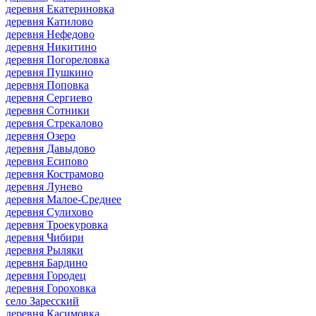
деревня Екатериновка
деревня Катилово
деревня Нефедово
деревня Никитино
деревня Погореловка
деревня Пушкино
деревня Поповка
деревня Сергиево
деревня Сотники
деревня Стрекалово
деревня Озеро
деревня Давыдово
деревня Есипово
деревня Кострамово
деревня Лунево
деревня Малое-Среднее
деревня Сулихово
деревня Троекуровка
деревня Чибири
деревня Рыляки
деревня Бардино
деревня Городец
деревня Гороховка
село Заресский
деревня Касимовка