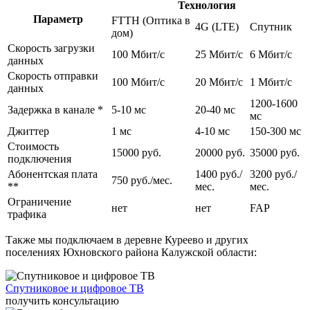
Технология
После этого быстрый интернет со стабильным соединением готов к
Параметр
FTTH (Оптика в
4G (LTE)
Спутник
работе. Для абонентов с разными потребностями мы предлагаем
дом)
различные варианты тарифных планов с возможностью выбора
Скорость загрузки
100 Мбит/c
25 Мбит/c
6 Мбит/c
скорости на выгодных условиях. Вне зависимости от тарифа заказчики
данных
получают надежное, стабильное соединение без ограничений по
Скорость отправки
трафику и могут выходить в интернет с любого домашнего
100 Мбит/c
20 Мбит/c
1 Мбит/c
данных
устройства: планшета, смартфона, ноутбука, стационарного
1200-1600
компьютера.
Задержка в канале *
5-10 мс
20-40 мс
мс
Возможна установка цифрового и спутникового телевидения с
Джиттер
1 мс
4-10 мс
150-300 мс
большим количеством цифровых каналов, организация удаленного
Стоимость
видеонаблюдения. Помимо этого live-telecom обеспечивает
15000 руб.
20000 руб.
35000 руб.
подключения
круглосуточную поддержку абонентов и оперативно решает
Абонентская плата
1400 руб./
3200 руб./
информационные и технические проблемы.
750 руб./мес.
**
мес.
мес.
Ограничение
нет
нет
FAP
трафика
Также мы подключаем в деревне Куреево и других
поселениях Юхновского района Калужской области:
Спутниковое и цифровое ТВ
получить консультацию