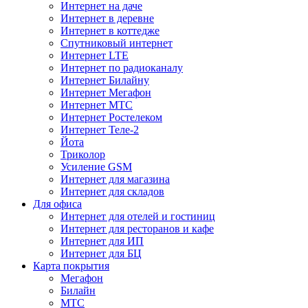
Интернет на даче
Интернет в деревне
Интернет в коттедже
Спутниковый интернет
Интернет LTE
Интернет по радиоканалу
Интернет Билайну
Интернет Мегафон
Интернет МТС
Интернет Ростелеком
Интернет Теле-2
Йота
Триколор
Усиление GSM
Интернет для магазина
Интернет для складов
Для офиса
Интернет для отелей и гостиниц
Интернет для ресторанов и кафе
Интернет для ИП
Интернет для БЦ
Карта покрытия
Мегафон
Билайн
МТС