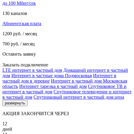
до 100 Мбит/сек
130 каналов
Абонентская плата
1200
руб. / месяц
700
руб. / месяц
Оставить заявку
Заказать подключение
LTE интернет в частный дом
Домашний интернет в частный
дом
Интернет в частные дома Подмосковья
Интернет в
частный дом в деревне
Интернет в частный дом Московская
область
Интернет тарелка в частный дом
Спутниковое ТВ и
интернет в частный дом
Спутниковое телевидение и интернет
в частный дом
Спутниковый интернет в частный дом цена
развернуть
АКЦИЯ ЗАКОНЧИТСЯ ЧЕРЕЗ
12
дней