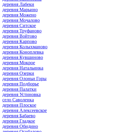
деревня Лабеки
деревня Марьино
деревня Можено
деревня Мочалово
деревня Ситское
деревня Труфаново
деревня Войтово
деревня Карпово
деревня Колыхманово
деревня Коноплевка
деревня Кувшиново
деревня Мокрое
деревня Натальинка
деревня Озерки
деревня Олоньи Горы
деревня Подборье
деревня Палатки
деревня Устиновка
село Саволенка
деревня Плоское
деревня Алексеевское
деревня Бабаево
деревня Гладкое
деревня Обидино
деревня Огибалово