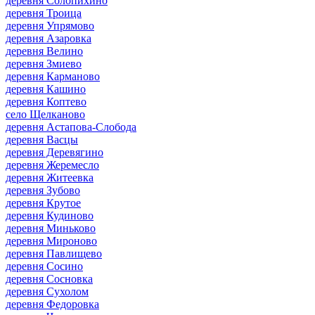
деревня Солопихино
деревня Троица
деревня Упрямово
деревня Азаровка
деревня Велино
деревня Змиево
деревня Карманово
деревня Кашино
деревня Коптево
село Щелканово
деревня Астапова-Слобода
деревня Васцы
деревня Деревягино
деревня Жеремесло
деревня Житеевка
деревня Зубово
деревня Крутое
деревня Кудиново
деревня Миньково
деревня Мироново
деревня Павлищево
деревня Сосино
деревня Сосновка
деревня Сухолом
деревня Федоровка