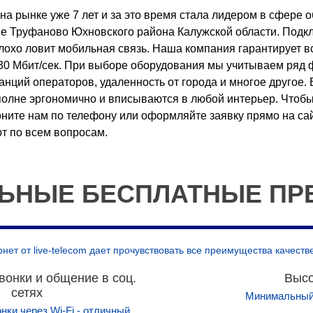
на рынке уже 7 лет и за это время стала лидером в сфере 
е Труфаново Юхновского района Калужской области. Подкл
 плохо ловит мобильная связь. Наша компания гарантирует
 30 Мбит/сек. При выборе оборудования мы учитываем ряд 
анций операторов, удаленность от города и многое другое
полне эргономично и вписываются в любой интерьер. Чтоб
оните нам по телефону или оформляйте заявку прямо на с
ют по всем вопросам.
ЬНЫЕ БЕСПЛАТНЫЕ ПР
т от live-telecom дает прочувствовать все преимущества качеств
вонки и общение в соц.
Высо
сетях
Минимальный 
нки через Wi-Fi - отличный