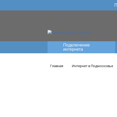
П
Подключение
интернета
Главная
Интернет в Подмосковье
Высок
деревн