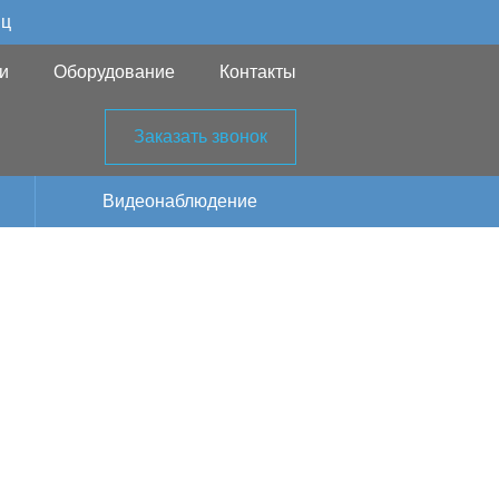
яц
и
Оборудование
Контакты
Заказать звонок
Видеонаблюдение
рнет в
овского