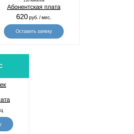
130 каналов
Абонентская плата
620
руб. / мес.
Оставить заявку
С
сек
лата
яц
у