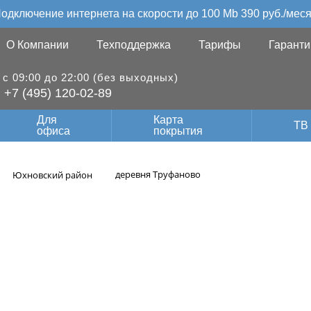
одключение интернета на скорости до 100 Mb 390 руб./мес
О Компании
Техподдержка
Тарифы
Гаранти
с 09:00 до 22:00 (без выходных)
+7 (495) 120-02-89
Для
Карта
ТВ
офиса
покрытия
деревня Труфаново
Юхновский район
оскоростной инте
е Труфаново Юхн