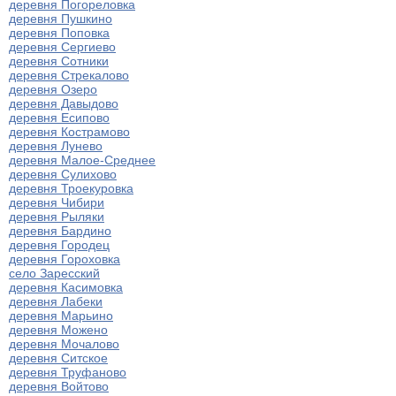
деревня Погореловка
деревня Пушкино
деревня Поповка
деревня Сергиево
деревня Сотники
деревня Стрекалово
деревня Озеро
деревня Давыдово
деревня Есипово
деревня Кострамово
деревня Лунево
деревня Малое-Среднее
деревня Сулихово
деревня Троекуровка
деревня Чибири
деревня Рыляки
деревня Бардино
деревня Городец
деревня Гороховка
село Заресский
деревня Касимовка
деревня Лабеки
деревня Марьино
деревня Можено
деревня Мочалово
деревня Ситское
деревня Труфаново
деревня Войтово