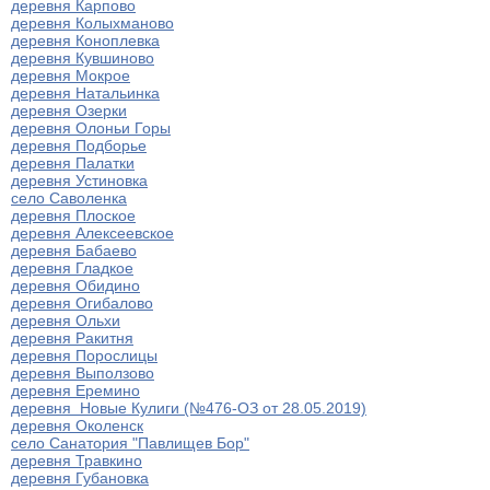
деревня Карпово
деревня Колыхманово
деревня Коноплевка
деревня Кувшиново
деревня Мокрое
деревня Натальинка
деревня Озерки
деревня Олоньи Горы
деревня Подборье
деревня Палатки
деревня Устиновка
село Саволенка
деревня Плоское
деревня Алексеевское
деревня Бабаево
деревня Гладкое
деревня Обидино
деревня Огибалово
деревня Ольхи
деревня Ракитня
деревня Порослицы
деревня Выползово
деревня Еремино
деревня Новые Кулиги (№476-ОЗ от 28.05.2019)
деревня Околенск
село Санатория "Павлищев Бор"
деревня Травкино
деревня Губановка