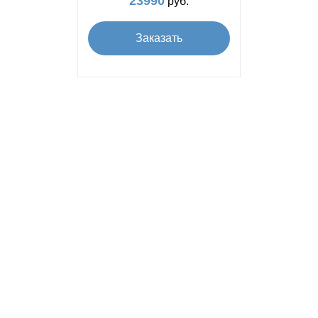
23990
руб.
Заказать
Подключаем интернет по всей
Калужской области!
Спас-Деменский район
Износковский район
Сухиничский район
Козельский район
Куйбышевский район