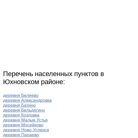
Перемышльский район
Ульяновский район
Жуковский район
Перечень населенных пунктов в
Юхновском районе:
деревня Беляево
деревня Александровка
деревня Батино
деревня Бельдягино
деревня Козловка
деревня Малые Устья
деревня Мосейково
деревня Ново-Успенск
деревня Папаево