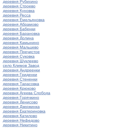
деревня Рубихино
деревня Строево
деревня Куновка
деревня Ресса
деревня Емельяновка
деревня Абрамово
деревня Бабенки
деревня Барановка
деревня Долина
деревня Камынино
деревня Мальцево
деревня Пречистое
деревня Суковка
деревня Шуклеево
село Климов Завод
деревня Андреенки
деревня Гриденки
деревня Стененки
деревня Тарасовка
деревня Крюково
деревня Агеева Слобода
деревня Горячкино
деревня Денисово
деревня Дзержинка
деревня Екатериновка
деревня Катилово
деревня Нефедово
деревня Никитино