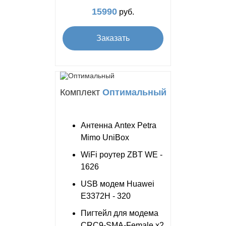
15990
руб.
Заказать
Комплект
Оптимальный
Антенна Antex Petra
Mimo UniBox
WiFi роутер ZBT WE -
1626
USB модем Huawei
E3372H - 320
Пигтейл для модема
CRC9-SMA-Female x2