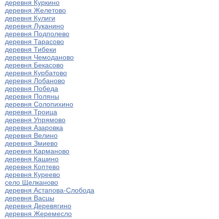
деревня Куркино
деревня Желетово
деревня Кулиги
деревня Луканино
деревня Подполево
деревня Тарасово
деревня Тибеки
деревня Чемоданово
деревня Бекасово
деревня Курбатово
деревня Лобаново
деревня Победа
деревня Поляны
деревня Солопихино
деревня Троица
деревня Упрямово
деревня Азаровка
деревня Велино
деревня Змиево
деревня Карманово
деревня Кашино
деревня Коптево
деревня Куреево
село Щелканово
деревня Астапова-Слобода
деревня Васцы
деревня Деревягино
деревня Жеремесло