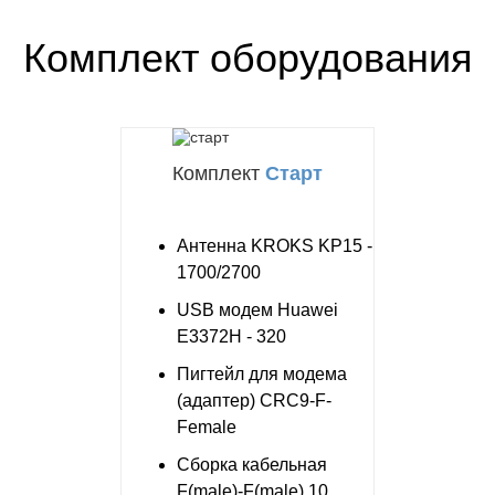
Комплект оборудования
Комплект
Старт
Антенна KROKS KP15 -
1700/2700
USB модем Huawei
E3372H - 320
Пигтейл для модема
(адаптер) CRC9-F-
Female
Сборка кабельная
F(male)-F(male) 10