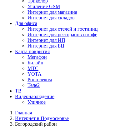
Триколор
Усиление GSM
Интернет для магазина
Интернет для складов
Для офиса
Интернет для отелей и гостиниц
Интернет для ресторанов и кафе
Интернет для ИП
Интернет для БЦ
Карта покрытия
Мегафон
Билайн
МТС
YOTA
Ростелеком
Теле2
ТВ
Видеонаблюдение
Уличное
Главная
Интернет в Подмосковье
Богородский район