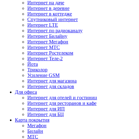
Интернет на даче
Интернет в деревне
Интернет в коттедже
Спутниковый интернет
Интернет LTE
Интернет по радиоканалу
Интернет Билайну
Интернет Мегафон
Интернет МТС
Интернет Ростелеком
Интернет Теле-2
Йота
Триколор
Усиление GSM
Интернет для магазина
Интернет для складов
Для офиса
Интернет для отелей и гостиниц
Интернет для ресторанов и кафе
Интернет для ИП
Интернет для БЦ
Карта покрытия
Мегафон
Билайн
МТС