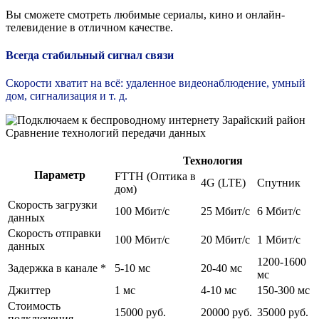
Вы сможете смотреть любимые сериалы, кино и онлайн-
телевидение в отличном качестве.
Всегда стабильный сигнал связи
Скорости хватит на всё: удаленное видеонаблюдение, умный
дом, сигнализация и т. д.
Сравнение технологий передачи данных
Технология
Параметр
FTTH (Оптика в
4G (LTE)
Спутник
дом)
Скорость загрузки
100 Мбит/c
25 Мбит/c
6 Мбит/c
данных
Скорость отправки
100 Мбит/c
20 Мбит/c
1 Мбит/c
данных
1200-1600
Задержка в канале *
5-10 мс
20-40 мс
мс
Джиттер
1 мс
4-10 мс
150-300 мс
Стоимость
15000 руб.
20000 руб.
35000 руб.
подключения