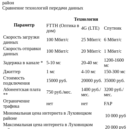
Сравнение технологий передачи данных
Технология
Параметр
FTTH (Оптика в
4G (LTE)
Спутник
дом)
Скорость загрузки
100 Мбит/c
25 Мбит/c
6 Мбит/c
данных
Скорость отправки
100 Мбит/c
20 Мбит/c
1 Мбит/c
данных
1200-1600
Задержка в канале *
5-10 мс
20-40 мс
мс
Джиттер
1 мс
4-10 мс
150-300 мс
Стоимость
15000 руб.
20000 руб.
35000 руб.
подключения
Абонентская плата
1400 руб./
3200 руб./
750 руб./мес.
**
мес.
мес.
Ограничение
нет
нет
FAP
трафика
Минимальная цена интернета в Луховицком
10 000 руб
районе
Максимальная цена интернета в Луховицком
20 000 руб