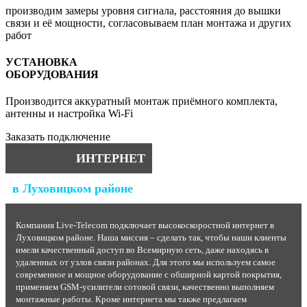
производим замеры уровня сигнала, расстояния до вышки
связи и её мощности, согласовываем план монтажа и других
работ
УСТАНОВКА
ОБОРУДОВАНИЯ
Производится аккуратный монтаж приёмного комплекта,
антенны и настройка Wi-Fi
Заказать подключение
ИНТЕРНЕТ
в Луховицком районе
Компания Live-Telecom подключает высокоскоростной интернет в
Луховицком районе. Наша миссия – сделать так, чтобы наши клиенты
имели качественный доступ во Всемирную сеть, даже находясь в
удаленных от узлов связи районах. Для этого мы используем самое
современное и мощное оборудование с обширной картой покрытия,
применяем GSM-усилители сотовой связи, качественно выполняем
монтажные работы. Кроме интернета мы также предлагаем