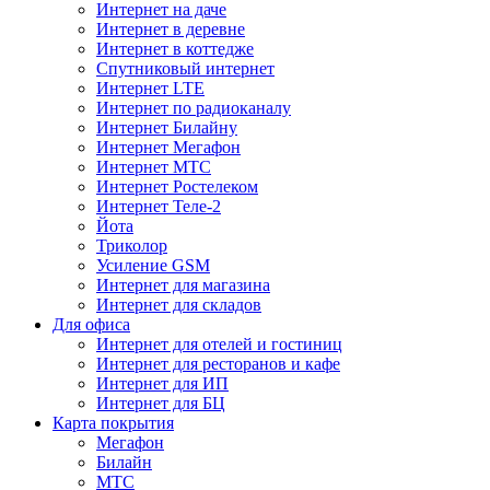
Интернет на даче
Интернет в деревне
Интернет в коттедже
Спутниковый интернет
Интернет LTE
Интернет по радиоканалу
Интернет Билайну
Интернет Мегафон
Интернет МТС
Интернет Ростелеком
Интернет Теле-2
Йота
Триколор
Усиление GSM
Интернет для магазина
Интернет для складов
Для офиса
Интернет для отелей и гостиниц
Интернет для ресторанов и кафе
Интернет для ИП
Интернет для БЦ
Карта покрытия
Мегафон
Билайн
МТС