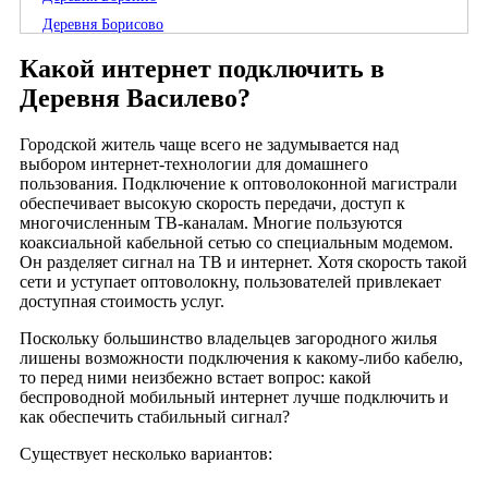
Деревня Борисово
Деревня Будевичи
Какой интернет подключить в
Деревня Бутылки
Деревня Василево?
Деревня Васюнино
Деревня Вашутино
Городской житель чаще всего не задумывается над
выбором интернет-технологии для домашнего
Деревня Вырытово
пользования. Подключение к оптоволоконной магистрали
Деревня Головари
обеспечивает высокую скорость передачи, доступ к
многочисленным ТВ-каналам. Многие пользуются
Деревня Давыдово
коаксиальной кабельной сетью со специальным модемом.
Деревня Демидово
Он разделяет сигнал на ТВ и интернет. Хотя скорость такой
Деревня Демино
сети и уступает оптоволокну, пользователей привлекает
доступная стоимость услуг.
Деревня Дмитриево
Деревня Долбино
Поскольку большинство владельцев загородного жилья
лишены возможности подключения к какому-либо кабелю,
Деревня Евсино
то перед ними неизбежно встает вопрос: какой
Деревня Жары
беспроводной мобильный интернет лучше подключить и
как обеспечить стабильный сигнал?
Деревня Жигалово
Деревня Заболотье
Существует несколько вариантов:
Деревня Залесье