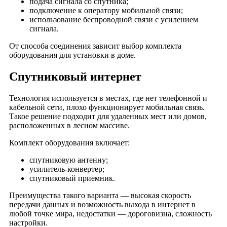
подача сигнала со спутника;
Деревня Занутрино
подключение к оператору мобильной связи;
использование беспроводной связи с усилением
Деревня Захарово
сигнала.
Деревня Ивановка
От способа соединения зависит выбор комплекта
Деревня Избищи
оборудования для установки в доме.
Деревня Икшево
Спутниковый интернет
Деревня Ильино
Деревня Константиново
Технология используется в местах, где нет телефонной и
Деревня Красный
кабельной сети, плохо функционирует мобильная связь.
Деревня Кузьмино
Такое решение подходит для удаленных мест или домов,
расположенных в лесном массиве.
Деревня Купреево
Деревня Курлово
Комплект оборудования включает:
Деревня Лазаревка
спутниковую антенну;
Деревня Ларинская
усилитель-конвертер;
спутниковый приемник.
Деревня Лесниково
Деревня Лобаново
Преимущества такого варианта — высокая скорость
передачи данных и возможность выхода в интернет в
Деревня Маклаки
любой точке мира, недостатки — дороговизна, сложность
Деревня Малая Артемовка
настройки.