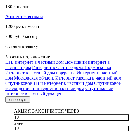
130 каналов
Абонентская плата
1200
руб. / месяц
700
руб. / месяц
Оставить заявку
Заказать подключение
LTE интернет в частный дом
Домашний интернет в
частный дом
Интернет в частные дома Подмосковья
Интернет в частный дом в деревне
Интернет в частный
дом Московская область
Интернет тарелка в частный дом
Спутниковое ТВ и интернет в частный дом
Спутниковое
телевидение и интернет в частный дом
Спутниковый
интернет в частный дом цена
развернуть
АКЦИЯ ЗАКОНЧИТСЯ ЧЕРЕЗ
12
дней
12