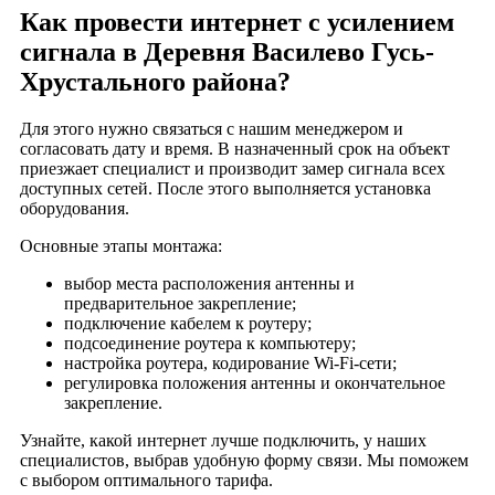
Как провести интернет с усилением
Деревня Потапково
сигнала в Деревня Василево Гусь-
Деревня Потаповская
Хрустального района?
Деревня Починки
Деревня Прокшино
Для этого нужно связаться с нашим менеджером и
Деревня Протасьево
согласовать дату и время. В назначенный срок на объект
приезжает специалист и производит замер сигнала всех
Деревня Пшеницино
доступных сетей. После этого выполняется установка
Деревня Растово
оборудования.
Деревня Рязаново
Основные этапы монтажа:
Деревня Савиково
выбор места расположения антенны и
Деревня Савинская
предварительное закрепление;
Деревня Семеновка
подключение кабелем к роутеру;
подсоединение роутера к компьютеру;
Деревня Сивцево
настройка роутера, кодирование Wi-Fi-сети;
Деревня Скворцово
регулировка положения антенны и окончательное
Деревня Спудни
закрепление.
Деревня Старково
Узнайте, какой интернет лучше подключить, у наших
Деревня Староопокино
специалистов, выбрав удобную форму связи. Мы поможем
с выбором оптимального тарифа.
Деревня Степаново