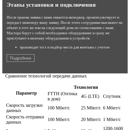
Этапы установки и подключения
После приема заявки с вами свяжется менеджер, проконсультирует и
передаст инженеру вашу заявку. После этого сотрудники выезжают на
объект в этот же или на следующий день по согласованию с вами.
Мастера берут с собой необходимое оборудование и сразу же
приступают к монтажу оборудования и устройств:
производят тест и подбор места для монтажа с учетом
результатов теста и условий эксплуатации;
устанавливают комплект на стену или крышу;
Подробнее
настраивают максимальный прием сигнала от станции;
подключают роутер или модем с помощью кабеля USB;
кодируют канал от постороннего вмешательства;
Сравнение технологий передачи данных
производят тестирование работы оборудования в
присутствии заказчика.
Технология
После этого быстрый интернет со стабильным соединением готов к
Параметр
FTTH (Оптика
4G (LTE)
Спутник
работе. Для абонентов с разными потребностями мы предлагаем
в дом)
различные варианты тарифных планов с возможностью выбора
Скорость загрузки
100 Мбит/c
25 Мбит/c
6 Мбит/c
скорости на выгодных условиях. Вне зависимости от тарифа заказчики
данных
получают надежное, стабильное соединение без ограничений по
Скорость отправки
трафику и могут выходить в интернет с любого домашнего
100 Мбит/c
20 Мбит/c
1 Мбит/c
данных
устройства: планшета, смартфона, ноутбука, стационарного
1200-1600
компьютера.