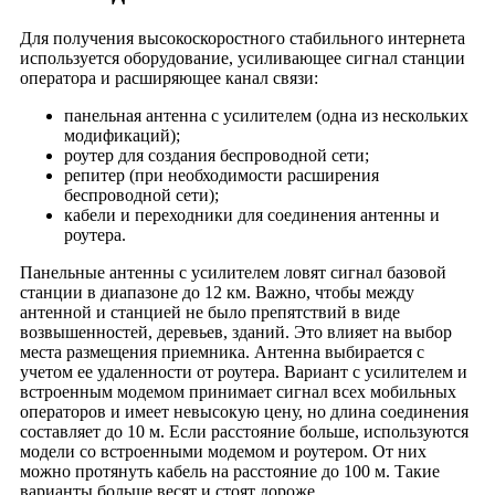
Деревня Чеково
Для получения высокоскоростного стабильного интернета
Деревня Чисти
используется оборудование, усиливающее сигнал станции
Деревня Чиур
оператора и расширяющее канал связи:
Деревня Шабаново
панельная антенна с усилителем (одна из нескольких
Деревня Шевертни
модификаций);
роутер для создания беспроводной сети;
Деревня Шестимирово
репитер (при необходимости расширения
Деревня Ягодино
беспроводной сети);
кабели и переходники для соединения антенны и
Деревня Язвицы
роутера.
Деревня Дудор
Панельные антенны с усилителем ловят сигнал базовой
Деревня Синцово
станции в диапазоне до 12 км. Важно, чтобы между
Деревня Лесная
антенной и станцией не было препятствий в виде
Деревня Николополье
возвышенностей, деревьев, зданий. Это влияет на выбор
места размещения приемника. Антенна выбирается с
Деревня Ильичевка
учетом ее удаленности от роутера. Вариант с усилителем и
Деревня Красный Якорь
встроенным модемом принимает сигнал всех мобильных
операторов и имеет невысокую цену, но длина соединения
Деревня Облепиха
составляет до 10 м. Если расстояние больше, используются
Село Великодворье
модели со встроенными модемом и роутером. От них
можно протянуть кабель на расстояние до 100 м. Такие
Село Вешки
варианты больше весят и стоят дороже.