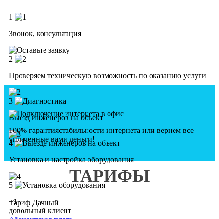
1
Звонок, консультация
2
Проверяем техническую возможность по оказанию услуги
3
Выезд инженеров на объект
100% гарантия
стабильности интернета
или вернем все
уплаченные вами деньги!
4
Установка и настройка оборудования
ТАРИФЫ
5
+1
Тариф Дачный
довольный клиент