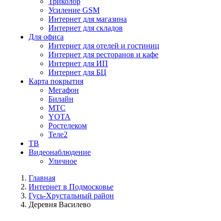
Триколор
Усиление GSM
Интернет для магазина
Интернет для складов
Для офиса
Интернет для отелей и гостиниц
Интернет для ресторанов и кафе
Интернет для ИП
Интернет для БЦ
Карта покрытия
Мегафон
Билайн
МТС
YOTA
Ростелеком
Теле2
ТВ
Видеонаблюдение
Уличное
Главная
Интернет в Подмосковье
Гусь-Хрустальный район
Деревня Василево