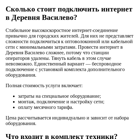
Деревня Сулово
Сколько стоит подключить интернет
Деревня Таланово
в Деревня Василево?
Деревня Тальново
Деревня Тименка
Стабильное высокоскоростное интернет-соединение
привычно для городских жителей. Для них не представляет
Деревня Тихоново
сложности подключиться к оптоволоконной или кабельной
Деревня Толстиково
сети с минимальными затратами. Провести интернет в
Деревня Василево сложнее, потому что станции
Деревня Труфаново
операторов удалены. Тянуть кабель в этом случае
Деревня Трушкино
невозможно. Единственный вариант — беспроводное
подключение с установкой комплекта дополнительного
Деревня Тюрьвищи
оборудования.
Деревня Уляхино
Полная стоимость услуги включает:
Деревня Усады
Деревня Федоровка
затраты на специальное оборудование;
монтаж, подключение и настройку сети;
Деревня Федотово
оплату месячного тарифа.
Деревня Филатово
Цена рассчитывается индивидуально и зависит от набора
Деревня Фомино
оборудования.
Деревня Харламово
Деревня Часлицы
Что входит в комплект техники?