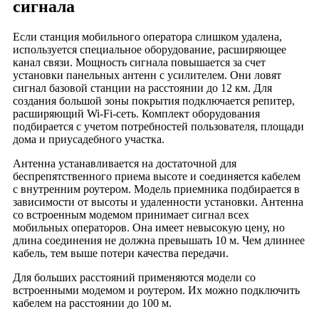
сигнала
Деревня Ново-Мальцево
Деревня Ново-Новляново
Если станция мобильного оператора слишком удалена,
Деревня Ново-Павликово
используется специальное оборудование, расширяющее
Деревня Ново-Покровское
канал связи. Мощность сигнала повышается за счет
установки панельных антенн с усилителем. Они ловят
Деревня Новоуваровка
сигнал базовой станции на расстоянии до 12 км. Для
Деревня Обдихово
создания большой зоны покрытия подключается репитер,
расширяющий Wi-Fi-сеть. Комплект оборудования
Деревня Овинцы
подбирается с учетом потребностей пользователя, площади
Деревня Окатово
дома и приусадебного участка.
Деревня Орлово
Антенна устанавливается на достаточной для
Деревня Осташево
беспрепятственного приема высоте и соединяется кабелем
Деревня Острова
с внутренним роутером. Модель приемника подбирается в
зависимости от высоты и удаленности установки. Антенна
Деревня Павликово
со встроенным модемом принимает сигнал всех
Деревня Паево
мобильных операторов. Она имеет невысокую цену, но
длина соединения не должна превышать 10 м. Чем длиннее
Деревня Парахино
кабель, тем выше потери качества передачи.
Деревня Перово
Для больших расстояний применяются модели со
Деревня Першково
встроенными модемом и роутером. Их можно подключить
Деревня Побойки
кабелем на расстоянии до 100 м.
Деревня Поповичи