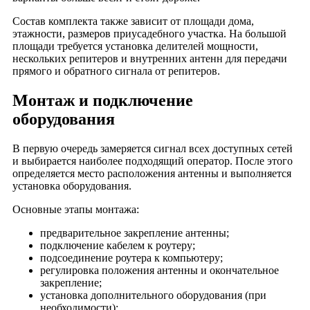
Село Георгиево
Состав комплекта также зависит от площади дома,
Село Григорьево
этажности, размеров приусадебного участка. На большой
Село Губцево
площади требуется установка делителей мощности,
нескольких репитеров и внутренних антенн для передачи
Село Гусь-Парахино
прямого и обратного сигнала от репитеров.
Село Дубасово
Село Заколпье
Монтаж и подключение
Село Колпь
оборудования
Село Крюково
В первую очередь замеряется сигнал всех доступных сетей
Село Нарма
и выбирается наиболее подходящий оператор. После этого
Село Палищи
определяется место расположения антенны и выполняется
Село Тащилово
установка оборудования.
Село Цикуль
Основные этапы монтажа:
Село Черсево
предварительное закрепление антенны;
Село Эрлекс
подключение кабелем к роутеру;
Посёлок Анопино
подсоединение роутера к компьютеру;
регулировка положения антенны и окончательное
Посёлок Великодворский
закрепление;
Посёлок Гаврино
установка дополнительного оборудования (при
необходимости);