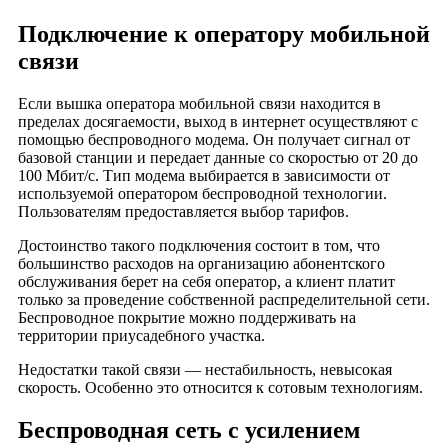
Деревня Малинки
Подключение к оператору мобильной
Деревня Малышкино
связи
Деревня Маслиха
Деревня Махонино
Если вышка оператора мобильной связи находится в
Деревня Мильцево
пределах досягаемости, выход в интернет осуществляют с
помощью беспроводного модема. Он получает сигнал от
Деревня Митенино
базовой станции и передает данные со скоростью от 20 до
Деревня Михали
100 Мбит/с. Тип модема выбирается в зависимости от
Деревня Мокрое
используемой оператором беспроводной технологии.
Пользователям предоставляется выбор тарифов.
Деревня Мордвиново
Деревня Моругино
Достоинство такого подключения состоит в том, что
большинство расходов на организацию абонентского
Деревня Нармочь
обслуживания берет на себя оператор, а клиент платит
Деревня Нармуч
только за проведение собственной распределительной сети.
Беспроводное покрытие можно поддерживать на
Деревня Неклюдово
территории приусадебного участка.
Деревня Нечаевская
Недостатки такой связи — нестабильность, невысокая
Деревня Никулино
скорость. Особенно это относится к сотовым технологиям.
Деревня Новоопокино
Беспроводная сеть с усилением
Деревня Ново-Дурово