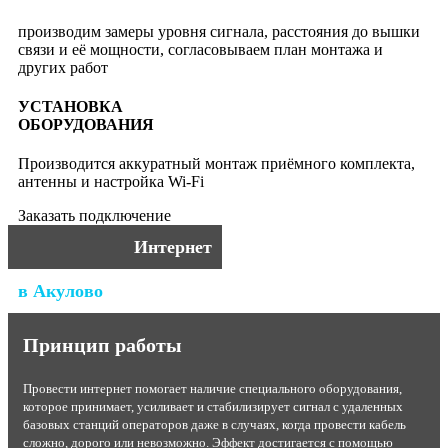
производим замеры уровня сигнала, расстояния до вышки
связи и её мощности, согласовываем план монтажа и
других работ
УСТАНОВКА
ОБОРУДОВАНИЯ
Производится аккуратный монтаж приёмного комплекта,
антенны и настройка Wi-Fi
Заказать подключение
Интернет
в Акулово
Принцип работы
Провести интернет помогает наличие специального оборудования,
которое принимает, усиливает и стабилизирует сигнал с удаленных
базовых станций операторов даже в случаях, когда провести кабель
сложно, дорого или невозможно. Эффект достигается с помощью