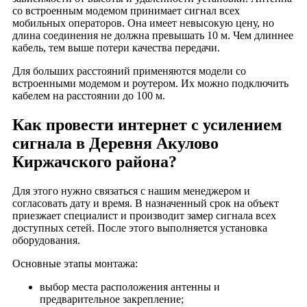
Деревня Рожково
со встроенным модемом принимает сигнал всех
Деревня Рязанки
мобильных операторов. Она имеет невысокую цену, но
длина соединения не должна превышать 10 м. Чем длиннее
Деревня Савельево
кабель, тем выше потери качества передачи.
Деревня Савино
Для больших расстояний применяются модели со
Деревня Сергиевка
встроенными модемом и роутером. Их можно подключить
Деревня Скоморохово
кабелем на расстоянии до 100 м.
Деревня Слободка
Как провести интернет с усилением
Деревня Смольнево
сигнала в Деревня Акулово
Деревня Соповские Землянки
Киржачского района?
Деревня Старово
Деревня Тельвяково
Для этого нужно связаться с нашим менеджером и
Деревня Тимино
согласовать дату и время. В назначенный срок на объект
приезжает специалист и производит замер сигнала всех
Деревня Трохино
доступных сетей. После этого выполняется установка
Деревня Трусково
оборудования.
Деревня Трутнево
Основные этапы монтажа:
Деревня Федоровское
выбор места расположения антенны и
Деревня Фетиново
предварительное закрепление;
Деревня Финеево