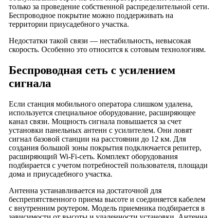
Деревня Митино
только за проведение собственной распределительной сети.
Беспроводное покрытие можно поддерживать на
Деревня Михали
территории приусадебного участка.
Деревня Мызжелово
Недостатки такой связи — нестабильность, невысокая
Деревня Наумово
скорость. Особенно это относится к сотовым технологиям.
Деревня Недюрево
Беспроводная сеть с усилением
Деревня Никиткино
сигнала
Деревня Никифорово
Деревня Новинки
Если станция мобильного оператора слишком удалена,
Деревня Новоселово
используется специальное оборудование, расширяющее
Деревня Офушино
канал связи. Мощность сигнала повышается за счет
установки панельных антенн с усилителем. Они ловят
Деревня Перегудово
сигнал базовой станции на расстоянии до 12 км. Для
Деревня Песьяне
создания большой зоны покрытия подключается репитер,
расширяющий Wi-Fi-сеть. Комплект оборудования
Деревня Петряево
подбирается с учетом потребностей пользователя, площади
Деревня Петухово
дома и приусадебного участка.
Деревня Полутино
Антенна устанавливается на достаточной для
Деревня Ратьково
беспрепятственного приема высоте и соединяется кабелем
Деревня Рясницыно
с внутренним роутером. Модель приемника подбирается в
зависимости от высоты и удаленности установки. Антенна