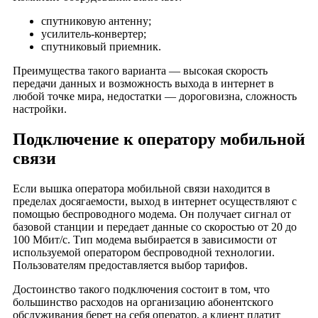
Деревня Кашино
спутниковую антенну;
Деревня Кипрево
усилитель-конвертер;
спутниковый приемник.
Деревня Климково
Деревня Климово
Преимущества такого варианта — высокая скорость
передачи данных и возможность выхода в интернет в
Деревня Корытово
любой точке мира, недостатки — дороговизна, сложность
Деревня Кошелево
настройки.
Деревня Красилово
Подключение к оператору мобильной
Деревня Красный Огорок
связи
Деревня Красный Угол
Деревня Крутец
Если вышка оператора мобильной связи находится в
Деревня Кудрино
пределах досягаемости, выход в интернет осуществляют с
помощью беспроводного модема. Он получает сигнал от
Деревня Курбатово
базовой станции и передает данные со скоростью от 20 до
Деревня Левахи
100 Мбит/с. Тип модема выбирается в зависимости от
Деревня Лисицыно
используемой оператором беспроводной технологии.
Пользователям предоставляется выбор тарифов.
Деревня Маринкино
Деревня Мележа
Достоинство такого подключения состоит в том, что
большинство расходов на организацию абонентского
Деревня Митенино
обслуживания берет на себя оператор, а клиент платит