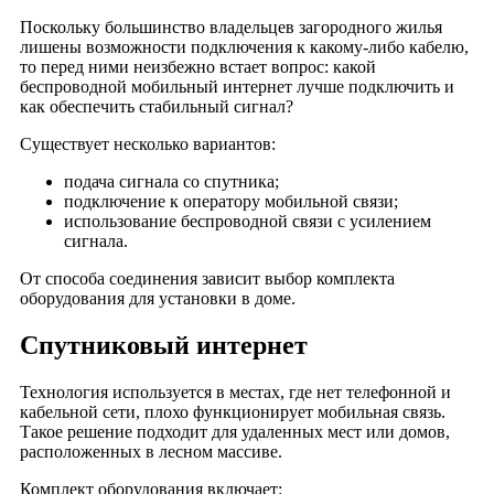
Деревня Дворищи
Поскольку большинство владельцев загородного жилья
лишены возможности подключения к какому-либо кабелю,
Деревня Дубки
то перед ними неизбежно встает вопрос: какой
Деревня Дубровка
беспроводной мобильный интернет лучше подключить и
как обеспечить стабильный сигнал?
Деревня Ельцы
Деревня Ефаново
Существует несколько вариантов:
Деревня Ефремово
подача сигнала со спутника;
Деревня Жердево
подключение к оператору мобильной связи;
использование беспроводной связи с усилением
Деревня Жердеево
сигнала.
Деревня Захарово
От способа соединения зависит выбор комплекта
Деревня Знаменское
оборудования для установки в доме.
Деревня Ивашево
Спутниковый интернет
Деревня Игнатово
Деревня Илейкино
Технология используется в местах, где нет телефонной и
Деревня Ильинское
кабельной сети, плохо функционирует мобильная связь.
Деревня Илькино
Такое решение подходит для удаленных мест или домов,
расположенных в лесном массиве.
Деревня Карпово
Деревня Карповщина
Комплект оборудования включает: