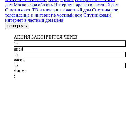
дом Московская область
Интернет тарелка в частный дом
Спутниковое ТВ и интернет в частный дом
Спутниковое
телевидение и интернет в частный дом
Спутниковый
интернет в частный дом цена
развернуть
АКЦИЯ ЗАКОНЧИТСЯ ЧЕРЕЗ
12
дней
12
часов
12
минут
;