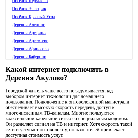
Посёлок Шувалово
Посёлок Электрик
Посёлок Красный Угол
Деревня Аленино
Деревня Арефино
Деревня Артемьево
Деревня Афанасово
Деревня Бабурино
Деревня Бардово
Какой интернет подключить в
Деревня Бельково
Деревня Акулово?
Деревня Бельцы
Деревня Бухлово
Городской житель чаще всего не задумывается над
выбором интернет-технологии для домашнего
Деревня Бынино
пользования. Подключение к оптоволоконной магистрали
Деревня Василево
обеспечивает высокую скорость передачи, доступ к
многочисленным ТВ-каналам. Многие пользуются
Деревня Вишняки
коаксиальной кабельной сетью со специальным модемом.
Деревня Власьево
Он разделяет сигнал на ТВ и интернет. Хотя скорость такой
Деревня Головино
сети и уступает оптоволокну, пользователей привлекает
доступная стоимость услуг.
Деревня Грибаново