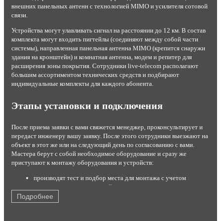
внешних панельных антенн с технологией MIMO и усилителя сотовой
связи.
Устройства могут улавливать сигнал на расстоянии до 12 км. В состав
комплекта могут входить пигтейлы (соединяют между собой части
системы), направленная панельная антенна MIMO (крепится снаружи
здания на кронштейн) и комнатная антенна, модем и репитер для
расширения зоны покрытия. Сотрудники live-telecom располагают
большим ассортиментом технических средств и подбирают
индивидуальные комплекты для каждого абонента.
Этапы установки и подключения
После приема заявки с вами свяжется менеджер, проконсультирует и
передаст инженеру вашу заявку. После этого сотрудники выезжают на
объект в этот же или на следующий день по согласованию с вами.
Мастера берут с собой необходимое оборудование и сразу же
приступают к монтажу оборудования и устройств:
производят тест и подбор места для монтажа с учетом
результатов теста и условий эксплуатации;
устанавливают комплект на стену или крышу;
Подробнее
настраивают максимальный прием сигнала от станции;
подключают роутер или модем с помощью кабеля USB;