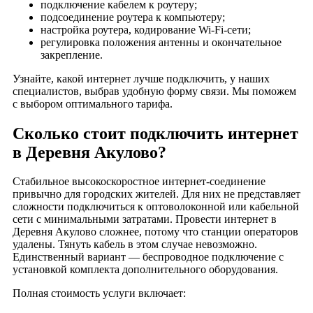
подключение кабелем к роутеру;
подсоединение роутера к компьютеру;
Деревня Фуникова Гора
настройка роутера, кодирование Wi-Fi-сети;
Деревня Халино
регулировка положения антенны и окончательное
Деревня Харламово
закрепление.
Деревня Хвостово
Узнайте, какой интернет лучше подключить, у наших
Деревня Хмелево
специалистов, выбрав удобную форму связи. Мы поможем
с выбором оптимального тарифа.
Деревня Храпки
Деревня Ясная Поляна
Сколько стоит подключить интернет
Деревня Бережки
в Деревня Акулово?
Деревня Желдыбино
Деревня Юрцово
Стабильное высокоскоростное интернет-соединение
привычно для городских жителей. Для них не представляет
Деревня Коленово
сложности подключиться к оптоволоконной или кабельной
Деревня Старково
сети с минимальными затратами. Провести интернет в
Деревня Акулово сложнее, потому что станции операторов
Село Заречье
удалены. Тянуть кабель в этом случае невозможно.
Село Семеновское
Единственный вариант — беспроводное подключение с
установкой комплекта дополнительного оборудования.
Село Филипповское
Хутор Буяни
Полная стоимость услуги включает: