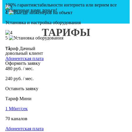
100% гарантия
стабильности интернета
или вернем все
уплаченные вами деньги!
4
Установка и настройка оборудования
ТАРИФЫ
5
+1
Тариф Дачный
довольный клиент
Абонентская плата
Оформить заявку
480
руб. / мес.
240
руб. / мес.
Оставить заявку
Тариф Мини
1 Мбит/сек
70 каналов
Абонентская плата