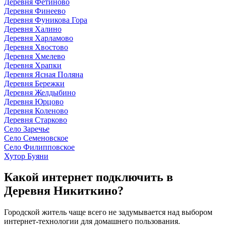
Деревня Фетиново
Деревня Финеево
Деревня Фуникова Гора
Деревня Халино
Деревня Харламово
Деревня Хвостово
Деревня Хмелево
Деревня Храпки
Деревня Ясная Поляна
Деревня Бережки
Деревня Желдыбино
Деревня Юрцово
Деревня Коленово
Деревня Старково
Село Заречье
Село Семеновское
Село Филипповское
Хутор Буяни
Какой интернет подключить в
Деревня Никиткино?
Городской житель чаще всего не задумывается над выбором
интернет-технологии для домашнего пользования.