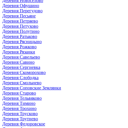
Деревня Новоселово
Деревня Офушино
Деревня Перегудово
Деревня Песьяне
Деревня Петряево
Деревня Петухово
Деревня Полутино
Деревня Ратьково
Деревня Рясницыно
Деревня Рожково
Деревня Рязанки
Деревня Савельево
Деревня Савино
Деревня Сергиевка
Деревня Скоморохово
Деревня Слободка
Деревня Смольнево
Деревня Соповские Землянки
Деревня Старово
Деревня Тельвяково
Деревня Тимино
Деревня Трохино
Деревня Трусково
Деревня Трутнево
Деревня Федоровское