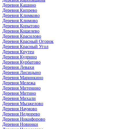
Деревня Кашино
Деревня Кипрево
Деревня Климково
Деревня Климово
Деревня Корытово
Деревня Кошелево
Деревня Красилово
Деревня Красный Огорок
Деревня Красный Угол
Деревня Крутец
Деревня Кудрино
Деревня Курбатово
Деревня Левахи
Деревня Лисицыно
Деревня Маринкино
Деревня Мележа
Деревня Митенино
Деревня Митино
Деревня Михали
Деревня Мызжелово
Деревня Наумово
Деревня Недюрево
Деревня Никифорово
Деревня Новинки