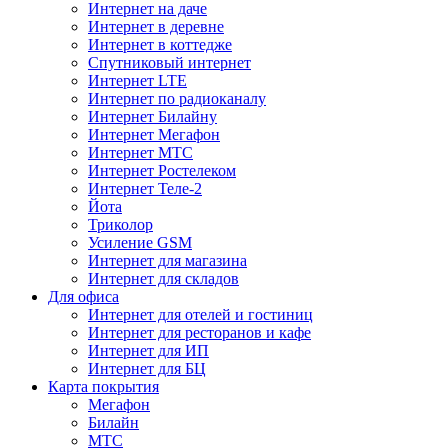
Интернет на даче
Интернет в деревне
Интернет в коттедже
Спутниковый интернет
Интернет LTE
Интернет по радиоканалу
Интернет Билайну
Интернет Мегафон
Интернет МТС
Интернет Ростелеком
Интернет Теле-2
Йота
Триколор
Усиление GSM
Интернет для магазина
Интернет для складов
Для офиса
Интернет для отелей и гостиниц
Интернет для ресторанов и кафе
Интернет для ИП
Интернет для БЦ
Карта покрытия
Мегафон
Билайн
МТС