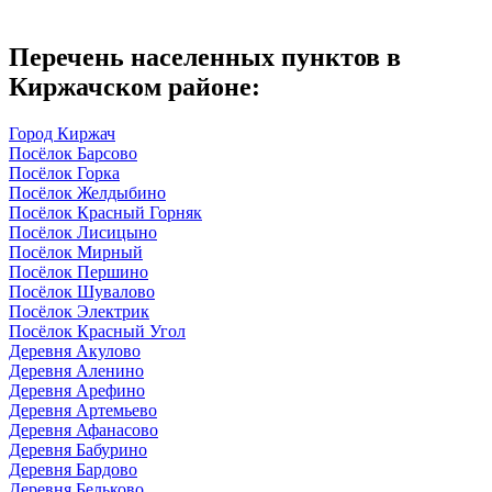
Перечень населенных пунктов в
Киржачском районе:
Город Киржач
Посёлок Барсово
Посёлок Горка
Посёлок Желдыбино
Посёлок Красный Горняк
Посёлок Лисицыно
Посёлок Мирный
Посёлок Першино
Посёлок Шувалово
Посёлок Электрик
Посёлок Красный Угол
Деревня Акулово
Деревня Аленино
Деревня Арефино
Деревня Артемьево
Деревня Афанасово
Деревня Бабурино
Деревня Бардово
Деревня Бельково