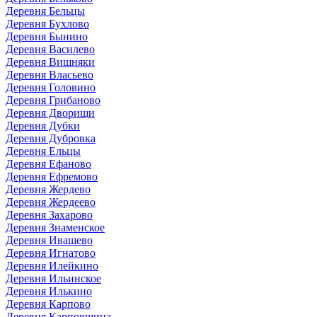
Деревня Бельцы
Деревня Бухлово
Деревня Бынино
Деревня Василево
Деревня Вишняки
Деревня Власьево
Деревня Головино
Деревня Грибаново
Деревня Дворищи
Деревня Дубки
Деревня Дубровка
Деревня Ельцы
Деревня Ефаново
Деревня Ефремово
Деревня Жердево
Деревня Жердеево
Деревня Захарово
Деревня Знаменское
Деревня Ивашево
Деревня Игнатово
Деревня Илейкино
Деревня Ильинское
Деревня Илькино
Деревня Карпово
Деревня Карповщина