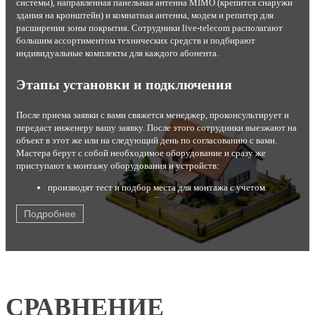
системы), направленная панельная антенна MIMO (крепится снаружи
здания на кронштейн) и комнатная антенна, модем и репитер для
расширения зоны покрытия. Сотрудники live-telecom располагают
большим ассортиментом технических средств и подбирают
индивидуальные комплекты для каждого абонента.
Этапы установки и подключения
После приема заявки с вами свяжется менеджер, проконсультирует и
передаст инженеру вашу заявку. После этого сотрудники выезжают на
объект в этот же или на следующий день по согласованию с вами.
Мастера берут с собой необходимое оборудование и сразу же
приступают к монтажу оборудования и устройств:
производят тест и подбор места для монтажа с учетом
результатов теста и условий эксплуатации;
устанавливают комплект на стену или крышу;
Подробнее
настраивают максимальный прием сигнала от станции;
подключают роутер или модем с помощью кабеля USB;
кодируют канал от постороннего вмешательства;
производят тестирование работы оборудования в
присутствии заказчика.
После этого быстрый интернет со стабильным соединением готов к
СРАВНЕНИЕ
работе. Для абонентов с разными потребностями мы предлагаем