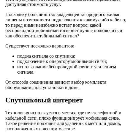
доступная стоимость услуг.
Деревня Бабанино
Деревня Барсково
Поскольку большинство владельцев загородного жилья
лишены возможности подключения к какому-либо кабелю,
Деревня Близнецы
то перед ними неизбежно встает вопрос: какой
Деревня Богдарня
беспроводной мобильный интернет лучше подключить и
как обеспечить стабильный сигнал?
Деревня Болдино
Деревня Большие Горки
Существует несколько вариантов:
Деревня Борок
подача сигнала со спутника;
Деревня Васильки
подключение к оператору мобильной связи;
использование беспроводной связи с усилением
Деревня Ваульцево
сигнала.
Деревня Веселово
От способа соединения зависит выбор комплекта
Деревня Ветчи
оборудования для установки в доме.
Деревня Волково
Спутниковый интернет
Деревня Волосово
Деревня Вороново
Технология используется в местах, где нет телефонной и
Деревня Воскресенье
кабельной сети, плохо функционирует мобильная связь.
Деревня Воспушка
Такое решение подходит для удаленных мест или домов,
расположенных в лесном массиве.
Деревня Выползово