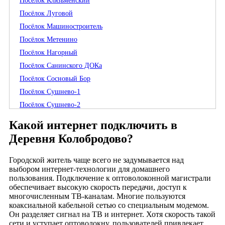
Посёлок Клязьменский
Посёлок Луговой
Посёлок Машиностроитель
Посёлок Метенино
Посёлок Нагорный
Посёлок Санинского ДОКа
Посёлок Сосновый Бор
Посёлок Сушнево-1
Посёлок Сушнево-2
Посёлок Труд
Какой интернет подключить в
Посёлок Покровского лесоучастка
Деревня Колобродово?
Посёлок Покровского торфоучастка
Деревня Аббакумово
Городской житель чаще всего не задумывается над
выбором интернет-технологии для домашнего
Деревня Аксеново
пользования. Подключение к оптоволоконной магистрали
Деревня Алексино
обеспечивает высокую скорость передачи, доступ к
многочисленным ТВ-каналам. Многие пользуются
Деревня Аниськино
коаксиальной кабельной сетью со специальным модемом.
Деревня Анкудиново
Он разделяет сигнал на ТВ и интернет. Хотя скорость такой
Деревня Антушово
сети и уступает оптоволокну, пользователей привлекает