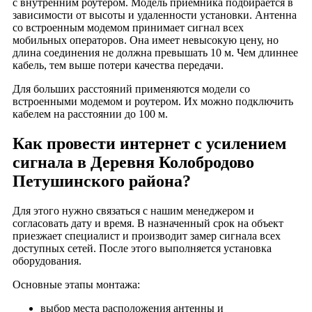
Деревня Костенево
с внутренним роутером. Модель приемника подбирается в
зависимости от высоты и удаленности установки. Антенна
Деревня Костино
со встроенным модемом принимает сигнал всех
Деревня Красный Луч
мобильных операторов. Она имеет невысокую цену, но
длина соединения не должна превышать 10 м. Чем длиннее
Деревня Крутово
кабель, тем выше потери качества передачи.
Деревня Крюки
Для больших расстояний применяются модели со
Деревня Кузяево
встроенными модемом и роутером. Их можно подключить
Деревня Кукушкино
кабелем на расстоянии до 100 м.
Деревня Лакиброво
Как провести интернет с усилением
Деревня Ларионово
сигнала в Деревня Колобродово
Деревня Леоново
Петушинского района?
Деревня Летово
Деревня Липна
Для этого нужно связаться с нашим менеджером и
Деревня Логинцево
согласовать дату и время. В назначенный срок на объект
приезжает специалист и производит замер сигнала всех
Деревня Лопыри
доступных сетей. После этого выполняется установка
Деревня Малые Горки
оборудования.
Деревня Марково
Основные этапы монтажа:
Деревня Марочково
выбор места расположения антенны и
Деревня Масляные Горочки