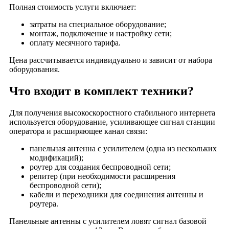
Полная стоимость услуги включает:
Деревня Овчинино
Деревня Островищи
затраты на специальное оборудование;
монтаж, подключение и настройку сети;
Деревня Павлово
оплату месячного тарифа.
Деревня Панфилово
Цена рассчитывается индивидуально и зависит от набора
Деревня Пахомово
оборудования.
Деревня Пекша
Деревня Старое Перепечино
Что входит в комплект техники?
Деревня Перново
Для получения высокоскоростного стабильного интернета
Деревня Пески
используется оборудование, усиливающее сигнал станции
Деревня Плотавцево
оператора и расширяющее канал связи:
Деревня Погорельцы
панельная антенна с усилителем (одна из нескольких
Деревня Подвязново
модификаций);
роутер для создания беспроводной сети;
Деревня Поломы
репитер (при необходимости расширения
Деревня Поляны
беспроводной сети);
кабели и переходники для соединения антенны и
Деревня Репихово
роутера.
Деревня Родионово
Панельные антенны с усилителем ловят сигнал базовой
Деревня Рождество