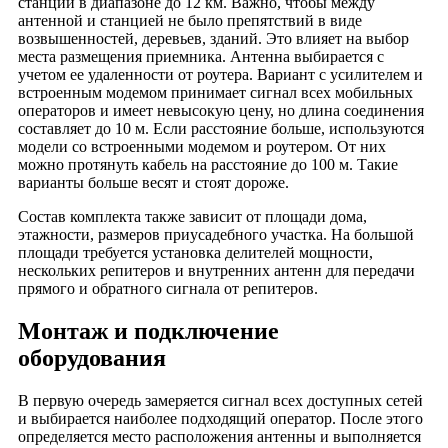
станции в диапазоне до 12 км. Важно, чтобы между
Деревня Рощино
антенной и станцией не было препятствий в виде
Деревня Русаново
возвышенностей, деревьев, зданий. Это влияет на выбор
места размещения приемника. Антенна выбирается с
Деревня Санино
учетом ее удаленности от роутера. Вариант с усилителем и
Деревня Свинцово
встроенным модемом принимает сигнал всех мобильных
операторов и имеет невысокую цену, но длина соединения
Деревня Старое Семенково
составляет до 10 м. Если расстояние больше, используются
Деревня Ситниково
модели со встроенными модемом и роутером. От них
можно протянуть кабель на расстояние до 100 м. Такие
Деревня Становцово
варианты больше весят и стоят дороже.
Деревня Старое Аннино
Состав комплекта также зависит от площади дома,
Деревня Старое Сельцо
этажности, размеров приусадебного участка. На большой
Деревня Старое Стенино
площади требуется установка делителей мощности,
нескольких репитеров и внутренних антенн для передачи
Деревня Старые Омутищи
прямого и обратного сигнала от репитеров.
Деревня Старые Петушки
Деревня Степаново
Монтаж и подключение
Деревня Суковатово
оборудования
Деревня Таратино
В первую очередь замеряется сигнал всех доступных сетей
Деревня Телешово
и выбирается наиболее подходящий оператор. После этого
Деревня Туйково
определяется место расположения антенны и выполняется