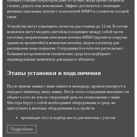
базовых станций операторов даже в случаях, когда провести кабель
сложно, дорого или невозможно. Эффект достигается с помощью
внешних панельных антенн с технологией MIMO и усилителя сотовой
связи.
Устройства могут улавливать сигнал на расстоянии до 12 км. В состав
комплекта могут входить пигтейлы (соединяют между собой части
системы), направленная панельная антенна MIMO (крепится снаружи
здания на кронштейн) и комнатная антенна, модем и репитер для
расширения зоны покрытия. Сотрудники live-telecom располагают
большим ассортиментом технических средств и подбирают
индивидуальные комплекты для каждого абонента.
Этапы установки и подключения
После приема заявки с вами свяжется менеджер, проконсультирует и
передаст инженеру вашу заявку. После этого сотрудники выезжают на
объект в этот же или на следующий день по согласованию с вами.
Мастера берут с собой необходимое оборудование и сразу же
приступают к монтажу оборудования и устройств:
производят тест и подбор места для монтажа с учетом
результатов теста и условий эксплуатации;
устанавливают комплект на стену или крышу;
Подробнее
настраивают максимальный прием сигнала от станции;