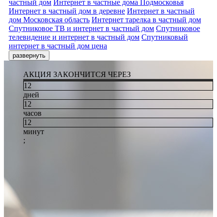
частный дом
Интернет в частные дома Подмосковья
Интернет в частный дом в деревне
Интернет в частный
дом Московская область
Интернет тарелка в частный дом
Спутниковое ТВ и интернет в частный дом
Спутниковое
телевидение и интернет в частный дом
Спутниковый
интернет в частный дом цена
развернуть
АКЦИЯ ЗАКОНЧИТСЯ ЧЕРЕЗ
12
дней
12
часов
12
минут
;