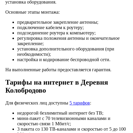
Деревня Филатово
установка оборудования.
Деревня Филатьево
Основные этапы монтажа:
Деревня Филимоново
предварительное закрепление антенны;
Деревня Цепнино
подключение кабелем к роутеру;
Деревня Чаща
подсоединение роутера к компьютеру;
регулировка положения антенны и окончательное
Деревня Черкасово
закрепление;
Деревня Чуприяново
установка дополнительного оборудования (при
необходимости);
Деревня Шиботово
настройка и кодирование беспроводной сети.
Деревня Ючмер
На выполненные работы предоставляется гарантия.
Деревня Попиново
Село Андреевское
Тарифы на интернет в Деревня
Село Марково
Колобродово
Село Алексино
Для физических лиц доступны
5 тарифов
:
недорогой безлимитный интернет без ТВ;
мини-пакет с 70 телевизионными каналами и
скоростью связи 1 Мбит/с;
3 пакета со 130 ТВ-каналами и скоростью от 5 до 100