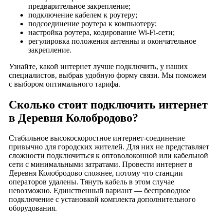
предварительное закрепление;
Деревня Михейцево
подключение кабелем к роутеру;
подсоединение роутера к компьютеру;
Деревня Молодилово
настройка роутера, кодирование Wi-Fi-сети;
Деревня Молодино
регулировка положения антенны и окончательное
Деревня Мышлино
закрепление.
Деревня Мячиково
Узнайте, какой интернет лучше подключить, у наших
Деревня Назарово
специалистов, выбрав удобную форму связи. Мы поможем
с выбором оптимального тарифа.
Деревня Напутново
Деревня Нераж
Сколько стоит подключить интернет
Деревня Неугодово
в Деревня Колобродово?
Деревня Новинки
Деревня Новое Аннино
Стабильное высокоскоростное интернет-соединение
привычно для городских жителей. Для них не представляет
Деревня Новое Перепечино
сложности подключиться к оптоволоконной или кабельной
Деревня Новое Стенино
сети с минимальными затратами. Провести интернет в
Деревня Колобродово сложнее, потому что станции
Деревня Новые Омутищи
операторов удалены. Тянуть кабель в этом случае
Деревня Новый Спас
невозможно. Единственный вариант — беспроводное
подключение с установкой комплекта дополнительного
Деревня Норкино
оборудования.
Деревня Абросово