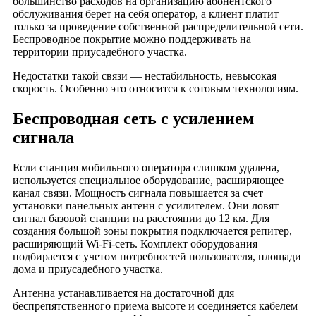
большинство расходов на организацию абонентского
Деревня Еськино
обслуживания берет на себя оператор, а клиент платит
Деревня Ефимцево
только за проведение собственной распределительной сети.
Беспроводное покрытие можно поддерживать на
Деревня Жары
территории приусадебного участка.
Деревня Желтухино
Недостатки такой связи — нестабильность, невысокая
Деревня Желудьево
скорость. Особенно это относится к сотовым технологиям.
Деревня Заболотье
Беспроводная сеть с усилением
Деревня Заднее Поле
сигнала
Деревня Иваново
Деревня Ильинки
Если станция мобильного оператора слишком удалена,
Деревня Ирошниково
используется специальное оборудование, расширяющее
Деревня Калинино
канал связи. Мощность сигнала повышается за счет
установки панельных антенн с усилителем. Они ловят
Деревня Караваево
сигнал базовой станции на расстоянии до 12 км. Для
Деревня Кибирево
создания большой зоны покрытия подключается репитер,
расширяющий Wi-Fi-сеть. Комплект оборудования
Деревня Кикино
подбирается с учетом потребностей пользователя, площади
Деревня Килекшино
дома и приусадебного участка.
Деревня Киржач
Антенна устанавливается на достаточной для
Деревня Кобяки
беспрепятственного приема высоте и соединяется кабелем