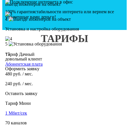
Выезд инженеров на объект
100% гарантия
стабильности интернета
или вернем все
уплаченные вами деньги!
4
Установка и настройка оборудования
ТАРИФЫ
5
+1
Тариф Дачный
довольный клиент
Абонентская плата
Оформить заявку
480
руб. / мес.
240
руб. / мес.
Оставить заявку
Тариф Мини
1 Мбит/сек
70 каналов