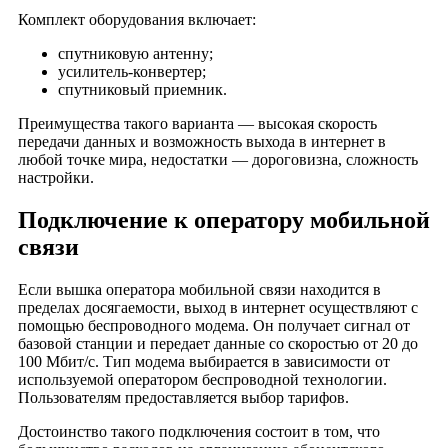
Деревня Вялово
Комплект оборудования включает:
Деревня Глубоково
спутниковую антенну;
Деревня Гнездино
усилитель-конвертер;
спутниковый приемник.
Деревня Головино
Деревня Гора
Преимущества такого варианта — высокая скорость
передачи данных и возможность выхода в интернет в
Деревня Горушка
любой точке мира, недостатки — дороговизна, сложность
Деревня Господиново
настройки.
Деревня Гостец
Подключение к оператору мобильной
Деревня Грибово
связи
Деревня Денисово
Деревня Домашнево
Если вышка оператора мобильной связи находится в
Деревня Дровново
пределах досягаемости, выход в интернет осуществляют с
помощью беспроводного модема. Он получает сигнал от
Деревня Дубровка
базовой станции и передает данные со скоростью от 20 до
Деревня Евдокимцево
100 Мбит/с. Тип модема выбирается в зависимости от
Деревня Елисейково
используемой оператором беспроводной технологии.
Пользователям предоставляется выбор тарифов.
Деревня Емельянцево
Деревня Ермолино
Достоинство такого подключения состоит в том, что