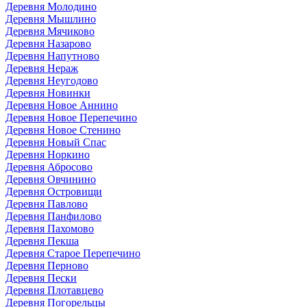
Деревня Молодино
Деревня Мышлино
Деревня Мячиково
Деревня Назарово
Деревня Напутново
Деревня Нераж
Деревня Неугодово
Деревня Новинки
Деревня Новое Аннино
Деревня Новое Перепечино
Деревня Новое Стенино
Деревня Новый Спас
Деревня Норкино
Деревня Абросово
Деревня Овчинино
Деревня Островищи
Деревня Павлово
Деревня Панфилово
Деревня Пахомово
Деревня Пекша
Деревня Старое Перепечино
Деревня Перново
Деревня Пески
Деревня Плотавцево
Деревня Погорельцы