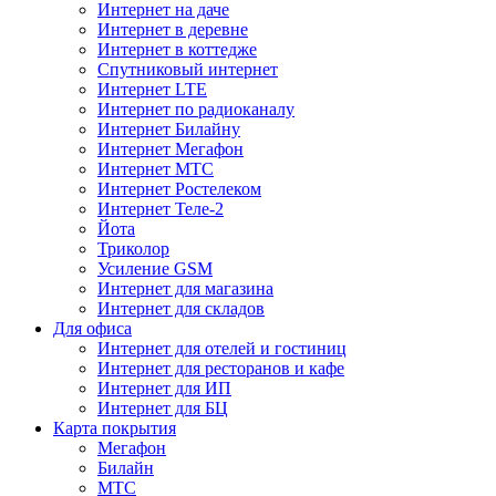
Интернет на даче
Интернет в деревне
Интернет в коттедже
Спутниковый интернет
Интернет LTE
Интернет по радиоканалу
Интернет Билайну
Интернет Мегафон
Интернет МТС
Интернет Ростелеком
Интернет Теле-2
Йота
Триколор
Усиление GSM
Интернет для магазина
Интернет для складов
Для офиса
Интернет для отелей и гостиниц
Интернет для ресторанов и кафе
Интернет для ИП
Интернет для БЦ
Карта покрытия
Мегафон
Билайн
МТС