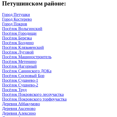
Петушинском районе:
Город Петушки
Город Костерево
Город Покров
Посёлок Вольгинский
Посёлок Городищи
Посёлок Березка
Посёлок Болдино
Посёлок Клязьменский
Посёлок Луговой
Посёлок Машиностроитель
Посёлок Метенино
Посёлок Нагорный
Посёлок Санинского ДОКа
Посёлок Сосновый Бор
Посёлок Сушнево-1
Посёлок Сушнево-2
Посёлок Труд
Посёлок Покровского лесоучастка
Посёлок Покровского торфоучастка
Деревня Аббакумово
Деревня Аксеново
Деревня Алексино