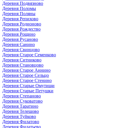
Деревня Подвязново
Деревня Поломы
Деревня Поляны
Деревня Репихово
Деревня Родионово
Деревня Рождество
Деревня Рощино
Деревня Русаново
Деревня Санино
Деревня Свинцово
Деревня Старое Семенково
Деревня Ситниково
Деревня Становцово
Деревня Старое Аннино
Деревня Старое Сельцо
Деревня Старое Стенино
Деревня Старые Омутищи
Деревня Старые Петушки
Деревня Степаново
Деревня Суковатово
Деревня Таратино
Деревня Телешово
Деревня Туйково
Деревня Филатово
Деревня Филатьево