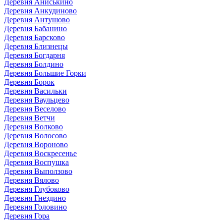
Деревня Аниськино
Деревня Анкудиново
Деревня Антушово
Деревня Бабанино
Деревня Барсково
Деревня Близнецы
Деревня Богдарня
Деревня Болдино
Деревня Большие Горки
Деревня Борок
Деревня Васильки
Деревня Ваульцево
Деревня Веселово
Деревня Ветчи
Деревня Волково
Деревня Волосово
Деревня Вороново
Деревня Воскресенье
Деревня Воспушка
Деревня Выползово
Деревня Вялово
Деревня Глубоково
Деревня Гнездино
Деревня Головино
Деревня Гора