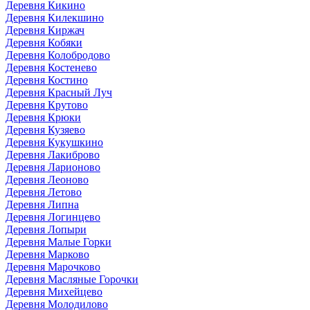
Деревня Кикино
Деревня Килекшино
Деревня Киржач
Деревня Кобяки
Деревня Колобродово
Деревня Костенево
Деревня Костино
Деревня Красный Луч
Деревня Крутово
Деревня Крюки
Деревня Кузяево
Деревня Кукушкино
Деревня Лакиброво
Деревня Ларионово
Деревня Леоново
Деревня Летово
Деревня Липна
Деревня Логинцево
Деревня Лопыри
Деревня Малые Горки
Деревня Марково
Деревня Марочково
Деревня Масляные Горочки
Деревня Михейцево
Деревня Молодилово