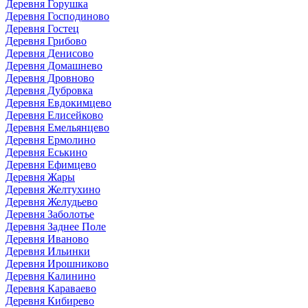
Деревня Горушка
Деревня Господиново
Деревня Гостец
Деревня Грибово
Деревня Денисово
Деревня Домашнево
Деревня Дровново
Деревня Дубровка
Деревня Евдокимцево
Деревня Елисейково
Деревня Емельянцево
Деревня Ермолино
Деревня Еськино
Деревня Ефимцево
Деревня Жары
Деревня Желтухино
Деревня Желудьево
Деревня Заболотье
Деревня Заднее Поле
Деревня Иваново
Деревня Ильинки
Деревня Ирошниково
Деревня Калинино
Деревня Караваево
Деревня Кибирево