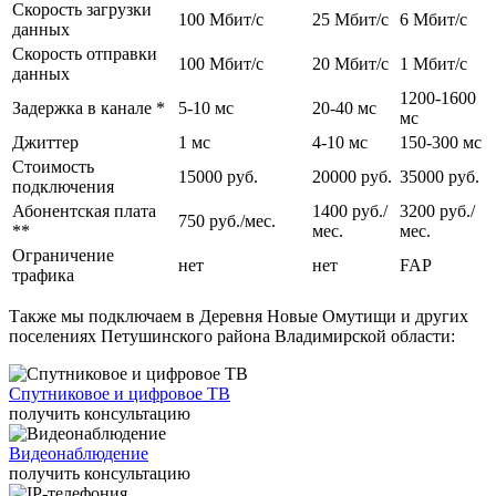
различные варианты тарифных планов с возможностью выбора
Скорость загрузки
100 Мбит/c
25 Мбит/c
6 Мбит/c
скорости на выгодных условиях. Вне зависимости от тарифа заказчики
данных
получают надежное, стабильное соединение без ограничений по
Скорость отправки
трафику и могут выходить в интернет с любого домашнего
100 Мбит/c
20 Мбит/c
1 Мбит/c
данных
устройства: планшета, смартфона, ноутбука, стационарного
1200-1600
компьютера.
Задержка в канале *
5-10 мс
20-40 мс
мс
Возможна установка цифрового и спутникового телевидения с
Джиттер
1 мс
4-10 мс
150-300 мс
большим количеством цифровых каналов, организация удаленного
Стоимость
видеонаблюдения. Помимо этого live-telecom обеспечивает
15000 руб.
20000 руб.
35000 руб.
подключения
круглосуточную поддержку абонентов и оперативно решает
Абонентская плата
1400 руб./
3200 руб./
информационные и технические проблемы.
750 руб./мес.
**
мес.
мес.
Ограничение
нет
нет
FAP
трафика
Также мы подключаем в Деревня Новые Омутищи и других
поселениях Петушинского района Владимирской области:
Спутниковое и цифровое ТВ
получить консультацию
Видеонаблюдение
получить консультацию