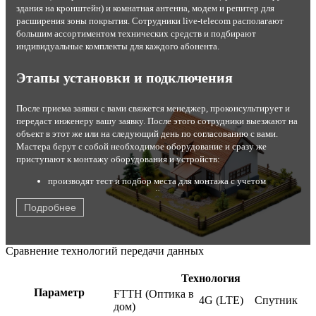
здания на кронштейн) и комнатная антенна, модем и репитер для
расширения зоны покрытия. Сотрудники live-telecom располагают
большим ассортиментом технических средств и подбирают
индивидуальные комплекты для каждого абонента.
Этапы установки и подключения
После приема заявки с вами свяжется менеджер, проконсультирует и
передаст инженеру вашу заявку. После этого сотрудники выезжают на
объект в этот же или на следующий день по согласованию с вами.
Мастера берут с собой необходимое оборудование и сразу же
приступают к монтажу оборудования и устройств:
производят тест и подбор места для монтажа с учетом
результатов теста и условий эксплуатации;
устанавливают комплект на стену или крышу;
Подробнее
настраивают максимальный прием сигнала от станции;
подключают роутер или модем с помощью кабеля USB;
кодируют канал от постороннего вмешательства;
Сравнение технологий передачи данных
производят тестирование работы оборудования в
присутствии заказчика.
Технология
После этого быстрый интернет со стабильным соединением готов к
Параметр
FTTH (Оптика в
4G (LTE)
Спутник
работе. Для абонентов с разными потребностями мы предлагаем
дом)