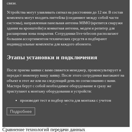
связи.
Устройства могут улавливать сигнал на расстоянии до 12 км. В состав
комплекта могут входить пигтейлы (соединяют между собой части
системы), направленная панельная антенна MIMO (крепится снаружи
здания на кронштейн) и комнатная антенна, модем и репитер для
расширения зоны покрытия. Сотрудники live-telecom располагают
большим ассортиментом технических средств и подбирают
индивидуальные комплекты для каждого абонента.
Этапы установки и подключения
После приема заявки с вами свяжется менеджер, проконсультирует и
передаст инженеру вашу заявку. После этого сотрудники выезжают на
объект в этот же или на следующий день по согласованию с вами.
Мастера берут с собой необходимое оборудование и сразу же
приступают к монтажу оборудования и устройств:
производят тест и подбор места для монтажа с учетом
результатов теста и условий эксплуатации;
устанавливают комплект на стену или крышу;
Подробнее
настраивают максимальный прием сигнала от станции;
подключают роутер или модем с помощью кабеля USB;
кодируют канал от постороннего вмешательства;
Сравнение технологий передачи данных