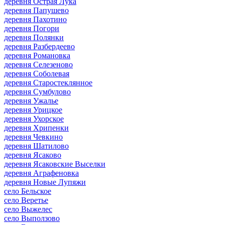
деревня Острая Лука
деревня Папушево
деревня Пахотино
деревня Погори
деревня Полянки
деревня Разбердеево
деревня Романовка
деревня Селезеново
деревня Соболевая
деревня Старостеклянное
деревня Сумбулово
деревня Ужалье
деревня Урицкое
деревня Ухорское
деревня Хрипенки
деревня Чевкино
деревня Шатилово
деревня Ясаково
деревня Ясаковские Выселки
деревня Аграфеновка
деревня Новые Лупяжи
село Бельское
село Веретье
село Выжелес
село Выползово