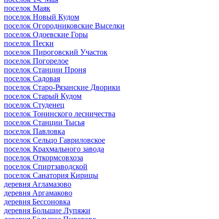
поселок Маяк
поселок Новый Кудом
поселок Огородниковские Выселки
поселок Одоевские Горы
поселок Пески
поселок Пироговский Участок
поселок Погорелое
поселок Станции Проня
поселок Садовая
поселок Старо-Рязанские Дворики
поселок Старый Кудом
поселок Студенец
поселок Тонинского лесничества
поселок Станции Тысья
поселок Павловка
поселок Сельцо Гавриловское
поселок Крахмального завода
поселок Откормсовхоза
поселок Спиртзаводской
поселок Санатория Кирицы
деревня Агламазово
деревня Аргамаково
деревня Бессоновка
деревня Большие Лупяжи