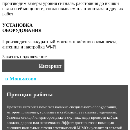
производим замеры уровня сигнала, расстояния до вышки
связи и её мощности, согласовываем план монтажа и других
работ
УСТАНОВКА
ОБОРУДОВАНИЯ
Производится аккуратный монтаж приёмного комплекта,
антенны и настройка Wi-Fi
Заказать подключение
Интернет
в Моньясово
Принцип работы
Провести интернет помогает наличие специального оборудования,
которое принимает, усиливает и стабилизирует сигнал с удаленных
базовых станций операторов даже в случаях, когда провести кабель
сложно, дорого или невозможно. Эффект достигается с помощью
внешних панельных антенн с технологией MIMO и усилителя сотовой