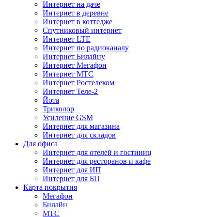
Интернет на даче
Интернет в деревне
Интернет в коттедже
Спутниковый интернет
Интернет LTE
Интернет по радиоканалу
Интернет Билайну
Интернет Мегафон
Интернет МТС
Интернет Ростелеком
Интернет Теле-2
Йота
Триколор
Усиление GSM
Интернет для магазина
Интернет для складов
Для офиса
Интернет для отелей и гостиниц
Интернет для ресторанов и кафе
Интернет для ИП
Интернет для БЦ
Карта покрытия
Мегафон
Билайн
МТС