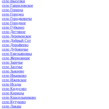
село Выселки
село Гавриловское
село Горицы
село Городец
село Городковичи
село Городное
село Губкино
село Дегтяное
село Деревенское
село Добрый Сот
село Дорофеево
село Дубовичье
село Емельяновка
село Жерновище
село Заречье
село Засечье
село Зыкеево
село Иванково
село Ижевское
село Исады
село Кидусово
село Кирицы
село Красильниково
село Кутуково
село Лакаш