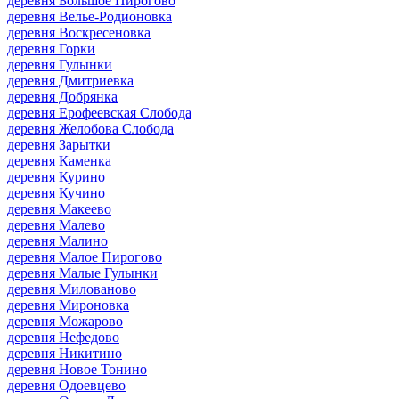
деревня Большое Пирогово
деревня Велье-Родионовка
деревня Воскресеновка
деревня Горки
деревня Гулынки
деревня Дмитриевка
деревня Добрянка
деревня Ерофеевская Слобода
деревня Желобова Слобода
деревня Зарытки
деревня Каменка
деревня Курино
деревня Кучино
деревня Макеево
деревня Малево
деревня Малино
деревня Малое Пирогово
деревня Малые Гулынки
деревня Милованово
деревня Мироновка
деревня Можарово
деревня Нефедово
деревня Никитино
деревня Новое Тонино
деревня Одоевцево