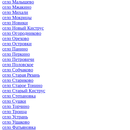
село Малышево
село Мжакино
село Михали
село Мокрицы
село Новики
село Новый Киструс
село Огородниково
село Орехово
село Островки
село Панино
село Перкино
село Петровичи
село Половское
село Собчаково
село Старая Рязань
село Стариково
село Старое Тонино
село Старый Киструс
село Степановка
село Сушки
село Торчино
село Троица
село Устрань
село Ушаково
село Фатьяновка