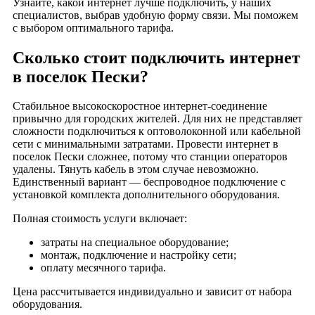
Узнайте, какой интернет лучше подключить, у наших
село Исады
специалистов, выбрав удобную форму связи. Мы поможем
с выбором оптимального тарифа.
село Кидусово
село Кирицы
Сколько стоит подключить интернет
село Красильниково
в поселок Пески?
село Кутуково
село Лакаш
Стабильное высокоскоростное интернет-соединение
привычно для городских жителей. Для них не представляет
село Малышево
сложности подключиться к оптоволоконной или кабельной
село Мжакино
сети с минимальными затратами. Провести интернет в
поселок Пески сложнее, потому что станции операторов
село Михали
удалены. Тянуть кабель в этом случае невозможно.
село Мокрицы
Единственный вариант — беспроводное подключение с
установкой комплекта дополнительного оборудования.
село Новики
село Новый Киструс
Полная стоимость услуги включает:
село Огородниково
затраты на специальное оборудование;
село Орехово
монтаж, подключение и настройку сети;
оплату месячного тарифа.
село Островки
село Панино
Цена рассчитывается индивидуально и зависит от набора
оборудования.
село Перкино