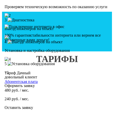
Проверяем техническую возможность по оказанию услуги
3
Выезд инженеров на объект
100% гарантия
стабильности интернета
или вернем все
уплаченные вами деньги!
4
Установка и настройка оборудования
ТАРИФЫ
5
+1
Тариф Дачный
довольный клиент
Абонентская плата
Оформить заявку
480
руб. / мес.
240
руб. / мес.
Оставить заявку