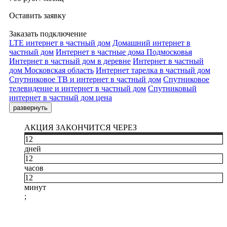
Оставить заявку
Заказать подключение
LTE интернет в частный дом
Домашний интернет в
частный дом
Интернет в частные дома Подмосковья
Интернет в частный дом в деревне
Интернет в частный
дом Московская область
Интернет тарелка в частный дом
Спутниковое ТВ и интернет в частный дом
Спутниковое
телевидение и интернет в частный дом
Спутниковый
интернет в частный дом цена
развернуть
АКЦИЯ ЗАКОНЧИТСЯ ЧЕРЕЗ
12
дней
12
часов
12
минут
;