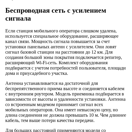
деревня Старостеклянное
Беспроводная сеть с усилением
деревня Сумбулово
сигнала
деревня Ужалье
деревня Урицкое
Если станция мобильного оператора слишком удалена,
деревня Ухорское
используется специальное оборудование, расширяющее
деревня Хрипенки
канал связи. Мощность сигнала повышается за счет
установки панельных антенн с усилителем. Они ловят
деревня Чевкино
сигнал базовой станции на расстоянии до 12 км. Для
деревня Шатилово
создания большой зоны покрытия подключается репитер,
расширяющий Wi-Fi-сеть. Комплект оборудования
деревня Ясаково
подбирается с учетом потребностей пользователя, площади
деревня Ясаковские Выселки
дома и приусадебного участка.
деревня Аграфеновка
Антенна устанавливается на достаточной для
деревня Новые Лупяжи
беспрепятственного приема высоте и соединяется кабелем
село Бельское
с внутренним роутером. Модель приемника подбирается в
зависимости от высоты и удаленности установки. Антенна
село Веретье
со встроенным модемом принимает сигнал всех
село Выжелес
мобильных операторов. Она имеет невысокую цену, но
длина соединения не должна превышать 10 м. Чем длиннее
село Выползово
кабель, тем выше потери качества передачи.
село Выселки
Для больших расстояний применяются модели со
село Гавриловское