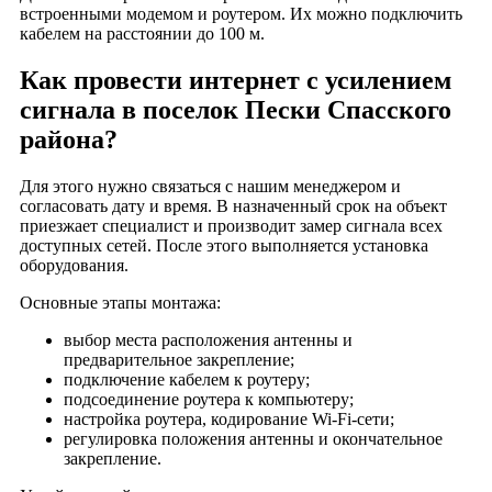
встроенными модемом и роутером. Их можно подключить
село Горицы
кабелем на расстоянии до 100 м.
село Городец
Как провести интернет с усилением
село Городковичи
сигнала в поселок Пески Спасского
село Городное
района?
село Губкино
село Дегтяное
Для этого нужно связаться с нашим менеджером и
село Деревенское
согласовать дату и время. В назначенный срок на объект
приезжает специалист и производит замер сигнала всех
село Добрый Сот
доступных сетей. После этого выполняется установка
село Дорофеево
оборудования.
село Дубовичье
Основные этапы монтажа:
село Емельяновка
выбор места расположения антенны и
село Жерновище
предварительное закрепление;
село Заречье
подключение кабелем к роутеру;
подсоединение роутера к компьютеру;
село Засечье
настройка роутера, кодирование Wi-Fi-сети;
село Зыкеево
регулировка положения антенны и окончательное
село Иванково
закрепление.
село Ижевское