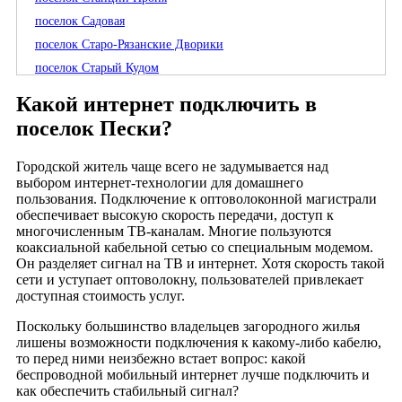
поселок Садовая
поселок Старо-Рязанские Дворики
поселок Старый Кудом
поселок Студенец
Какой интернет подключить в
поселок Тонинского лесничества
поселок Пески?
поселок Станции Тысья
поселок Павловка
Городской житель чаще всего не задумывается над
выбором интернет-технологии для домашнего
поселок Сельцо Гавриловское
пользования. Подключение к оптоволоконной магистрали
поселок Крахмального завода
обеспечивает высокую скорость передачи, доступ к
многочисленным ТВ-каналам. Многие пользуются
поселок Откормсовхоза
коаксиальной кабельной сетью со специальным модемом.
поселок Спиртзаводской
Он разделяет сигнал на ТВ и интернет. Хотя скорость такой
поселок Санатория Кирицы
сети и уступает оптоволокну, пользователей привлекает
доступная стоимость услуг.
деревня Агламазово
деревня Аргамаково
Поскольку большинство владельцев загородного жилья
лишены возможности подключения к какому-либо кабелю,
деревня Бессоновка
то перед ними неизбежно встает вопрос: какой
деревня Большие Лупяжи
беспроводной мобильный интернет лучше подключить и
как обеспечить стабильный сигнал?
деревня Большое Пирогово