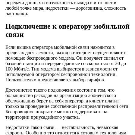
передачи данных и возможность выхода в интернет в
деревня Моньясово
любой точке мира, недостатки — дороговизна, сложность
деревня Милованово
настройки.
деревня Мироновка
Подключение к оператору мобильной
деревня Можарово
связи
деревня Нефедово
деревня Никитино
Если вышка оператора мобильной связи находится в
деревня Новое Тонино
пределах досягаемости, выход в интернет осуществляют с
помощью беспроводного модема. Он получает сигнал от
деревня Одоевцево
базовой станции и передает данные со скоростью от 20 до
деревня Острая Лука
100 Мбит/с. Тип модема выбирается в зависимости от
деревня Папушево
используемой оператором беспроводной технологии.
Пользователям предоставляется выбор тарифов.
деревня Пахотино
деревня Погори
Достоинство такого подключения состоит в том, что
большинство расходов на организацию абонентского
деревня Полянки
обслуживания берет на себя оператор, а клиент платит
деревня Разбердеево
только за проведение собственной распределительной сети.
Беспроводное покрытие можно поддерживать на
деревня Романовка
территории приусадебного участка.
деревня Селезеново
Недостатки такой связи — нестабильность, невысокая
деревня Соболевая
скорость. Особенно это относится к сотовым технологиям.