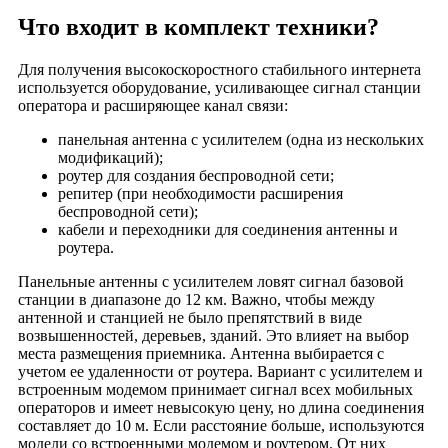
село Петровичи
Что входит в комплект техники?
село Половское
село Собчаково
Для получения высокоскоростного стабильного интернета
используется оборудование, усиливающее сигнал станции
село Старая Рязань
оператора и расширяющее канал связи:
село Стариково
панельная антенна с усилителем (одна из нескольких
село Старое Тонино
модификаций);
село Старый Киструс
роутер для создания беспроводной сети;
репитер (при необходимости расширения
село Степановка
беспроводной сети);
село Сушки
кабели и переходники для соединения антенны и
роутера.
село Торчино
село Троица
Панельные антенны с усилителем ловят сигнал базовой
станции в диапазоне до 12 км. Важно, чтобы между
село Устрань
антенной и станцией не было препятствий в виде
село Ушаково
возвышенностей, деревьев, зданий. Это влияет на выбор
село Фатьяновка
места размещения приемника. Антенна выбирается с
учетом ее удаленности от роутера. Вариант с усилителем и
село Федотьево
встроенным модемом принимает сигнал всех мобильных
село Шатрище
операторов и имеет невысокую цену, но длина соединения
составляет до 10 м. Если расстояние больше, используются
село Ярустово
модели со встроенными модемом и роутером. От них