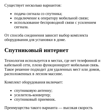
деревня Велье-Родионовка
Существует несколько вариантов:
деревня Воскресеновка
подача сигнала со спутника;
деревня Горки
подключение к оператору мобильной связи;
использование беспроводной связи с усилением
деревня Гулынки
сигнала.
деревня Дмитриевка
От способа соединения зависит выбор комплекта
деревня Добрянка
оборудования для установки в доме.
деревня Ерофеевская Слобода
Спутниковый интернет
деревня Желобова Слобода
деревня Зарытки
Технология используется в местах, где нет телефонной и
деревня Каменка
кабельной сети, плохо функционирует мобильная связь.
деревня Курино
Такое решение подходит для удаленных мест или домов,
расположенных в лесном массиве.
деревня Кучино
деревня Макеево
Комплект оборудования включает:
деревня Малево
спутниковую антенну;
деревня Малино
усилитель-конвертер;
спутниковый приемник.
деревня Малое Пирогово
деревня Малые Гулынки
Преимущества такого варианта — высокая скорость