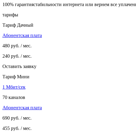
100% гарантия
стабильности интернета
или вернем все уплачен
тарифы
Тариф Дачный
Абонентская плата
480
руб. / мес.
240
руб. / мес.
Оставить заявку
Тариф Мини
1 Мбит/сек
70 каналов
Абонентская плата
690
руб. / мес.
455
руб. / мес.