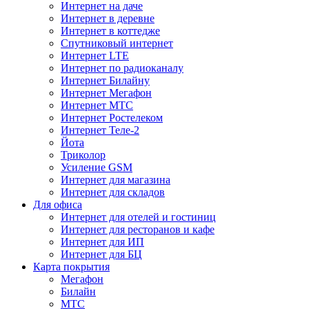
Интернет на даче
Интернет в деревне
Интернет в коттедже
Спутниковый интернет
Интернет LTE
Интернет по радиоканалу
Интернет Билайну
Интернет Мегафон
Интернет МТС
Интернет Ростелеком
Интернет Теле-2
Йота
Триколор
Усиление GSM
Интернет для магазина
Интернет для складов
Для офиса
Интернет для отелей и гостиниц
Интернет для ресторанов и кафе
Интернет для ИП
Интернет для БЦ
Карта покрытия
Мегафон
Билайн
МТС