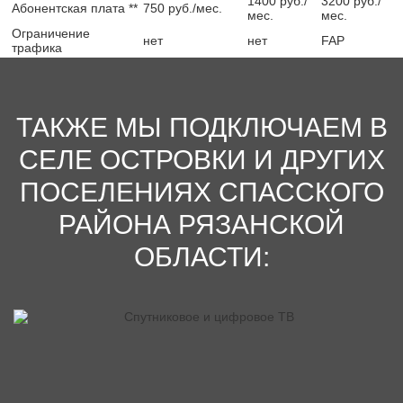
1400 руб./
3200 руб./
Абонентская плата **
750 руб./мес.
видеонаблюдения. Помимо этого live-telecom обеспечивает
мес.
мес.
круглосуточную поддержку абонентов и оперативно решает
Ограничение
нет
нет
FAP
информационные и технические проблемы.
трафика
ТАКЖЕ МЫ ПОДКЛЮЧАЕМ В
СЕЛЕ ОСТРОВКИ И ДРУГИХ
ПОСЕЛЕНИЯХ СПАССКОГО
РАЙОНА РЯЗАНСКОЙ
ОБЛАСТИ: