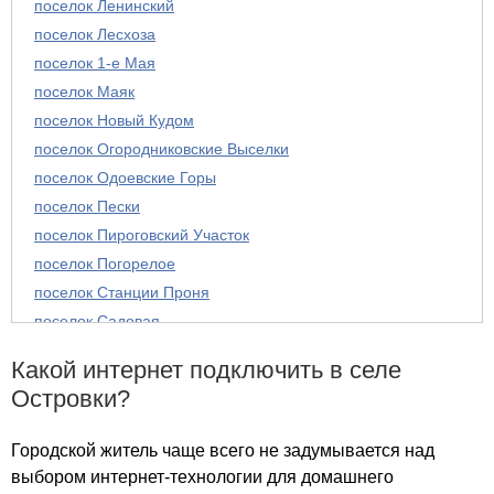
поселок Ленинский
поселок Лесхоза
поселок 1-е Мая
поселок Маяк
поселок Новый Кудом
поселок Огородниковские Выселки
поселок Одоевские Горы
поселок Пески
поселок Пироговский Участок
поселок Погорелое
поселок Станции Проня
поселок Садовая
поселок Старо-Рязанские Дворики
Какой интернет подключить в селе
поселок Старый Кудом
Островки?
поселок Студенец
поселок Тонинского лесничества
Городской житель чаще всего не задумывается над
поселок Станции Тысья
выбором интернет-технологии для домашнего
поселок Павловка