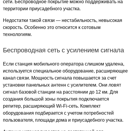
сети. Беспроводное покрытие можно поддерживать на
деревня Шатилово
территории приусадебного участка.
деревня Ясаково
деревня Ясаковские Выселки
Недостатки такой связи — нестабильность, невысокая
деревня Аграфеновка
скорость. Особенно это относится к сотовым
деревня Новые Лупяжи
технологиям.
село Бельское
село Веретье
Беспроводная сеть с усилением сигнала
село Выжелес
село Выползово
Если станция мобильного оператора слишком удалена,
село Выселки
используется специальное оборудование, расширяющее
канал связи. Мощность сигнала повышается за счет
село Гавриловское
установки панельных антенн с усилителем. Они ловят
село Горицы
сигнал базовой станции на расстоянии до 12 км. Для
село Городец
создания большой зоны покрытия подключается
село Городковичи
репитер, расширяющий Wi-Fi-сеть. Комплект
село Городное
оборудования подбирается с учетом потребностей
село Губкино
пользователя, площади дома и приусадебного участка.
село Дегтяное