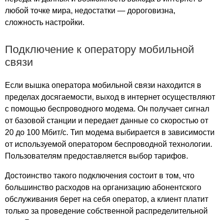
деревня Одоевцево
любой точке мира, недостатки — дороговизна,
деревня Острая Лука
сложность настройки.
деревня Папушево
деревня Пахотино
Подключение к оператору мобильной
деревня Погори
связи
деревня Полянки
деревня Разбердеево
Если вышка оператора мобильной связи находится в
деревня Романовка
пределах досягаемости, выход в интернет осуществляют
с помощью беспроводного модема. Он получает сигнал
деревня Селезеново
от базовой станции и передает данные со скоростью от
деревня Соболевая
20 до 100 Мбит/с. Тип модема выбирается в зависимости
деревня Старостеклянное
от используемой оператором беспроводной технологии.
деревня Сумбулово
Пользователям предоставляется выбор тарифов.
деревня Ужалье
деревня Урицкое
Достоинство такого подключения состоит в том, что
деревня Ухорское
большинство расходов на организацию абонентского
деревня Хрипенки
обслуживания берет на себя оператор, а клиент платит
только за проведение собственной распределительной
деревня Чевкино