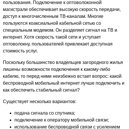
пользования. Подключение к оптоволоконной
поселок Сельцо Гавриловское
магистрали обеспечивает высокую скорость передачи,
поселок Крахмального завода
доступ к многочисленным ТВ-каналам. Многие
поселок Откормсовхоза
пользуются коаксиальной кабельной сетью со
поселок Спиртзаводской
специальным модемом. Он разделяет сигнал на ТВ и
интернет. Хотя скорость такой сети и уступает
поселок Санатория Кирицы
оптоволокну, пользователей привлекает доступная
деревня Агламазово
стоимость услуг.
деревня Аргамаково
деревня Бессоновка
Поскольку большинство владельцев загородного жилья
деревня Большие Лупяжи
лишены возможности подключения к какому-либо
деревня Большое Пирогово
кабелю, то перед ними неизбежно встает вопрос: какой
деревня Велье-Родионовка
беспроводной мобильный интернет лучше подключить и
деревня Воскресеновка
как обеспечить стабильный сигнал?
деревня Горки
Существует несколько вариантов:
деревня Гулынки
деревня Дмитриевка
подача сигнала со спутника;
деревня Добрянка
подключение к оператору мобильной связи;
использование беспроводной связи с усилением
деревня Ерофеевская Слобода