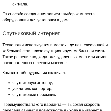
сигнала.
деревня Желобова Слобода
деревня Зарытки
От способа соединения зависит выбор комплекта
деревня Каменка
оборудования для установки в доме.
деревня Курино
деревня Кучино
Спутниковый интернет
деревня Макеево
деревня Малево
Технология используется в местах, где нет телефонной и
деревня Малино
кабельной сети, плохо функционирует мобильная связь.
деревня Малое Пирогово
Такое решение подходит для удаленных мест или домов,
расположенных в лесном массиве.
деревня Малые Гулынки
деревня Моньясово
Комплект оборудования включает:
деревня Милованово
деревня Мироновка
спутниковую антенну;
деревня Можарово
усилитель-конвертер;
спутниковый приемник.
деревня Нефедово
деревня Никитино
Преимущества такого варианта — высокая скорость
деревня Новое Тонино
передачи данных и возможность выхода в интернет в