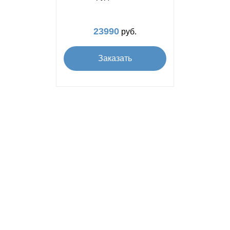
23990
руб.
Заказать
Подключаем интернет по всей
Рязанской области!
Ухоловский район
Чучковский район
Шацкий район
Шиловский район