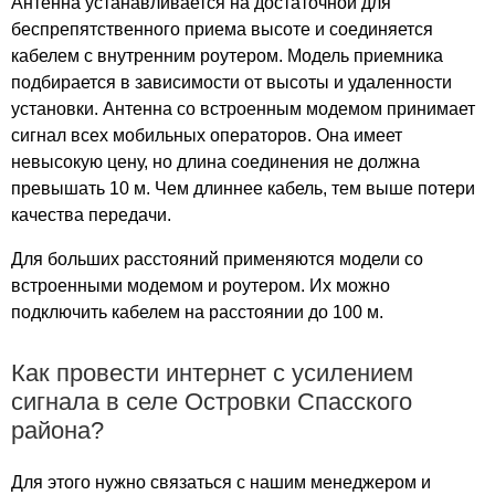
село Деревенское
Антенна устанавливается на достаточной для
беспрепятственного приема высоте и соединяется
село Добрый Сот
кабелем с внутренним роутером. Модель приемника
село Дорофеево
подбирается в зависимости от высоты и удаленности
село Дубовичье
установки. Антенна со встроенным модемом принимает
село Емельяновка
сигнал всех мобильных операторов. Она имеет
село Жерновище
невысокую цену, но длина соединения не должна
село Заречье
превышать 10 м. Чем длиннее кабель, тем выше потери
село Засечье
качества передачи.
село Зыкеево
Для больших расстояний применяются модели со
село Иванково
встроенными модемом и роутером. Их можно
село Ижевское
подключить кабелем на расстоянии до 100 м.
село Исады
село Кидусово
Как провести интернет с усилением
село Кирицы
сигнала в селе Островки Спасского
село Красильниково
района?
село Кутуково
село Лакаш
Для этого нужно связаться с нашим менеджером и
село Малышево