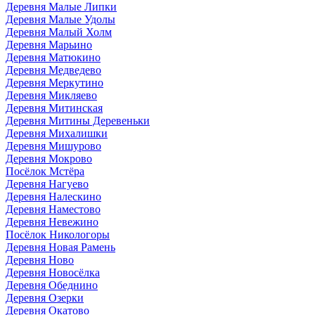
Деревня Малые Липки
Деревня Малые Удолы
Деревня Малый Холм
Деревня Марьино
Деревня Матюкино
Деревня Медведево
Деревня Меркутино
Деревня Микляево
Деревня Митинская
Деревня Митины Деревеньки
Деревня Михалишки
Деревня Мишурово
Деревня Мокрово
Посёлок Мстёра
Деревня Нагуево
Деревня Налескино
Деревня Наместово
Деревня Невежино
Посёлок Никологоры
Деревня Новая Рамень
Деревня Ново
Деревня Новосёлка
Деревня Обеднино
Деревня Озерки
Деревня Окатово