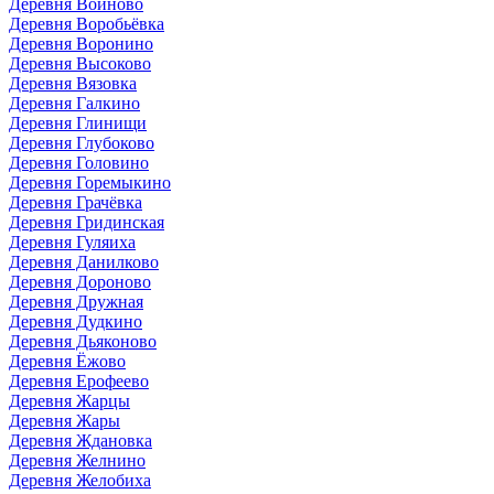
Деревня Войново
Деревня Воробьёвка
Деревня Воронино
Деревня Высоково
Деревня Вязовка
Деревня Галкино
Деревня Глинищи
Деревня Глубоково
Деревня Головино
Деревня Горемыкино
Деревня Грачёвка
Деревня Гридинская
Деревня Гуляиха
Деревня Данилково
Деревня Дороново
Деревня Дружная
Деревня Дудкино
Деревня Дьяконово
Деревня Ёжово
Деревня Ерофеево
Деревня Жарцы
Деревня Жары
Деревня Ждановка
Деревня Желнино
Деревня Желобиха