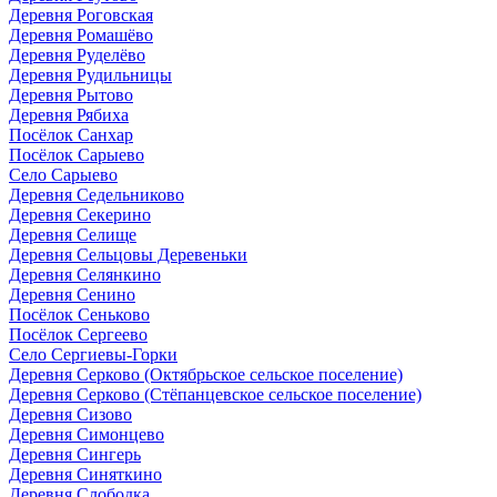
Деревня Роговская
Деревня Ромашёво
Деревня Руделёво
Деревня Рудильницы
Деревня Рытово
Деревня Рябиха
Посёлок Санхар
Посёлок Сарыево
Село Сарыево
Деревня Седельниково
Деревня Секерино
Деревня Селище
Деревня Сельцовы Деревеньки
Деревня Селянкино
Деревня Сенино
Посёлок Сеньково
Посёлок Сергеево
Село Сергиевы-Горки
Деревня Серково (Октябрьское сельское поселение)
Деревня Серково (Стёпанцевское сельское поселение)
Деревня Сизово
Деревня Симонцево
Деревня Сингерь
Деревня Синяткино
Деревня Слободка