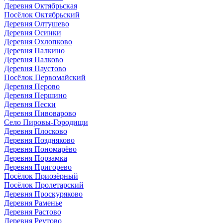
Деревня Октябрьская
Посёлок Октябрьский
Деревня Олтушево
Деревня Осинки
Деревня Охлопково
Деревня Палкино
Деревня Палково
Деревня Паустово
Посёлок Первомайский
Деревня Перово
Деревня Першино
Деревня Пески
Деревня Пивоварово
Село Пировы-Городищи
Деревня Плосково
Деревня Поздняково
Деревня Пономарёво
Деревня Порзамка
Деревня Пригорево
Посёлок Приозёрный
Посёлок Пролетарский
Деревня Проскуряково
Деревня Раменье
Деревня Растово
Деревня Реутово