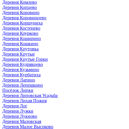
Деревня Комлево
Деревня Копцево
Деревня Коровино
Деревня Коровинцево
Деревня Коршуниха
Деревня Костенево
Деревня Коурково
Деревня Коширино
Деревня Кошкино
Деревня Крутовка
Деревня Крутые
Деревня Крутые Горки
Деревня Кудрявцево
Деревня Кузьмино
Деревня Курбатиха
Деревня Лапино
Деревня Лепешкино
Посёлок Липки
Деревня Липовская Усадьба
Деревня Лихая Пожня
Деревня Лог
Деревня Лужки
Деревня Лукново
Деревня Маловская
Деревня Малое Высоково