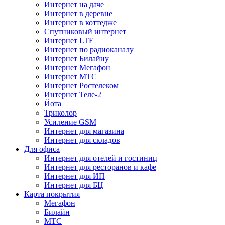
Интернет на даче
Интернет в деревне
Интернет в коттедже
Спутниковый интернет
Интернет LTE
Интернет по радиоканалу
Интернет Билайну
Интернет Мегафон
Интернет МТС
Интернет Ростелеком
Интернет Теле-2
Йота
Триколор
Усиление GSM
Интернет для магазина
Интернет для складов
Для офиса
Интернет для отелей и гостиниц
Интернет для ресторанов и кафе
Интернет для ИП
Интернет для БЦ
Карта покрытия
Мегафон
Билайн
МТС