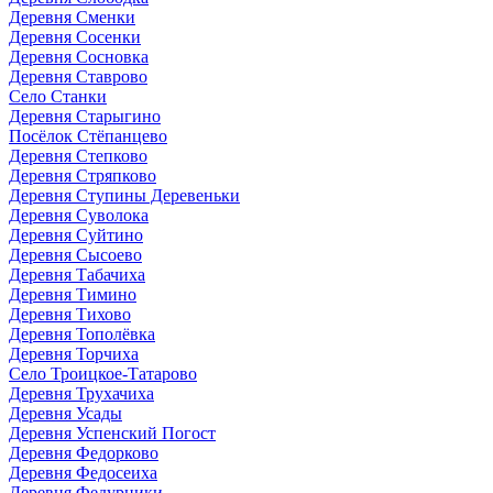
Деревня Сменки
Деревня Сосенки
Деревня Сосновка
Деревня Ставрово
Село Станки
Деревня Старыгино
Посёлок Стёпанцево
Деревня Степково
Деревня Стряпково
Деревня Ступины Деревеньки
Деревня Суволока
Деревня Суйтино
Деревня Сысоево
Деревня Табачиха
Деревня Тимино
Деревня Тихово
Деревня Тополёвка
Деревня Торчиха
Село Троицкое-Татарово
Деревня Трухачиха
Деревня Усады
Деревня Успенский Погост
Деревня Федорково
Деревня Федосеиха
Деревня Федурники