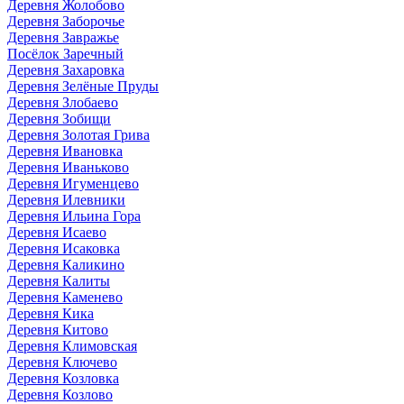
Деревня Жолобово
Деревня Заборочье
Деревня Завражье
Посёлок Заречный
Деревня Захаровка
Деревня Зелёные Пруды
Деревня Злобаево
Деревня Зобищи
Деревня Золотая Грива
Деревня Ивановка
Деревня Иваньково
Деревня Игуменцево
Деревня Илевники
Деревня Ильина Гора
Деревня Исаево
Деревня Исаковка
Деревня Каликино
Деревня Калиты
Деревня Каменево
Деревня Кика
Деревня Китово
Деревня Климовская
Деревня Ключево
Деревня Козловка
Деревня Козлово