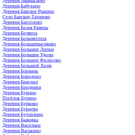
Деревня Афанасьево
Деревня Бабухино
Деревня Барское Рыкино
Село Барское-Татарово
Деревня Бахтолово
Деревня Белая Рамень
Деревня Беляиха
Деревня Болымотиха
Деревня Большевысоково
Деревня Большие Липки
Деревня Большие Удолы
Деревня Большое Филисово
Деревня Большой Холм
Деревня Борзынь
Деревня Бородино
Деревня Брагино
Деревня Бродники
Деревня Бурино
Посёлок Бурино
Деревня Бурково
Деревня Бурцево
Деревня Буторлино
Деревня Быковка
Деревня Васильки
Деревня Васькино