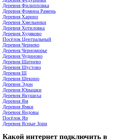
Деревня Филипповка
Деревня Фомина Рамень
Деревня Харино
Деревня Хмельники
Деревня Хотиловка
Деревня Худяково
Посёлок Центральный
Деревня Чернево
Деревня Черноморье
Деревня Чудиново
Деревня Шатнево
Деревня Шустово
Деревня Щ
Деревня Щекино
Деревня Эдон
Деревня Юрышки
Деревня Якушиха
Деревня Ям
Деревня Ямки
Деревня Яндовы
Посёлок Яр
Деревня Ясные Зори
Какой интернет подключить в