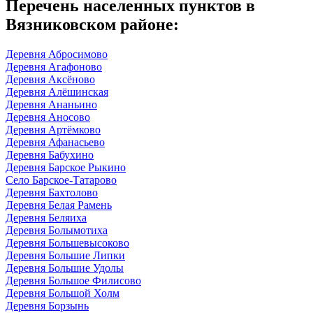
Перечень населенных пунктов в
Вязниковском районе:
Деревня Абросимово
Деревня Агафоново
Деревня Аксёново
Деревня Алёшинская
Деревня Ананьино
Деревня Аносово
Деревня Артёмково
Деревня Афанасьево
Деревня Бабухино
Деревня Барское Рыкино
Село Барское-Татарово
Деревня Бахтолово
Деревня Белая Рамень
Деревня Беляиха
Деревня Болымотиха
Деревня Большевысоково
Деревня Большие Липки
Деревня Большие Удолы
Деревня Большое Филисово
Деревня Большой Холм
Деревня Борзынь