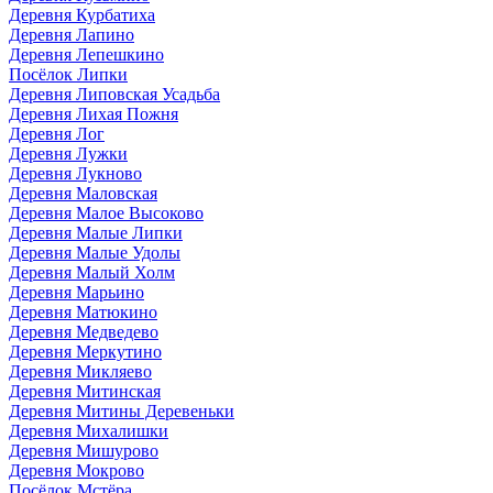
Деревня Курбатиха
Деревня Лапино
Деревня Лепешкино
Посёлок Липки
Деревня Липовская Усадьба
Деревня Лихая Пожня
Деревня Лог
Деревня Лужки
Деревня Лукново
Деревня Маловская
Деревня Малое Высоково
Деревня Малые Липки
Деревня Малые Удолы
Деревня Малый Холм
Деревня Марьино
Деревня Матюкино
Деревня Медведево
Деревня Меркутино
Деревня Микляево
Деревня Митинская
Деревня Митины Деревеньки
Деревня Михалишки
Деревня Мишурово
Деревня Мокрово
Посёлок Мстёра