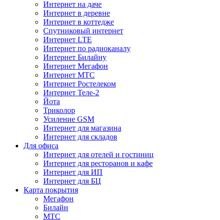
Интернет на даче
Интернет в деревне
Интернет в коттедже
Спутниковый интернет
Интернет LTE
Интернет по радиоканалу
Интернет Билайну
Интернет Мегафон
Интернет МТС
Интернет Ростелеком
Интернет Теле-2
Йота
Триколор
Усиление GSM
Интернет для магазина
Интернет для складов
Для офиса
Интернет для отелей и гостиниц
Интернет для ресторанов и кафе
Интернет для ИП
Интернет для БЦ
Карта покрытия
Мегафон
Билайн
МТС