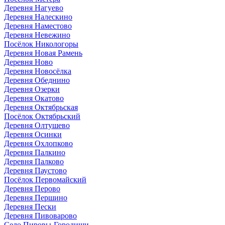
Деревня Нагуево
Деревня Налескино
Деревня Наместово
Деревня Невежино
Посёлок Никологоры
Деревня Новая Рамень
Деревня Ново
Деревня Новосёлка
Деревня Обеднино
Деревня Озерки
Деревня Окатово
Деревня Октябрьская
Посёлок Октябрьский
Деревня Олтушево
Деревня Осинки
Деревня Охлопково
Деревня Палкино
Деревня Палково
Деревня Паустово
Посёлок Первомайский
Деревня Перово
Деревня Першино
Деревня Пески
Деревня Пивоварово
Село Пировы-Городищи