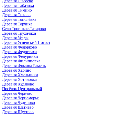
Деревня Сысоево
Деревня Табачиха
Деревня Тимино
Деревня Тихово
Деревня Тополёвка
Деревня Торчиха
Село Троицкое-Татарово
Деревня Трухачиха
Деревня Усады
Деревня Успенский Погост
Деревня Федорково
Деревня Федосеиха
Деревня Федурники
Деревня Филипповка
Деревня Фомина Рамень
Деревня Харино
Деревня Хмельники
Деревня Хотиловка
Деревня Худяково
Посёлок Центральный
Деревня Чернево
Деревня Черноморье
Деревня Чудиново
Деревня Шатнево
Деревня Шустово