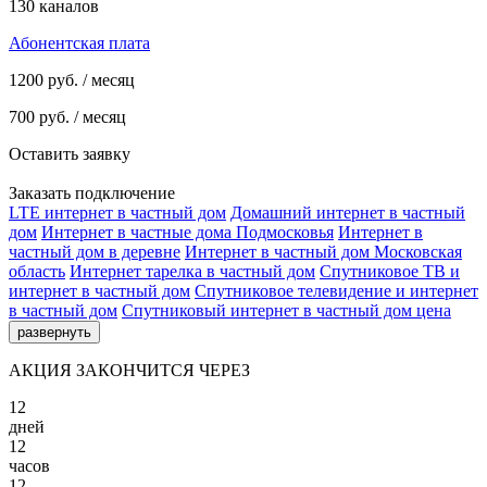
130 каналов
Абонентская плата
1200
руб. / месяц
700
руб. / месяц
Оставить заявку
Заказать подключение
LTE интернет в частный дом
Домашний интернет в частный
дом
Интернет в частные дома Подмосковья
Интернет в
частный дом в деревне
Интернет в частный дом Московская
область
Интернет тарелка в частный дом
Спутниковое ТВ и
интернет в частный дом
Спутниковое телевидение и интернет
в частный дом
Спутниковый интернет в частный дом цена
развернуть
АКЦИЯ ЗАКОНЧИТСЯ ЧЕРЕЗ
12
дней
12
часов
12