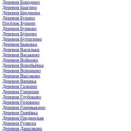
Деревня Бородино
Деревня Брагино
Деревня Бродники
Деревня Бурино
Посёлок Бурино
Деревня Бурково
Деревня Бурцево
Деревня Буторлино
Деревня Быковка
Деревня Васильки
Деревня Васькино
Деревня Войново
Деревня Воробьёвка
Деревня Воронино
Деревня Высоково
Деревня Вязовка
Деревня Галкино
Деревня Глинищи
Деревня Глубоково
Деревня Головино
Деревня Горемыкино
Деревня Грачёвка
Деревня Гридинская
Деревня Гуляиха
Деревня Данилково