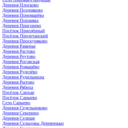
Деревня Плосково
Деревня Поздняково
Деревня Пономарёво
Деревня Порзамка
Деревня Пригорево
Посёлок Приозёрный
Посёлок Пролетарский
Деревня Проскуряково
Деревня Раменье
Деревня Растово
Деревня Реутово
Деревня Роговская
Деревня Ромашёво
Деревня Руделёво
Деревня Рудильницы
Деревня Рытово
Деревня Рябиха
Посёлок Санхар
Посёлок Сарыево
Село Сарыево
Деревня Седельниково
Деревня Секерино
Деревня Селище
Деревня Сельцовы Деревеньки