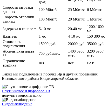
работе. Для абонентов с разными потребностями мы предлагаем
дом)
различные варианты тарифных планов с возможностью выбора
Скорость загрузки
100 Мбит/c
25 Мбит/c
6 Мбит/c
скорости на выгодных условиях. Вне зависимости от тарифа заказчики
данных
получают надежное, стабильное соединение без ограничений по
Скорость отправки
трафику и могут выходить в интернет с любого домашнего
100 Мбит/c
20 Мбит/c
1 Мбит/c
данных
устройства: планшета, смартфона, ноутбука, стационарного
1200-1600
компьютера.
Задержка в канале *
5-10 мс
20-40 мс
мс
Возможна установка цифрового и спутникового телевидения с
Джиттер
1 мс
4-10 мс
150-300 мс
большим количеством цифровых каналов, организация удаленного
Стоимость
видеонаблюдения. Помимо этого live-telecom обеспечивает
15000 руб.
20000 руб.
35000 руб.
подключения
круглосуточную поддержку абонентов и оперативно решает
Абонентская плата
1400 руб./
3200 руб./
информационные и технические проблемы.
750 руб./мес.
**
мес.
мес.
Ограничение
нет
нет
FAP
трафика
Также мы подключаем в посёлке Яр и других поселениях
Вязниковского района Владимирской области:
Спутниковое и цифровое ТВ
получить консультацию
Видеонаблюдение