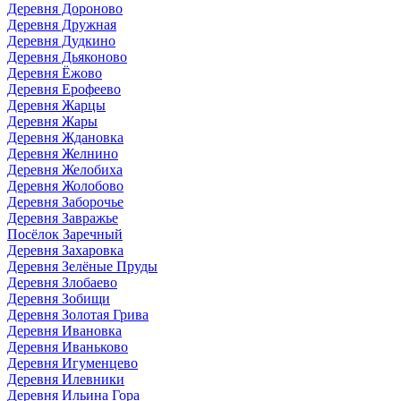
Деревня Дороново
Деревня Дружная
Деревня Дудкино
Деревня Дьяконово
Деревня Ёжово
Деревня Ерофеево
Деревня Жарцы
Деревня Жары
Деревня Ждановка
Деревня Желнино
Деревня Желобиха
Деревня Жолобово
Деревня Заборочье
Деревня Завражье
Посёлок Заречный
Деревня Захаровка
Деревня Зелёные Пруды
Деревня Злобаево
Деревня Зобищи
Деревня Золотая Грива
Деревня Ивановка
Деревня Иваньково
Деревня Игуменцево
Деревня Илевники
Деревня Ильина Гора