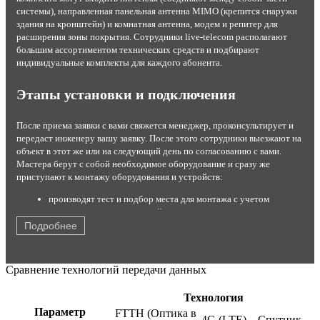
системы), направленная панельная антенна MIMO (крепится снаружи
здания на кронштейн) и комнатная антенна, модем и репитер для
расширения зоны покрытия. Сотрудники live-telecom располагают
большим ассортиментом технических средств и подбирают
индивидуальные комплекты для каждого абонента.
Этапы установки и подключения
После приема заявки с вами свяжется менеджер, проконсультирует и
передаст инженеру вашу заявку. После этого сотрудники выезжают на
объект в этот же или на следующий день по согласованию с вами.
Мастера берут с собой необходимое оборудование и сразу же
приступают к монтажу оборудования и устройств:
производят тест и подбор места для монтажа с учетом
результатов теста и условий эксплуатации;
устанавливают комплект на стену или крышу;
Подробнее
настраивают максимальный прием сигнала от станции;
подключают роутер или модем с помощью кабеля USB;
кодируют канал от постороннего вмешательства;
Сравнение технологий передачи данных
производят тестирование работы оборудования в
присутствии заказчика.
Технология
После этого быстрый интернет со стабильным соединением готов к
Параметр
FTTH (Оптика в
4G (LTE)
Спутник