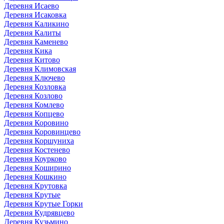
Деревня Исаево
Деревня Исаковка
Деревня Каликино
Деревня Калиты
Деревня Каменево
Деревня Кика
Деревня Китово
Деревня Климовская
Деревня Ключево
Деревня Козловка
Деревня Козлово
Деревня Комлево
Деревня Копцево
Деревня Коровино
Деревня Коровинцево
Деревня Коршуниха
Деревня Костенево
Деревня Коурково
Деревня Коширино
Деревня Кошкино
Деревня Крутовка
Деревня Крутые
Деревня Крутые Горки
Деревня Кудрявцево
Деревня Кузьмино