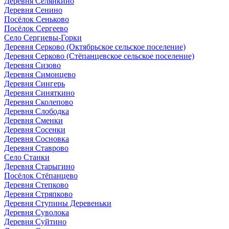
Деревня Селянкино
Деревня Сенино
Посёлок Сеньково
Посёлок Сергеево
Село Сергиевы-Горки
Деревня Серково (Октябрьское сельское поселение)
Деревня Серково (Стёпанцевское сельское поселение)
Деревня Сизово
Деревня Симонцево
Деревня Сингерь
Деревня Синяткино
Деревня Сколепово
Деревня Слободка
Деревня Сменки
Деревня Сосенки
Деревня Сосновка
Деревня Ставрово
Село Станки
Деревня Старыгино
Посёлок Стёпанцево
Деревня Степково
Деревня Стряпково
Деревня Ступины Деревеньки
Деревня Суволока
Деревня Суйтино