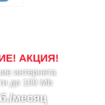
Е! АКЦИЯ!
ие интернета
ти до 100 Mb
б./месяц