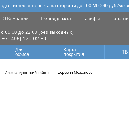
одключение интернета на скорости до 100 Mb 390 руб./мес
О Компании
Техподдержка
Тарифы
Гаранти
с 09:00 до 22:00 (без выходных)
+7 (495) 120-02-89
Для
Карта
ТВ
офиса
покрытия
деревня Межаково
Александровский район
оскоростной инте
Межаково Алексан