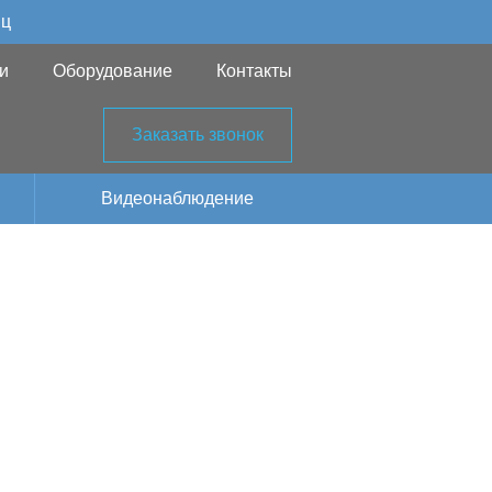
яц
и
Оборудование
Контакты
Заказать звонок
Видеонаблюдение
рнет в
дровского