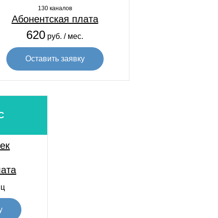
130 каналов
Абонентская плата
620
руб. / мес.
Оставить заявку
С
сек
лата
яц
у