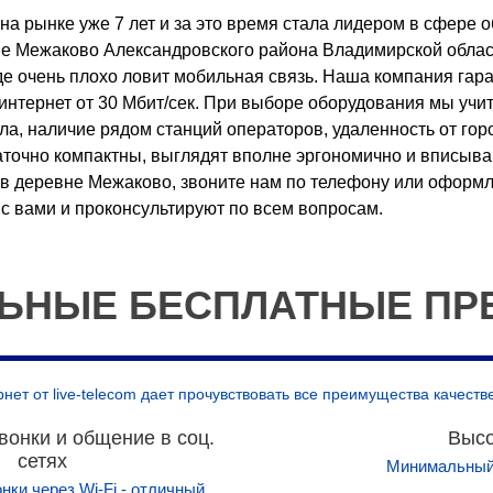
на рынке уже 7 лет и за это время стала лидером в сфере 
е Межаково Александровского района Владимирской облас
где очень плохо ловит мобильная связь. Наша компания гар
интернет от 30 Мбит/сек. При выборе оборудования мы учи
а, наличие рядом станций операторов, удаленность от горо
точно компактны, выглядят вполне эргономично и вписыва
в деревне Межаково, звоните нам по телефону или оформл
с вами и проконсультируют по всем вопросам.
ЬНЫЕ БЕСПЛАТНЫЕ ПР
т от live-telecom дает прочувствовать все преимущества качеств
вонки и общение в соц.
Высо
сетях
Минимальный 
нки через Wi-Fi - отличный