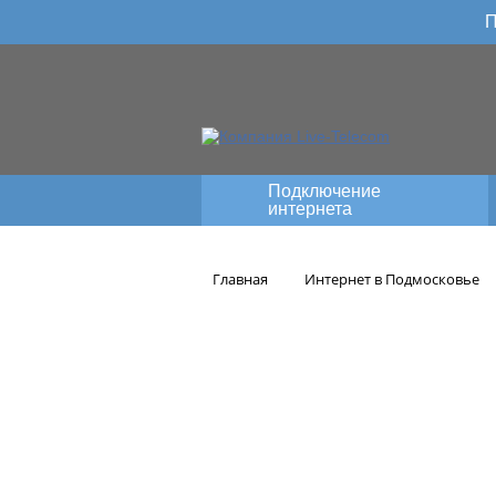
П
Подключение
интернета
Главная
Интернет в Подмосковье
Высок
деревне 