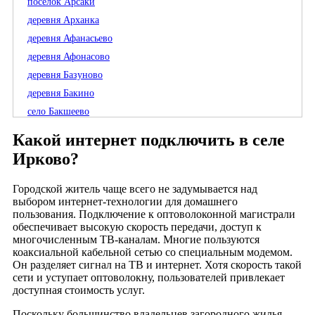
посёлок Арсаки
деревня Арханка
деревня Афанасьево
деревня Афонасово
деревня Базуново
деревня Бакино
село Бакшеево
посёлок Балакирево
Какой интернет подключить в селе
деревня Банево
Ирково?
деревня Башкино
деревня Бельтеевка
Городской житель чаще всего не задумывается над
выбором интернет-технологии для домашнего
деревня Березино
пользования. Подключение к оптоволоконной магистрали
деревня Большие Вёски
обеспечивает высокую скорость передачи, доступ к
многочисленным ТВ-каналам. Многие пользуются
село Большое Каринское
коаксиальной кабельной сетью со специальным модемом.
деревня Большое Маринкино
Он разделяет сигнал на ТВ и интернет. Хотя скорость такой
деревня Большое Михалёво
сети и уступает оптоволокну, пользователей привлекает
доступная стоимость услуг.
деревня Большое Шимоново
деревня Брыковы Горы
Поскольку большинство владельцев загородного жилья