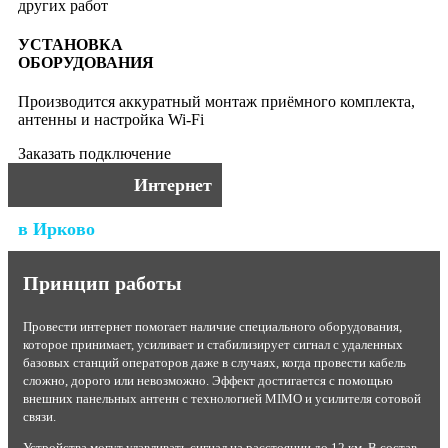
других работ
УСТАНОВКА
ОБОРУДОВАНИЯ
Производится аккуратный монтаж приёмного комплекта,
антенны и настройка Wi-Fi
Заказать подключение
Интернет
в Ирково
Принцип работы
Провести интернет помогает наличие специального оборудования,
которое принимает, усиливает и стабилизирует сигнал с удаленных
базовых станций операторов даже в случаях, когда провести кабель
сложно, дорого или невозможно. Эффект достигается с помощью
внешних панельных антенн с технологией MIMO и усилителя сотовой
связи.
Устройства могут улавливать сигнал на расстоянии до 12 км. В состав