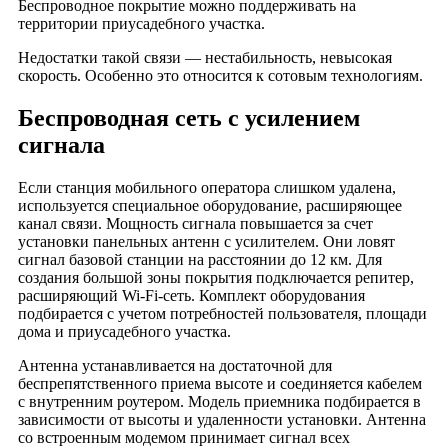
Беспроводное покрытие можно поддерживать на
деревня Долматово
территории приусадебного участка.
деревня Дубки
Недостатки такой связи — нестабильность, невысокая
деревня Дубна
скорость. Особенно это относится к сотовым технологиям.
деревня Дуденево
Беспроводная сеть с усилением
деревня Егорьевское
сигнала
деревня Еловки
деревня Елькино
Если станция мобильного оператора слишком удалена,
деревня Жабрево
используется специальное оборудование, расширяющее
канал связи. Мощность сигнала повышается за счет
деревня Жари
установки панельных антенн с усилителем. Они ловят
деревня Желнино
сигнал базовой станции на расстоянии до 12 км. Для
деревня Жуклино
создания большой зоны покрытия подключается репитер,
расширяющий Wi-Fi-сеть. Комплект оборудования
деревня Звягины Горы
подбирается с учетом потребностей пользователя, площади
деревня Зезевитово
дома и приусадебного участка.
деревня Зеленцино
Антенна устанавливается на достаточной для
село Зиновьево
беспрепятственного приема высоте и соединяется кабелем
с внутренним роутером. Модель приемника подбирается в
деревня Зубарево
зависимости от высоты и удаленности установки. Антенна
деревня Иваново-Соболево
со встроенным модемом принимает сигнал всех