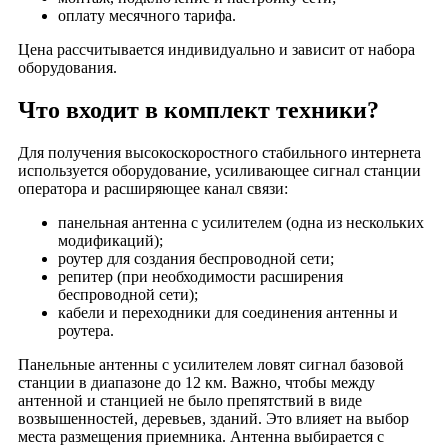
оплату месячного тарифа.
деревня Лукьянцево
Цена рассчитывается индивидуально и зависит от набора
деревня Лунёво
оборудования.
посёлок Луч
посёлок Маёвка
Что входит в комплект техники?
посёлок Майский
Для получения высокоскоростного стабильного интернета
деревня Малиново
используется оборудование, усиливающее сигнал станции
деревня Малое Каринское
оператора и расширяющее канал связи:
деревня Малое Маринкино
панельная антенна с усилителем (одна из нескольких
деревня Малое Михалёво
модификаций);
роутер для создания беспроводной сети;
деревня Малое Шимоново
репитер (при необходимости расширения
деревня Малые Вёски
беспроводной сети);
деревня Марёнкино
кабели и переходники для соединения антенны и
роутера.
деревня Марино
село Махра
Панельные антенны с усилителем ловят сигнал базовой
станции в диапазоне до 12 км. Важно, чтобы между
деревня Машково
антенной и станцией не было препятствий в виде
посёлок Маяк
возвышенностей, деревьев, зданий. Это влияет на выбор
места размещения приемника. Антенна выбирается с
деревня Межаково