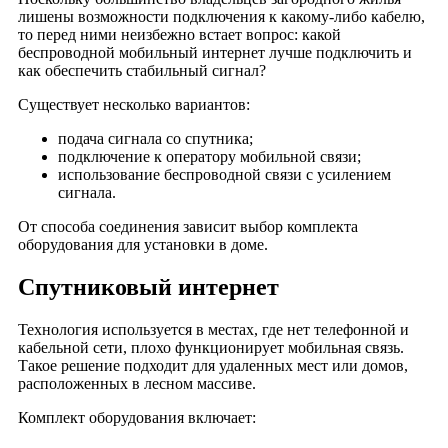
лишены возможности подключения к какому-либо кабелю,
деревня Бунаково
то перед ними неизбежно встает вопрос: какой
деревня Буньково
беспроводной мобильный интернет лучше подключить и
как обеспечить стабильный сигнал?
деревня Бухары
деревня Вашкино
Существует несколько вариантов:
деревня Ведево
подача сигнала со спутника;
деревня Вертягино
подключение к оператору мобильной связи;
использование беспроводной связи с усилением
деревня Вески
сигнала.
деревня Вишняково
От способа соединения зависит выбор комплекта
деревня Владимирово
оборудования для установки в доме.
деревня Володино
Спутниковый интернет
деревня Волохово
деревня Воскресенское
Технология используется в местах, где нет телефонной и
деревня Высоково
кабельной сети, плохо функционирует мобильная связь.
деревня Вязьмино
Такое решение подходит для удаленных мест или домов,
расположенных в лесном массиве.
деревня Вяльковка
деревня Гавшино
Комплект оборудования включает:
деревня Гидеево