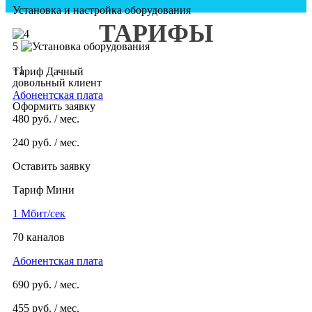
Установка и настройка оборудования
ТАРИФЫ
5
+1
Тариф Дачный
довольный клиент
Абонентская плата
Оформить заявку
480
руб. / мес.
240
руб. / мес.
Оставить заявку
Тариф Мини
1 Мбит/сек
70 каналов
Абонентская плата
690
руб. / мес.
455
руб. / мес.