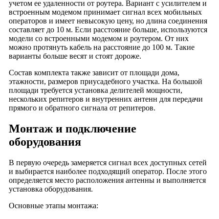
учетом ее удаленности от роутера. Вариант с усилителем и
деревня Мелехино
встроенным модемом принимает сигнал всех мобильных
операторов и имеет невысокую цену, но длина соединения
деревня Монастырёво
составляет до 10 м. Если расстояние больше, используются
деревня Мостищево
модели со встроенными модемом и роутером. От них
можно протянуть кабель на расстояние до 100 м. Такие
село Мошнино
варианты больше весят и стоят дороже.
деревня Мякишево
Состав комплекта также зависит от площади дома,
село Мячково
этажности, размеров приусадебного участка. На большой
деревня Наумово
площади требуется установка делителей мощности,
деревня Неглово
нескольких репитеров и внутренних антенн для передачи
прямого и обратного сигнала от репитеров.
деревня Недюревка
деревня Николаевка (Андреевское сельское поселение)
Монтаж и подключение
деревня Николаевка (Краснопламенское сельское поселение)
оборудования
деревня Никольское (Александровский район, Владимирская
область)
В первую очередь замеряется сигнал всех доступных сетей
деревня Новинки (на реке Малый Киржач, Александровский
и выбирается наиболее подходящий оператор. После этого
район)
определяется место расположения антенны и выполняется
установка оборудования.
деревня Новинки (на реке Серой, Александровский район)
деревня Нововоскресенское
Основные этапы монтажа:
деревня Новожилово