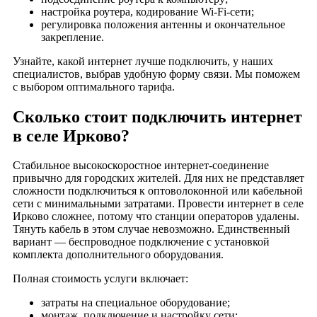
деревня Конюхово
настройка роутера, кодирование Wi-Fi-сети;
деревня Копцево
регулировка положения антенны и окончательное
закрепление.
деревня Копылиха
деревня Корелы
Узнайте, какой интернет лучше подключить, у наших
специалистов, выбрав удобную форму связи. Мы поможем
деревня Коровино
с выбором оптимального тарифа.
деревня Косково
Сколько стоит подключить интернет
деревня Красная Роща
в селе Ирково?
посёлок Красное Пламя
деревня Круглышево
Стабильное высокоскоростное интернет-соединение
деревня Крутец
привычно для городских жителей. Для них не представляет
деревня Кудрино
сложности подключиться к оптоволоконной или кабельной
сети с минимальными затратами. Провести интернет в селе
деревня Куликовка
Ирково сложнее, потому что станции операторов удалены.
деревня Курганиха
Тянуть кабель в этом случае невозможно. Единственный
вариант — беспроводное подключение с установкой
деревня Легково
комплекта дополнительного оборудования.
деревня Ленинская Слобода
Полная стоимость услуги включает:
деревня Лизуново
деревня Лисавы
затраты на специальное оборудование;
монтаж, подключение и настройку сети;
деревня Лобково