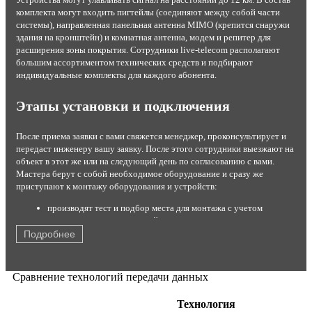
комплекта могут входить пигтейлы (соединяют между собой части
системы), направленная панельная антенна MIMO (крепится снаружи
здания на кронштейн) и комнатная антенна, модем и репитер для
расширения зоны покрытия. Сотрудники live-telecom располагают
большим ассортиментом технических средств и подбирают
индивидуальные комплекты для каждого абонента.
Этапы установки и подключения
После приема заявки с вами свяжется менеджер, проконсультирует и
передаст инженеру вашу заявку. После этого сотрудники выезжают на
объект в этот же или на следующий день по согласованию с вами.
Мастера берут с собой необходимое оборудование и сразу же
приступают к монтажу оборудования и устройств:
производят тест и подбор места для монтажа с учетом
результатов теста и условий эксплуатации;
устанавливают комплект на стену или крышу;
Подробнее
настраивают максимальный прием сигнала от станции;
подключают роутер или модем с помощью кабеля USB;
кодируют канал от постороннего вмешательства;
Сравнение технологий передачи данных
производят тестирование работы оборудования в
присутствии заказчика.
Технология