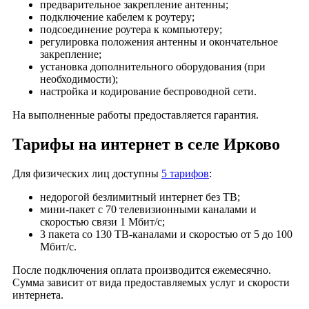
предварительное закрепление антенны;
село Новосёлка (Андреевское сельское поселение)
подключение кабелем к роутеру;
подсоединение роутера к компьютеру;
деревня Новосёлка (Следневское сельское поселение)
регулировка положения антенны и окончательное
деревня Обашево
закрепление;
установка дополнительного оборудования (при
деревня Осташкино
необходимости);
деревня Отертиково
настройка и кодирование беспроводной сети.
деревня Паткино
На выполненные работы предоставляется гарантия.
деревня Перематкино
деревня Песочная
Тарифы на интернет в селе Ирково
деревня Петраково
Для физических лиц доступны
5 тарифов
:
деревня Пикалёво
деревня Плеханы
недорогой безлимитный интернет без ТВ;
мини-пакет с 70 телевизионными каналами и
деревня Площево
скоростью связи 1 Мбит/с;
деревня Поварово
3 пакета со 130 ТВ-каналами и скоростью от 5 до 100
деревня Подвязье
Мбит/с.
деревня Подсосенье
После подключения оплата производится ежемесячно.
деревня Покров
Сумма зависит от вида предоставляемых услуг и скорости
интернета.
деревня Полиносово