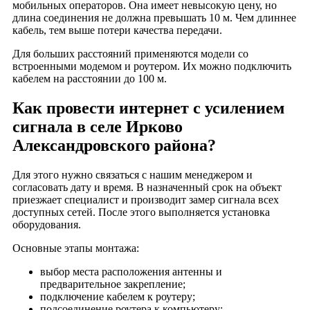
мобильных операторов. Она имеет невысокую цену, но
деревня Ивановское
длина соединения не должна превышать 10 м. Чем длиннее
деревня Иваньково
кабель, тем выше потери качества передачи.
деревня Измайлово
Для больших расстояний применяются модели со
деревня Исаевка
встроенными модемом и роутером. Их можно подключить
кабелем на расстоянии до 100 м.
посёлок Искра
деревня Каблуково
Как провести интернет с усилением
деревня Калинино
сигнала в селе Ирково
деревня Каменка
Александровского района?
деревня Кашино
село Кишкино
Для этого нужно связаться с нашим менеджером и
согласовать дату и время. В назначенный срок на объект
деревня Клемячево
приезжает специалист и производит замер сигнала всех
деревня Кленовка
доступных сетей. После этого выполняется установка
деревня Коведяево
оборудования.
деревня Козлаково
Основные этапы монтажа:
деревня Колпаково
выбор места расположения антенны и
деревня Комшилово
предварительное закрепление;
деревня Конищево
подключение кабелем к роутеру;
подсоединение роутера к компьютеру;