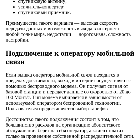
спутниковую антенну;
деревня Глядково
усилитель-конвертер;
спутниковый приемник.
село Годуново
деревня Гольцово
Преимущества такого варианта — высокая скорость
передачи данных и возможность выхода в интернет в
деревня Горки (Андреевское сельское поселение)
любой точке мира, недостатки — дороговизна, сложность
деревня Горки (Краснопламенское сельское поселение)
настройки.
деревня Григорово (Каринское сельское поселение)
Подключение к оператору мобильной
деревня Григорово (Краснопламенское сельское поселение)
связи
деревня Григорово (Следневское сельское поселение)
деревня Гришино
Если вышка оператора мобильной связи находится в
деревня Данилково (близ деревни Лизуново, Каринское
пределах досягаемости, выход в интернет осуществляют с
сельское поселение)
помощью беспроводного модема. Он получает сигнал от
деревня Данилково (близ села Махра, Каринское сельское
базовой станции и передает данные со скоростью от 20 до
поселение)
100 Мбит/с. Тип модема выбирается в зависимости от
используемой оператором беспроводной технологии.
деревня Данилково (Краснопламенское сельское поселение)
Пользователям предоставляется выбор тарифов.
деревня Дарьино
Достоинство такого подключения состоит в том, что
деревня Дворики
большинство расходов на организацию абонентского
деревня Демьяново
обслуживания берет на себя оператор, а клиент платит
только за проведение собственной распределительной сети.
деревня Долгополье