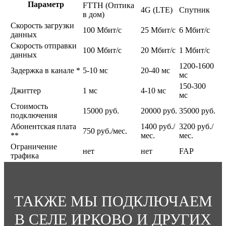
После этого быстрый интернет со стабильным соединением готов к
Параметр
FTTH (Оптика
4G (LTE)
Спутник
работе. Для абонентов с разными потребностями мы предлагаем
в дом)
различные варианты тарифных планов с возможностью выбора
Скорость загрузки
100 Мбит/c
25 Мбит/c
6 Мбит/c
скорости на выгодных условиях. Вне зависимости от тарифа заказчики
данных
получают надежное, стабильное соединение без ограничений по
Скорость отправки
трафику и могут выходить в интернет с любого домашнего
100 Мбит/c
20 Мбит/c
1 Мбит/c
данных
устройства: планшета, смартфона, ноутбука, стационарного
1200-1600
компьютера.
Задержка в канале *
5-10 мс
20-40 мс
мс
Возможна установка цифрового и спутникового телевидения с
150-300
Джиттер
1 мс
4-10 мс
большим количеством цифровых каналов, организация удаленного
мс
видеонаблюдения. Помимо этого live-telecom обеспечивает
Стоимость
круглосуточную поддержку абонентов и оперативно решает
15000 руб.
20000 руб.
35000 руб.
подключения
информационные и технические проблемы.
Абонентская плата
1400 руб./
3200 руб./
750 руб./мес.
**
мес.
мес.
Ограничение
нет
нет
FAP
трафика
ТАКЖЕ МЫ ПОДКЛЮЧАЕМ
В СЕЛЕ ИРКОВО И ДРУГИХ