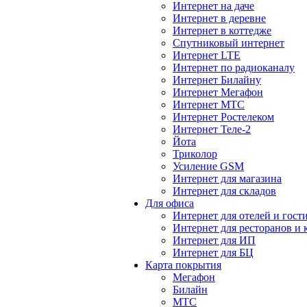
Интернет на даче
Интернет в деревне
Интернет в коттедже
Спутниковый интернет
Интернет LTE
Интернет по радиоканалу
Интернет Билайну
Интернет Мегафон
Интернет МТС
Интернет Ростелеком
Интернет Теле-2
Йота
Триколор
Усиление GSM
Интернет для магазина
Интернет для складов
Для офиса
Интернет для отелей и гост
Интернет для ресторанов и 
Интернет для ИП
Интернет для БЦ
Карта покрытия
Мегафон
Билайн
МТС