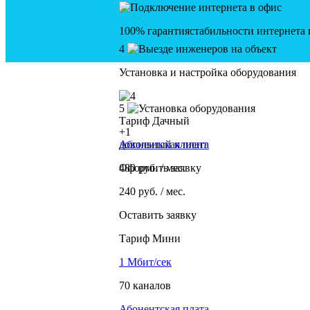
100% гарантия
стабильности интернета
4
Установка и настройка оборудования
5
Тариф Дачный
+1
довольный клиент
Абонентская плата
Оформить заявку
480
руб. / мес.
240
руб. / мес.
Оставить заявку
Тариф Мини
1 Мбит/сек
70 каналов
Абонентская плата