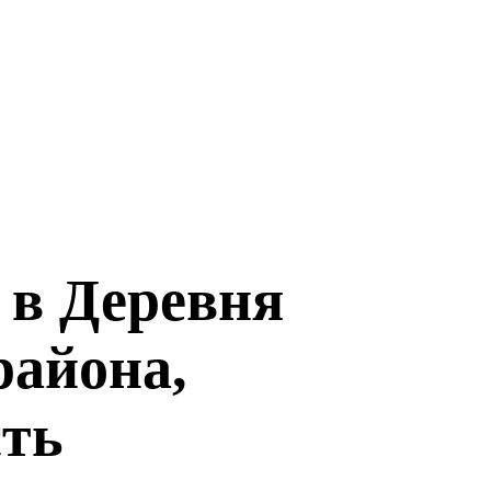
 в Деревня
района,
сть