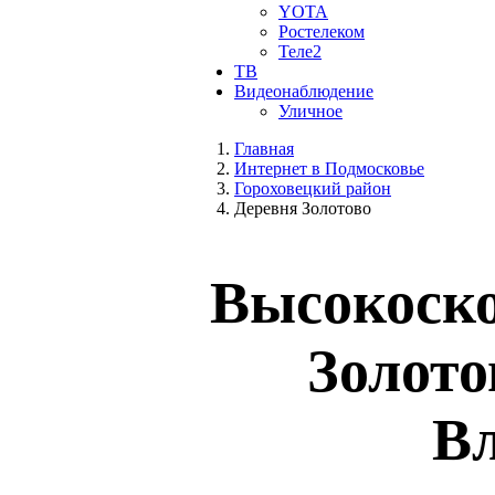
YOTA
Ростелеком
Теле2
ТВ
Видеонаблюдение
Уличное
Главная
Интернет в Подмосковье
Гороховецкий район
Деревня Золотово
Высокоско
Золото
Вл