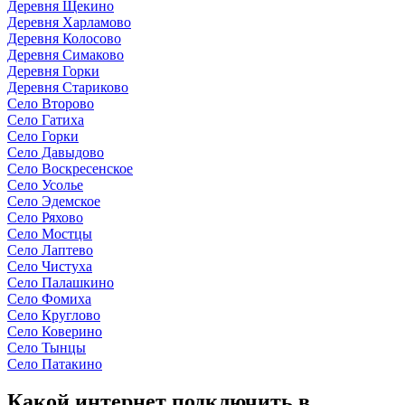
Деревня Щекино
Деревня Харламово
Деревня Колосово
Деревня Симаково
Деревня Горки
Деревня Стариково
Село Второво
Село Гатиха
Село Горки
Село Давыдово
Село Воскресенское
Село Усолье
Село Эдемское
Село Ряхово
Село Мостцы
Село Лаптево
Село Чистуха
Село Палашкино
Село Фомиха
Село Круглово
Село Коверино
Село Тынцы
Село Патакино
Какой интернет подключить в