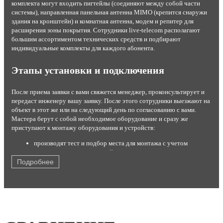
комплекта могут входить пигтейлы (соединяют между собой части
системы), направленная панельная антенна MIMO (крепится снаружи
здания на кронштейн) и комнатная антенна, модем и репитер для
расширения зоны покрытия. Сотрудники live-telecom располагают
большим ассортиментом технических средств и подбирают
индивидуальные комплекты для каждого абонента.
Этапы установки и подключения
После приема заявки с вами свяжется менеджер, проконсультирует и
передаст инженеру вашу заявку. После этого сотрудники выезжают на
объект в этот же или на следующий день по согласованию с вами.
Мастера берут с собой необходимое оборудование и сразу же
приступают к монтажу оборудования и устройств:
производят тест и подбор места для монтажа с учетом
результатов теста и условий эксплуатации;
устанавливают комплект на стену или крышу;
Подробнее
настраивают максимальный прием сигнала от станции;
подключают роутер или модем с помощью кабеля USB;
кодируют канал от постороннего вмешательства;
производят тестирование работы оборудования в
присутствии заказчика.
После этого быстрый интернет со стабильным соединением готов к