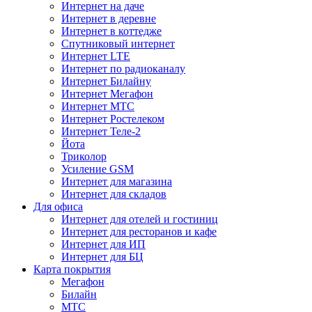
Интернет на даче
Интернет в деревне
Интернет в коттедже
Спутниковый интернет
Интернет LTE
Интернет по радиоканалу
Интернет Билайну
Интернет Мегафон
Интернет МТС
Интернет Ростелеком
Интернет Теле-2
Йота
Триколор
Усиление GSM
Интернет для магазина
Интернет для складов
Для офиса
Интернет для отелей и гостиниц
Интернет для ресторанов и кафе
Интернет для ИП
Интернет для БЦ
Карта покрытия
Мегафон
Билайн
МТС