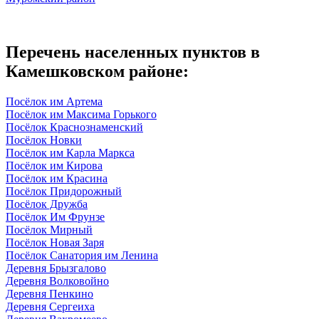
Перечень населенных пунктов в
Камешковском районе:
Посёлок им Артема
Посёлок им Максима Горького
Посёлок Краснознаменский
Посёлок Новки
Посёлок им Карла Маркса
Посёлок им Кирова
Посёлок им Красина
Посёлок Придорожный
Посёлок Дружба
Посёлок Им Фрунзе
Посёлок Мирный
Посёлок Новая Заря
Посёлок Санатория им Ленина
Деревня Брызгалово
Деревня Волковойно
Деревня Пенкино
Деревня Сергеиха