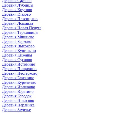
Деревня Саулово
Деревня Лубенцы
Деревня Крутово
Деревня Глазово
Деревня Плясицыно
Деревня Лошаиха
Деревня Новая Печуга
Деревня Тереховицы
Деревня Мишнево
Деревня Берково
Деревня Высоково
Деревня Куницыно
Деревня Кижаны
Деревня Суслово
Деревня Истомино
Деревня Пищихино
Деревня Нестерково
Деревня Близнино
Деревня Курменево
Деревня Ивашково
Деревня Юрятино
Деревня Городок
Деревня Пигасово
Деревня Нерлинка
Деревня Зауичье