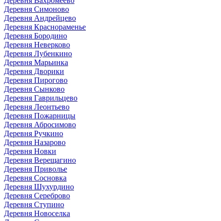
Деревня Вахромеево
Деревня Симоново
Деревня Андрейцево
Деревня Краснораменье
Деревня Бородино
Деревня Неверково
Деревня Лубенкино
Деревня Марьинка
Деревня Дворики
Деревня Пирогово
Деревня Сынково
Деревня Гаврильцево
Деревня Леонтьево
Деревня Пожарницы
Деревня Абросимово
Деревня Ручкино
Деревня Назарово
Деревня Новки
Деревня Верещагино
Деревня Приволье
Деревня Сосновка
Деревня Шухурдино
Деревня Сереброво
Деревня Ступино
Деревня Новоселка