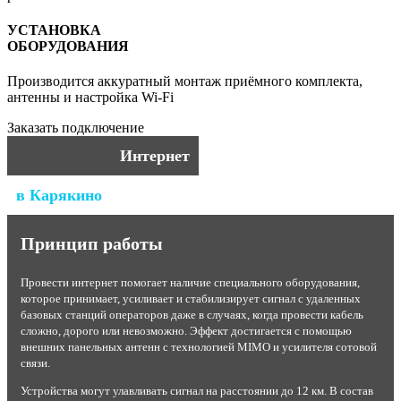
УСТАНОВКА
ОБОРУДОВАНИЯ
Производится аккуратный монтаж приёмного комплекта,
антенны и настройка Wi-Fi
Заказать подключение
Интернет
в Карякино
Принцип работы
Провести интернет помогает наличие специального оборудования,
которое принимает, усиливает и стабилизирует сигнал с удаленных
базовых станций операторов даже в случаях, когда провести кабель
сложно, дорого или невозможно. Эффект достигается с помощью
внешних панельных антенн с технологией MIMO и усилителя сотовой
связи.
Устройства могут улавливать сигнал на расстоянии до 12 км. В состав