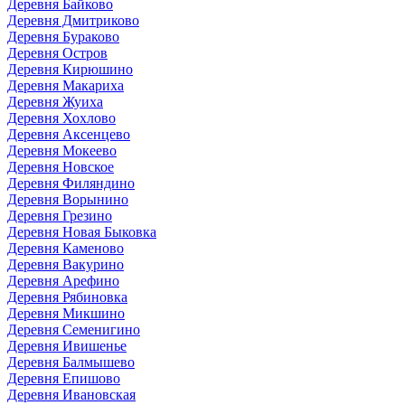
Деревня Байково
Деревня Дмитриково
Деревня Бураково
Деревня Остров
Деревня Кирюшино
Деревня Макариха
Деревня Жуиха
Деревня Хохлово
Деревня Аксенцево
Деревня Мокеево
Деревня Новское
Деревня Филяндино
Деревня Ворынино
Деревня Грезино
Деревня Новая Быковка
Деревня Каменово
Деревня Вакурино
Деревня Арефино
Деревня Рябиновка
Деревня Микшино
Деревня Семенигино
Деревня Ивишенье
Деревня Балмышево
Деревня Епишово
Деревня Ивановская