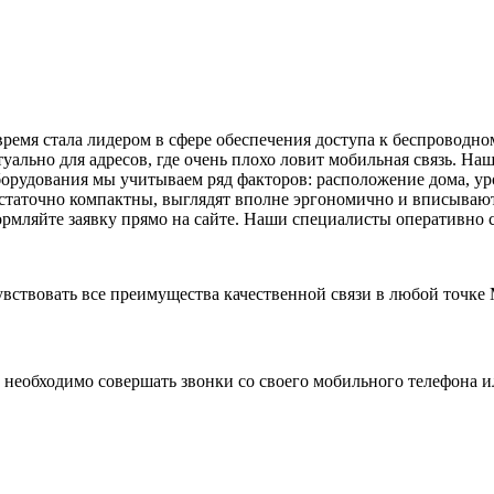
о время стала лидером в сфере обеспечения доступа к беспровод
уально для адресов, где очень плохо ловит мобильная связь. На
борудования мы учитываем ряд факторов: расположение дома, уро
достаточно компактны, выглядят вполне эргономично и вписыва
ормляйте заявку прямо на сайте. Наши специалисты оперативно 
увствовать все преимущества качественной связи в любой точке
му необходимо совершать звонки со своего мобильного телефона 