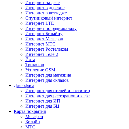
Интернет на даче
Интернет в деревне
Интернет в коттедже
Спутниковый интернет
Интернет LTE
Интернет по радиоканалу
Интернет Билайну
Интернет Мегафон
Интернет МТС
Интернет Ростелеком
Интернет Теле-2
Йота
Триколор
Усиление GSM
Интернет для магазина
Интернет для складов
Для офиса
Интернет для отелей и гостиниц
Интернет для ресторанов и кафе
Интернет для ИП
Интернет для БЦ
Карта покрытия
Мегафон
Билайн
МТС