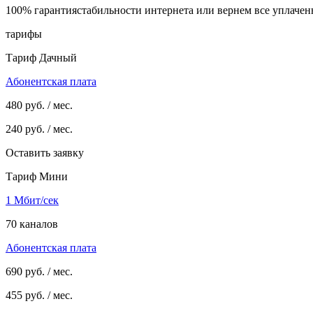
100% гарантия
стабильности интернета
или вернем все уплачен
тарифы
Тариф Дачный
Абонентская плата
480
руб. / мес.
240
руб. / мес.
Оставить заявку
Тариф Мини
1 Мбит/сек
70 каналов
Абонентская плата
690
руб. / мес.
455
руб. / мес.