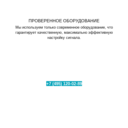
ПРОВЕРЕННОЕ ОБОРУДОВАНИЕ
Мы используем только современное оборудование, что
гарантирует качественную, максимально эффективную
настройку сигнала.
Проверьте техническую возможность
подключения интернета в вашем
населенном пункте
+7 (495) 120-02-89
Позвоните по номеру
или
заполните форму для бесплатного замера уровня
сигнала на Вашем объекте