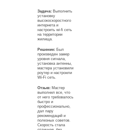
Задача:
Выполнить
установку
высокоскоростного
интернета и
настроить wi-fi сеть
на территории
жилища.
Решение:
Был
произведен замер
уровня сигнала,
установка антенны,
мастера установили
роутер и настроили
Wi-Fi сеть.
Отзыв:
Мастер
выполнил все, что
от него требовалось
быстро и
профессионально,
дал пару
рекомендаций и
полезных советов.
Скорость стала
отличная, без