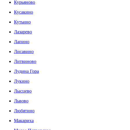
Курьяново
Кусакино
Кутьино
Лазарево
Лапино
Лисавино
Литвиново
Лудина Гора
Лукино
Лысцево
Львово
Любятино
Макариха