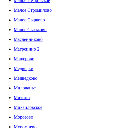
Малое Петровское
Малое Стромилово
Малое Сырково
Малое Сытьково
Масленниково
Матренино 2
Мащерово
Медведки
Медведково
Милованье
Митино
Михайловское
Морозово
Муромцево