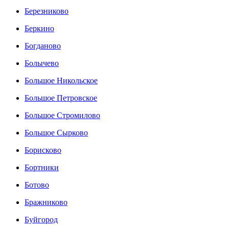
Березниково
Беркино
Богданово
Болычево
Большое Никольское
Большое Петровское
Большое Стромилово
Большое Сырково
Борисково
Бортники
Ботово
Бражниково
Буйгород