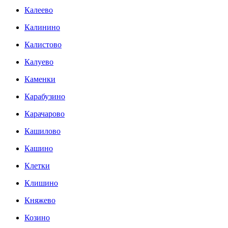
Калеево
Калинино
Калистово
Калуево
Каменки
Карабузино
Карачарово
Кашилово
Кашино
Клетки
Клишино
Княжево
Козино