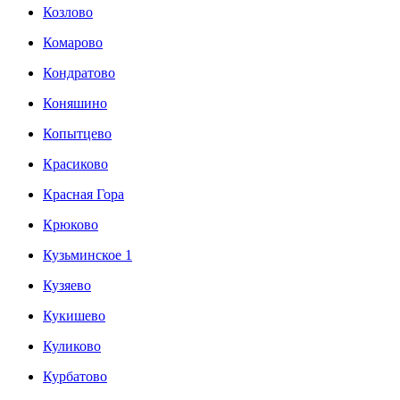
Козлово
Комарово
Кондратово
Коняшино
Копытцево
Красиково
Красная Гора
Крюково
Кузьминское 1
Кузяево
Кукишево
Куликово
Курбатово