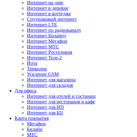
Интернет на даче
Интернет в деревне
Интернет в коттедже
Спутниковый интернет
Интернет LTE
Интернет по радиоканалу
Интернет Билайну
Интернет Мегафон
Интернет МТС
Интернет Ростелеком
Интернет Теле-2
Йота
Триколор
Усиление GSM
Интернет для магазина
Интернет для складов
Для офиса
Интернет для отелей и гостиниц
Интернет для ресторанов и кафе
Интернет для ИП
Интернет для БЦ
Карта покрытия
Мегафон
Билайн
МТС