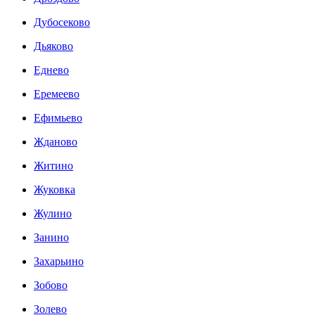
Дубосеково
Дьяково
Еднево
Еремеево
Ефимьево
Жданово
Житино
Жуковка
Жулино
Занино
Захарьино
Зобово
Золево