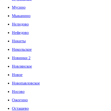
Мусино
Мыканино
Нелидово
Нефедово
Никиты
Никольское
Новинки 2
Новлянское
Новое
Новопавловское
Носово
Ожогино
Осташево