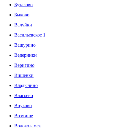
Бутаково
Быково
Валуйки
Васильевское 1
Вашурино
Ведерники
Веригино
Вишенки
Владычино
Власьево
Внуково
Возмище
Волоколамск