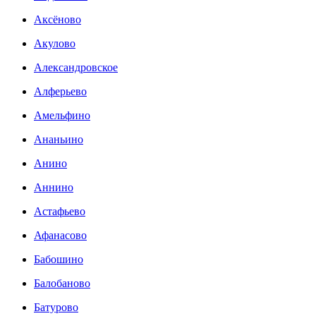
Аксёново
Акулово
Александровское
Алферьево
Амельфино
Ананьино
Анино
Аннино
Астафьево
Афанасово
Бабошино
Балобаново
Батурово