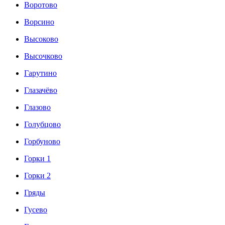
Воротово
Ворсино
Высоково
Высочково
Гарутино
Глазачёво
Глазово
Голубцово
Горбуново
Горки 1
Горки 2
Гряды
Гусево