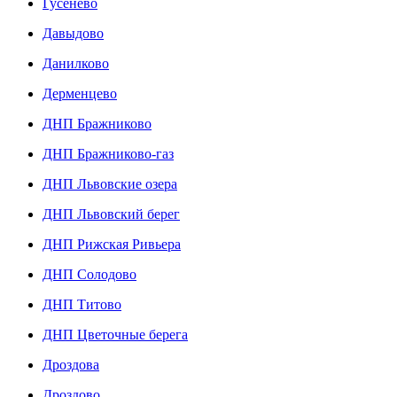
Гусенево
Давыдово
Данилково
Дерменцево
ДНП Бражниково
ДНП Бражниково-газ
ДНП Львовские озера
ДНП Львовский берег
ДНП Рижская Ривьера
ДНП Солодово
ДНП Титово
ДНП Цветочные берега
Дроздова
Дроздово