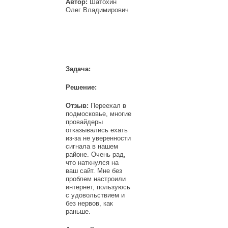
Автор:
Шатохин
Олег Владимирович
Задача:
Решение:
Отзыв:
Переехал в
подмосковье, многие
провайдеры
отказывались ехать
из-за не уверенности
сигнала в нашем
районе. Очень рад,
что наткнулся на
ваш сайт. Мне без
проблем настроили
интернет, пользуюсь
с удовольствием и
без нервов, как
раньше.