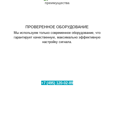
ПРОВЕРЕННОЕ ОБОРУДОВАНИЕ
Мы используем только современное оборудование, что
гарантирует качественную, максимально эффективную
настройку сигнала.
Проверьте техническую возможность
подключения интернета в вашем
населенном пункте
+7 (495) 120-02-89
Позвоните по номеру
или
заполните форму для бесплатного замера уровня
сигнала на Вашем объекте