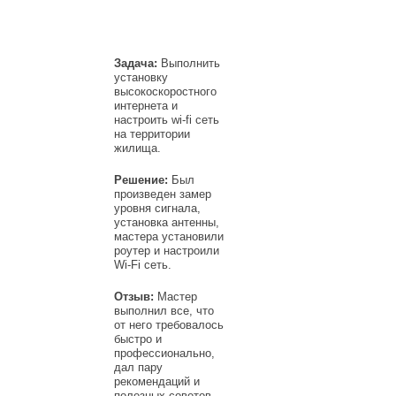
Задача:
Выполнить
установку
высокоскоростного
интернета и
настроить wi-fi сеть
на территории
жилища.
Решение:
Был
произведен замер
уровня сигнала,
установка антенны,
мастера установили
роутер и настроили
Wi-Fi сеть.
Отзыв:
Мастер
выполнил все, что
от него требовалось
быстро и
профессионально,
дал пару
рекомендаций и
полезных советов.