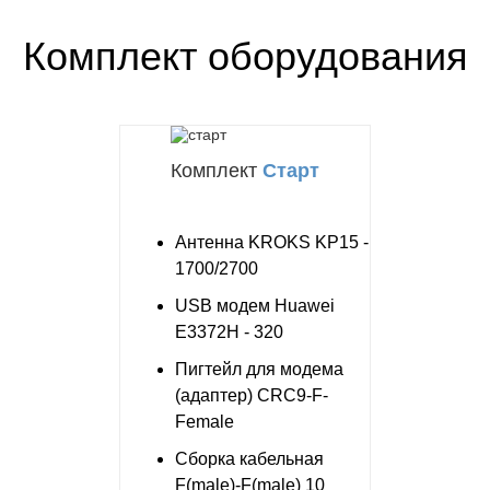
Комплект оборудования
Комплект
Старт
Антенна KROKS KP15 -
1700/2700
USB модем Huawei
E3372H - 320
Пигтейл для модема
(адаптер) CRC9-F-
Female
Сборка кабельная
F(male)-F(male) 10