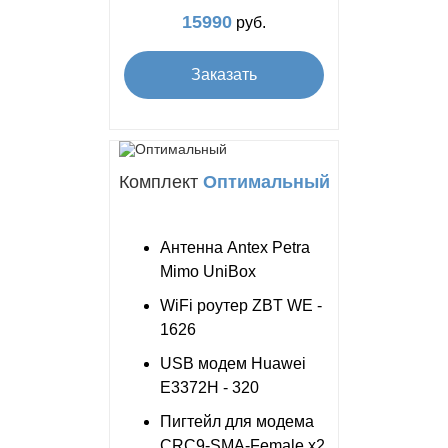
15990
руб.
Заказать
Комплект
Оптимальный
Антенна Antex Petra
Mimo UniBox
WiFi роутер ZBT WE -
1626
USB модем Huawei
E3372H - 320
Пигтейл для модема
CRC9-SMA-Female x2