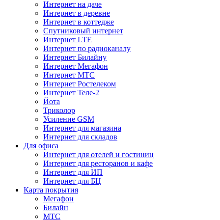
Интернет на даче
Интернет в деревне
Интернет в коттедже
Спутниковый интернет
Интернет LTE
Интернет по радиоканалу
Интернет Билайну
Интернет Мегафон
Интернет МТС
Интернет Ростелеком
Интернет Теле-2
Йота
Триколор
Усиление GSM
Интернет для магазина
Интернет для складов
Для офиса
Интернет для отелей и гостиниц
Интернет для ресторанов и кафе
Интернет для ИП
Интернет для БЦ
Карта покрытия
Мегафон
Билайн
МТС