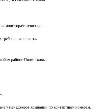
ие монитора/телевизора.
м требования клиента.
любом районе Подмосковья.
у.
даче у менеджеров компании по контактным номерам.