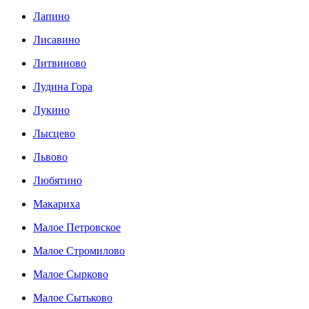
Лапино
Лисавино
Литвиново
Лудина Гора
Лукино
Лысцево
Львово
Любятино
Макариха
Малое Петровское
Малое Стромилово
Малое Сырково
Малое Сытьково