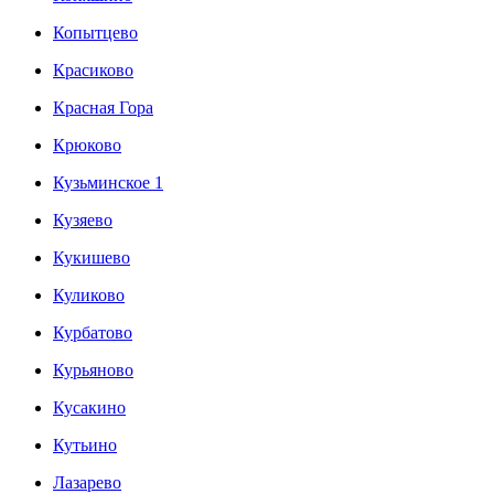
Копытцево
Красиково
Красная Гора
Крюково
Кузьминское 1
Кузяево
Кукишево
Куликово
Курбатово
Курьяново
Кусакино
Кутьино
Лазарево