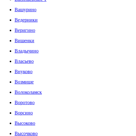
Вашурино
Ведерники
Веригино
Вишенки
Владычино
Власьево
Внуково
Возмище
Волоколамск
Воротово
Ворсино
Высоково
Высочково