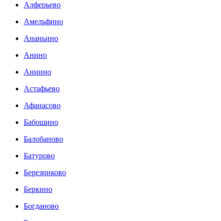
Алферьево
Амельфино
Ананьино
Анино
Аннино
Астафьево
Афанасово
Бабошино
Балобаново
Батурово
Березниково
Беркино
Богданово