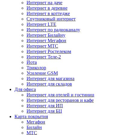
Интернет на даче
Интернет в деревне
Интернет в коттедже
Спутниковый интернет
Интернет LTE
Интернет по радиоканалу
Интернет Билайну
Интернет Мегафон
Интернет МТС
Интернет Ростелеком
Интернет Теле-2
Йота
Триколор
Усиление GSM
Интернет для магазина
Интернет для складов
Для офиса
Интернет для отелей и гостиниц
Интернет для ресторанов и кафе
Интернет для ИП
Интернет для БЦ
Карта покрытия
Мегафон
Билайн
МТС