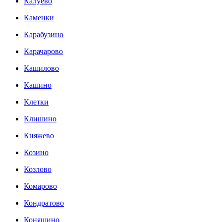
Калуево
Каменки
Карабузино
Карачарово
Кашилово
Кашино
Клетки
Клишино
Княжево
Козино
Козлово
Комарово
Кондратово
Коняшино