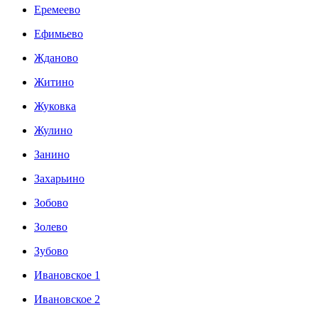
Еремеево
Ефимьево
Жданово
Житино
Жуковка
Жулино
Занино
Захарьино
Зобово
Золево
Зубово
Ивановское 1
Ивановское 2