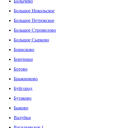
Болычево
Большое Никольское
Большое Петровское
Большое Стромилово
Большое Сырково
Борисково
Бортники
Ботово
Бражниково
Буйгород
Бутаково
Быково
Валуйки
Васильевское 1