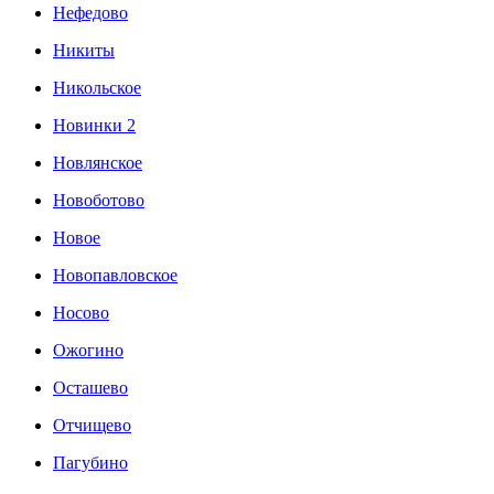
Нефедово
Никиты
Никольское
Новинки 2
Новлянское
Новоботово
Новое
Новопавловское
Носово
Ожогино
Осташево
Отчищево
Пагубино