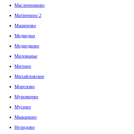
Масленниково
Матренино 2
Мащерово
Медведки
Медведково
Милованье
Митино
Михайловское
Морозово
Муромцево
Мусино
Мыканино
Нелидово