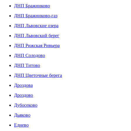
ДНП Бражниково
ДНП Бражниково-газ
ДНП Львовские озера
ДНП Львовский берег
ДНП Рижская Ривьера
ДНП Солодово
ДНП Титово
ДНП Цветочные берега
Дроздова
Дроздово
Дубосеково
Дьяково
Еднево