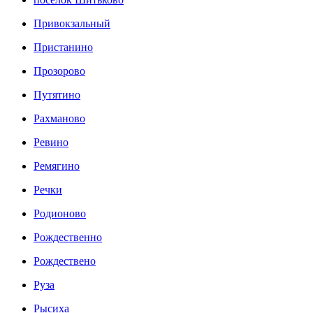
Привокзальный
Пристанино
Прозорово
Путятино
Рахманово
Ревино
Ремягино
Речки
Родионово
Рождественно
Рождествено
Руза
Рысиха