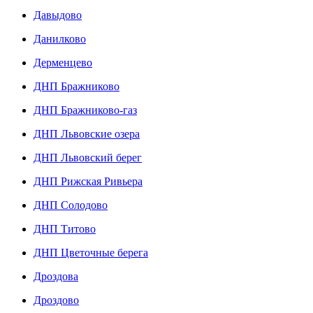
Давыдово
Данилково
Дерменцево
ДНП Бражниково
ДНП Бражниково-газ
ДНП Львовские озера
ДНП Львовский берег
ДНП Рижская Ривьера
ДНП Солодово
ДНП Титово
ДНП Цветочные берега
Дроздова
Дроздово