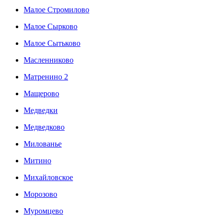
Малое Стромилово
Малое Сырково
Малое Сытьково
Масленниково
Матренино 2
Мащерово
Медведки
Медведково
Милованье
Митино
Михайловское
Морозово
Муромцево