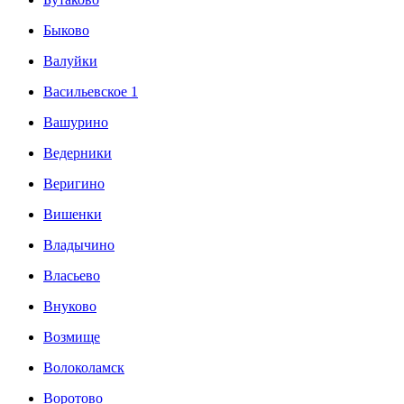
Быково
Валуйки
Васильевское 1
Вашурино
Ведерники
Веригино
Вишенки
Владычино
Власьево
Внуково
Возмище
Волоколамск
Воротово