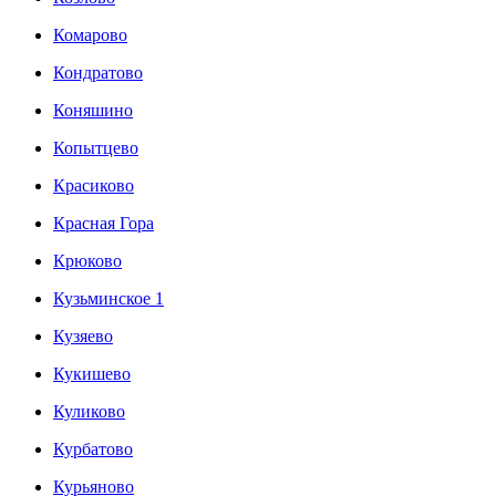
Комарово
Кондратово
Коняшино
Копытцево
Красиково
Красная Гора
Крюково
Кузьминское 1
Кузяево
Кукишево
Куликово
Курбатово
Курьяново