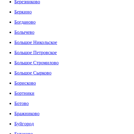
Березниково
Беркино
Богданово
Болычево
Большое Никольское
Большое Петровское
Большое Стромилово
Большое Сырково
Борисково
Бортники
Ботово
Бражниково
Буйгород
Бутаково