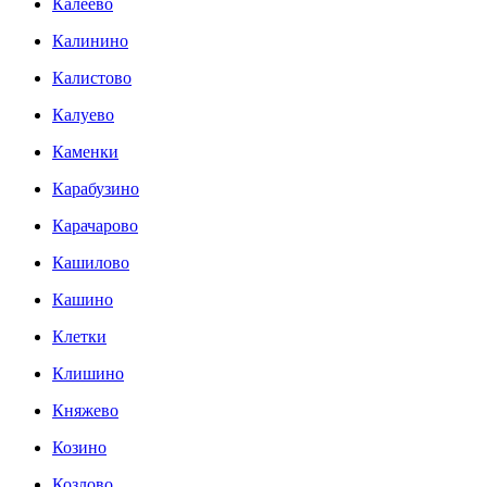
Калеево
Калинино
Калистово
Калуево
Каменки
Карабузино
Карачарово
Кашилово
Кашино
Клетки
Клишино
Княжево
Козино
Козлово