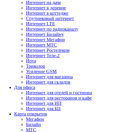
Интернет на даче
Интернет в деревне
Интернет в коттедже
Спутниковый интернет
Интернет LTE
Интернет по радиоканалу
Интернет Билайну
Интернет Мегафон
Интернет МТС
Интернет Ростелеком
Интернет Теле-2
Йота
Триколор
Усиление GSM
Интернет для магазина
Интернет для складов
Для офиса
Интернет для отелей и гостиниц
Интернет для ресторанов и кафе
Интернет для ИП
Интернет для БЦ
Карта покрытия
Мегафон
Билайн
МТС