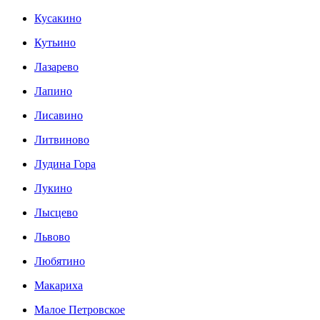
Кусакино
Кутьино
Лазарево
Лапино
Лисавино
Литвиново
Лудина Гора
Лукино
Лысцево
Львово
Любятино
Макариха
Малое Петровское