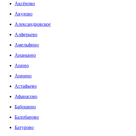
Аксёново
Акулово
Александровское
Алферьево
Амельфино
Ананьино
Анино
Аннино
Астафьево
Афанасово
Бабошино
Балобаново
Батурово