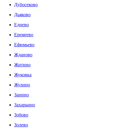
Дубосеково
Дьяково
Еднево
Еремеево
Ефимьево
Жданово
Житино
Жуковка
Жулино
Занино
Захарьино
Зобово
Золево