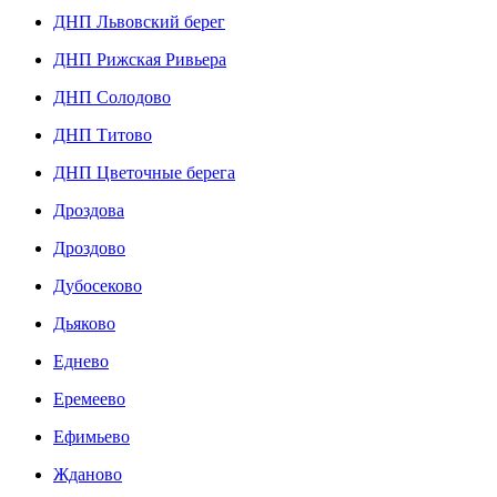
ДНП Львовский берег
ДНП Рижская Ривьера
ДНП Солодово
ДНП Титово
ДНП Цветочные берега
Дроздова
Дроздово
Дубосеково
Дьяково
Еднево
Еремеево
Ефимьево
Жданово