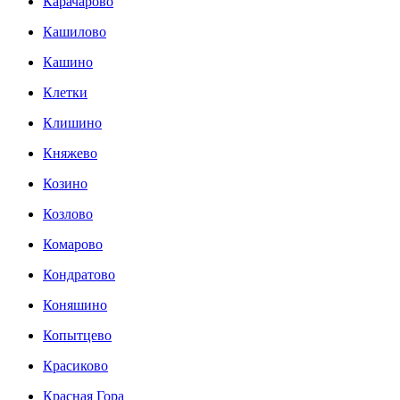
Карачарово
Кашилово
Кашино
Клетки
Клишино
Княжево
Козино
Козлово
Комарово
Кондратово
Коняшино
Копытцево
Красиково
Красная Гора