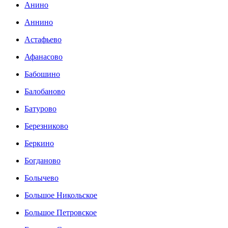
Анино
Аннино
Астафьево
Афанасово
Бабошино
Балобаново
Батурово
Березниково
Беркино
Богданово
Болычево
Большое Никольское
Большое Петровское