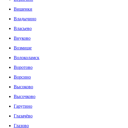
Вишенки
Владычино
Власьево
Внуково
Возмище
Волоколамск
Воротово
Ворсино
Высоково
Высочково
Гарутино
Глазачёво
Глазово