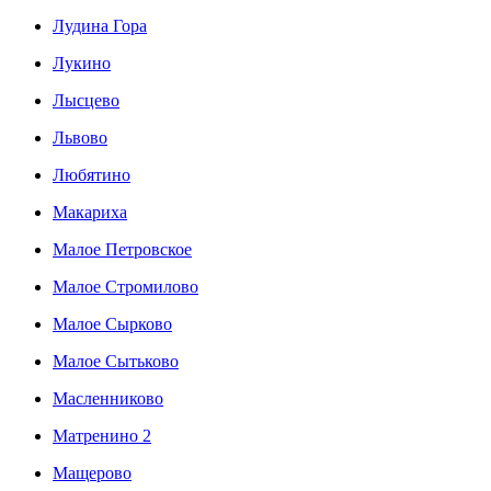
Лудина Гора
Лукино
Лысцево
Львово
Любятино
Макариха
Малое Петровское
Малое Стромилово
Малое Сырково
Малое Сытьково
Масленниково
Матренино 2
Мащерово