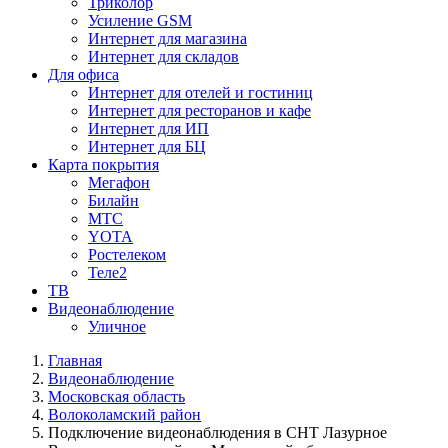
Триколор
Усиление GSM
Интернет для магазина
Интернет для складов
Для офиса
Интернет для отелей и гостиниц
Интернет для ресторанов и кафе
Интернет для ИП
Интернет для БЦ
Карта покрытия
Мегафон
Билайн
МТС
YOTA
Ростелеком
Теле2
ТВ
Видеонаблюдение
Уличное
Главная
Видеонаблюдение
Московская область
Волоколамский район
Подключение видеонаблюдения в СНТ Лазурное