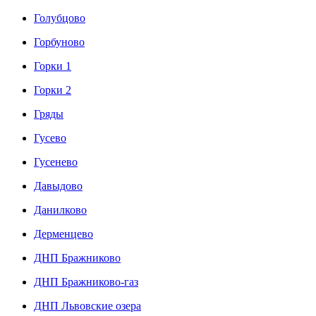
Голубцово
Горбуново
Горки 1
Горки 2
Гряды
Гусево
Гусенево
Давыдово
Данилково
Дерменцево
ДНП Бражниково
ДНП Бражниково-газ
ДНП Львовские озера