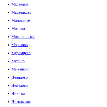
Медведки
Медведково
Милованье
Митино
Михайловское
Морозово
Муромцево
Мусино
Мыканино
Нелидово
Нефедово
Никиты
Никольское