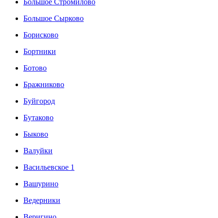
Большое Стромилово
Большое Сырково
Борисково
Бортники
Ботово
Бражниково
Буйгород
Бутаково
Быково
Валуйки
Васильевское 1
Вашурино
Ведерники
Веригино