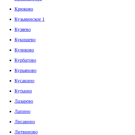
Крюково
Кузьминское 1
Кузяево
Кукишево
Куликово
Курбатово
Курьяново
Кусакино
Кутьино
Лазарево
Лапино
Лисавино
Литвиново