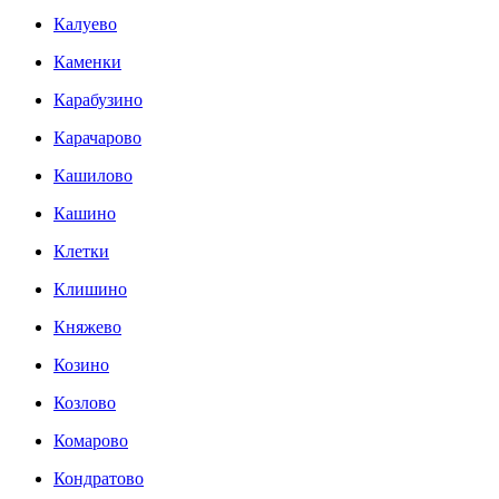
Калуево
Каменки
Карабузино
Карачарово
Кашилово
Кашино
Клетки
Клишино
Княжево
Козино
Козлово
Комарово
Кондратово