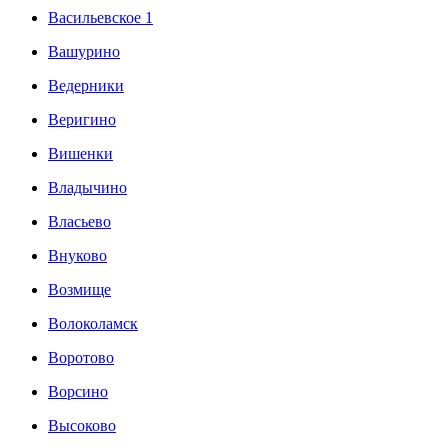
Васильевское 1
Вашурино
Ведерники
Веригино
Вишенки
Владычино
Власьево
Внуково
Возмище
Волоколамск
Воротово
Ворсино
Высоково