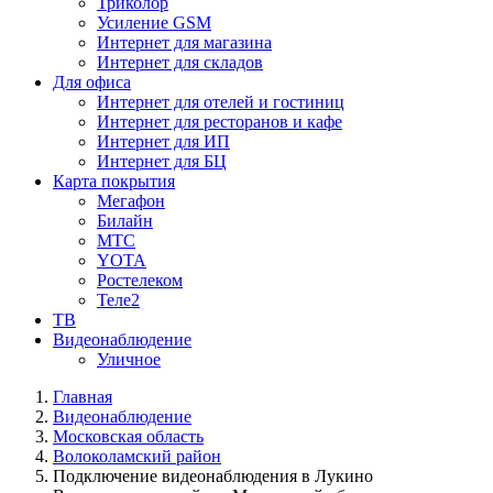
Триколор
Усиление GSM
Интернет для магазина
Интернет для складов
Для офиса
Интернет для отелей и гостиниц
Интернет для ресторанов и кафе
Интернет для ИП
Интернет для БЦ
Карта покрытия
Мегафон
Билайн
МТС
YOTA
Ростелеком
Теле2
ТВ
Видеонаблюдение
Уличное
Главная
Видеонаблюдение
Московская область
Волоколамский район
Подключение видеонаблюдения в Лукино