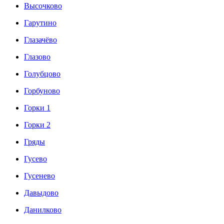
Высочково
Гарутино
Глазачёво
Глазово
Голубцово
Горбуново
Горки 1
Горки 2
Гряды
Гусево
Гусенево
Давыдово
Данилково