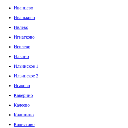
Иванцево
Иваньково
Ивлево
Игнатково
Иевлево
Ильино
Ильинское 1
Ильинское 2
Исаково
Каверино
Калеево
Калинино
Калистово