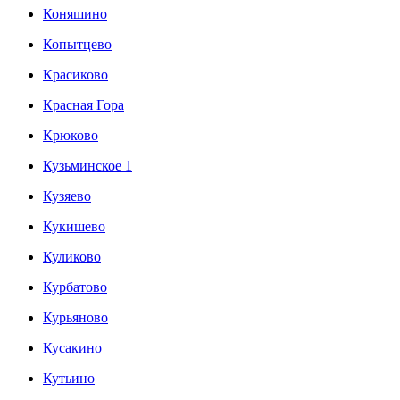
Коняшино
Копытцево
Красиково
Красная Гора
Крюково
Кузьминское 1
Кузяево
Кукишево
Куликово
Курбатово
Курьяново
Кусакино
Кутьино