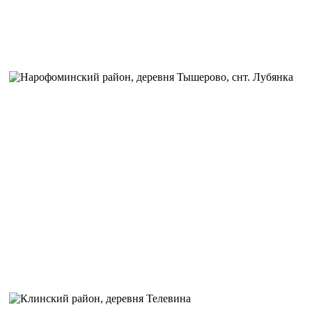
были очень удивлены, так как и мечтать не могли о такой ск
нашей местности. С момента установки все работает качеств
Автор:
Литвинов Сергей Владимирович
Задача:
Выполнить установку высокоскоростного интернета
настроить wi-fi сеть на территории жилища.
Решение:
Был произведен замер уровня сигнала, установка 
мастера установили роутер и настроили Wi-Fi сеть.
Отзыв:
Мастер выполнил все, что от него требовалось быстр
профессионально, дал пару рекомендаций и полезных совето
Скорость стала отличная, без перебоев, wi-fi ловит везде, да
раньше только в двух комнатах. Буду рекомендовать компан
знакомым.
Автор:
Коптельцева Ирина Вячеславовна