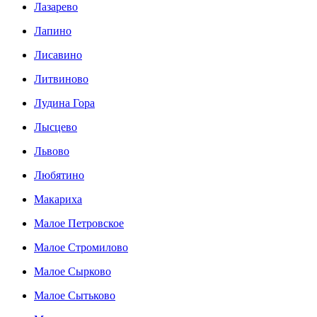
Лазарево
Лапино
Лисавино
Литвиново
Лудина Гора
Лысцево
Львово
Любятино
Макариха
Малое Петровское
Малое Стромилово
Малое Сырково
Малое Сытьково