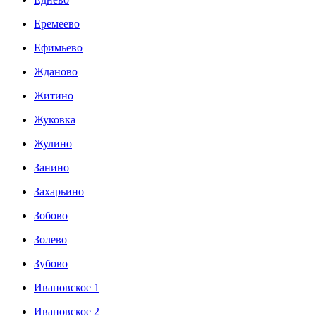
Еремеево
Ефимьево
Жданово
Житино
Жуковка
Жулино
Занино
Захарьино
Зобово
Золево
Зубово
Ивановское 1
Ивановское 2