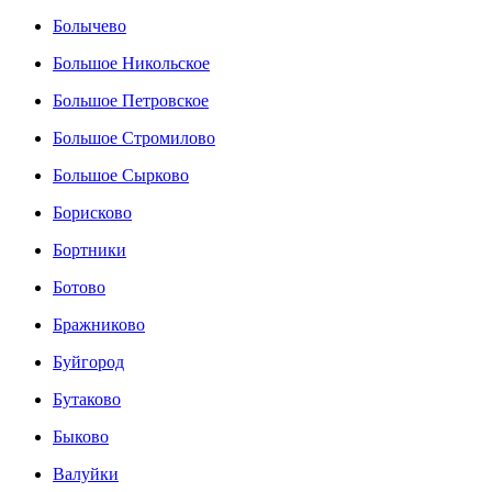
Болычево
Большое Никольское
Большое Петровское
Большое Стромилово
Большое Сырково
Борисково
Бортники
Ботово
Бражниково
Буйгород
Бутаково
Быково
Валуйки