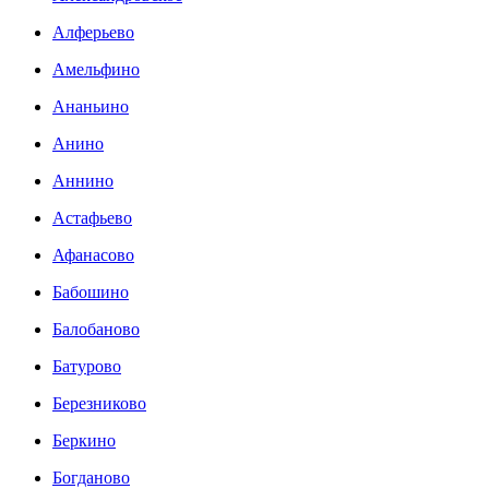
Алферьево
Амельфино
Ананьино
Анино
Аннино
Астафьево
Афанасово
Бабошино
Балобаново
Батурово
Березниково
Беркино
Богданово