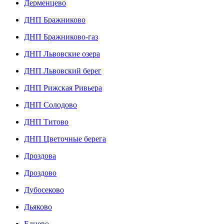
Дерменцево
ДНП Бражниково
ДНП Бражниково-газ
ДНП Львовские озера
ДНП Львовский берег
ДНП Рижская Ривьера
ДНП Солодово
ДНП Титово
ДНП Цветочные берега
Дроздова
Дроздово
Дубосеково
Дьяково
Еднево