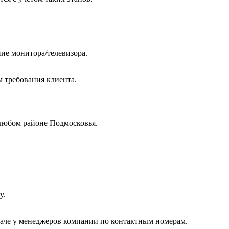
ие монитора/телевизора.
м требования клиента.
любом районе Подмосковья.
у.
даче у менеджеров компании по контактным номерам.