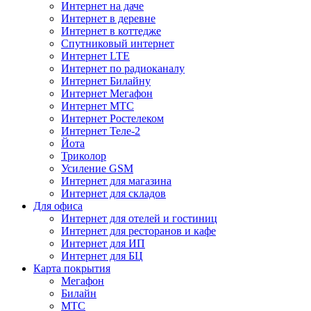
Интернет на даче
Интернет в деревне
Интернет в коттедже
Спутниковый интернет
Интернет LTE
Интернет по радиоканалу
Интернет Билайну
Интернет Мегафон
Интернет МТС
Интернет Ростелеком
Интернет Теле-2
Йота
Триколор
Усиление GSM
Интернет для магазина
Интернет для складов
Для офиса
Интернет для отелей и гостиниц
Интернет для ресторанов и кафе
Интернет для ИП
Интернет для БЦ
Карта покрытия
Мегафон
Билайн
МТС